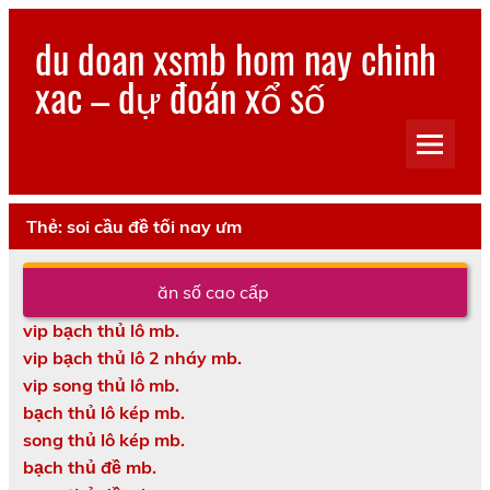
Skip
to
du doan xsmb hom nay chinh
content
xac – dự đoán xổ số
du doan xsmb hom nay chinh xac – dự đoán xổ số
Thẻ:
soi cầu đề tối nay ưm
ăn số cao cấp
vip bạch thủ lô mb.
vip bạch thủ lô 2 nháy mb.
vip song thủ lô mb.
bạch thủ lô kép mb.
song thủ lô kép mb.
bạch thủ đề mb.