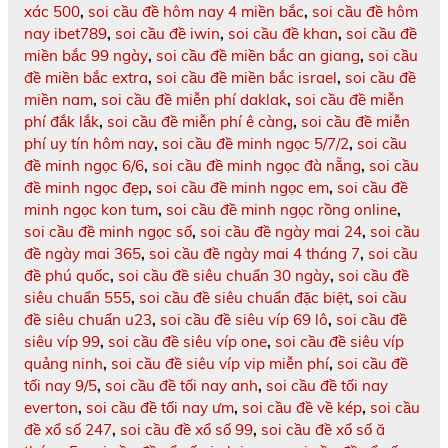
xác 500
,
soi cầu đề hôm nay 4 miền bắc
,
soi cầu đề hôm
nay ibet789
,
soi cầu đề iwin
,
soi cầu đề khan
,
soi cầu đề
miền bắc 99 ngày
,
soi cầu đề miền bắc an giang
,
soi cầu
đề miền bắc extra
,
soi cầu đề miền bắc israel
,
soi cầu đề
miền nam
,
soi cầu đề miễn phí daklak
,
soi cầu đề miễn
phí đắk lắk
,
soi cầu đề miễn phí ê càng
,
soi cầu đề miễn
phí uy tín hôm nay
,
soi cầu đề minh ngọc 5/7/2
,
soi cầu
đề minh ngọc 6/6
,
soi cầu đề minh ngọc đà nẵng
,
soi cầu
đề minh ngọc đẹp
,
soi cầu đề minh ngọc em
,
soi cầu đề
minh ngọc kon tum
,
soi cầu đề minh ngọc rồng online
,
soi cầu đề minh ngọc số
,
soi cầu đề ngày mai 24
,
soi cầu
đề ngày mai 365
,
soi cầu đề ngày mai 4 tháng 7
,
soi cầu
đề phú quốc
,
soi cầu đề siêu chuẩn 30 ngày
,
soi cầu đề
siêu chuẩn 555
,
soi cầu đề siêu chuẩn đặc biệt
,
soi cầu
đề siêu chuẩn u23
,
soi cầu đề siêu víp 69 lô
,
soi cầu đề
siêu víp 99
,
soi cầu đề siêu víp one
,
soi cầu đề siêu víp
quảng ninh
,
soi cầu đề siêu víp vip miễn phí
,
soi cầu đề
tối nay 9/5
,
soi cầu đề tối nay anh
,
soi cầu đề tối nay
everton
,
soi cầu đề tối nay ưm
,
soi cầu đề về kép
,
soi cầu
đề xổ số 247
,
soi cầu đề xổ số 99
,
soi cầu đề xổ số ă