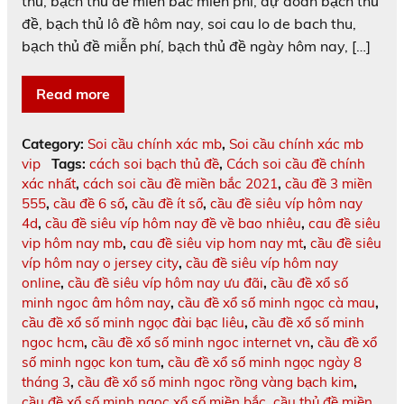
thủ, bạch thủ đề miền bắc miễn phí, dự đoán bạch thủ
đề, bạch thủ lô đề hôm nay, soi cau lo de bach thu,
bạch thủ đề miễn phí, bạch thủ đề ngày hôm nay, […]
Read more
Category:
Soi cầu chính xác mb
,
Soi cầu chính xác mb
vip
Tags:
cách soi bạch thủ đề
,
Cách soi cầu đề chính
xác nhất
,
cách soi cầu đề miền bắc 2021
,
cầu đề 3 miền
555
,
cầu đề 6 số
,
cầu đề ít số
,
cầu đề siêu víp hôm nay
4d
,
cầu đề siêu víp hôm nay đề về bao nhiêu
,
cau đề siêu
vip hôm nay mb
,
cau đề siêu vip hom nay mt
,
cầu đề siêu
víp hôm nay o jersey city
,
cầu đề siêu víp hôm nay
online
,
cầu đề siêu víp hôm nay ưu đãi
,
cầu đề xổ số
minh ngoc âm hôm nay
,
cầu đề xổ số minh ngọc cà mau
,
cầu đề xổ số minh ngọc đài bạc liêu
,
cầu đề xổ số minh
ngoc hcm
,
cầu đề xổ số minh ngoc internet vn
,
cầu đề xổ
số minh ngọc kon tum
,
cầu đề xổ số minh ngọc ngày 8
tháng 3
,
cầu đề xổ số minh ngoc rồng vàng bạch kim
,
cầu đề xổ số minh ngoc xổ số miền bắc
,
cầu thủ đề miền