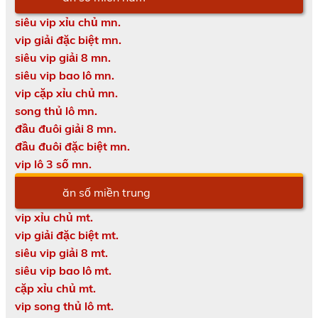
siêu vip xỉu chủ mn.
vip giải đặc biệt mn.
siêu vip giải 8 mn.
siêu vip bao lô mn.
vip cặp xỉu chủ mn.
song thủ lô mn.
đầu đuôi giải 8 mn.
đầu đuôi đặc biệt mn.
vip lô 3 số mn.
ăn số miền trung
vip xỉu chủ mt.
vip giải đặc biệt mt.
siêu vip giải 8 mt.
siêu vip bao lô mt.
cặp xỉu chủ mt.
vip song thủ lô mt.