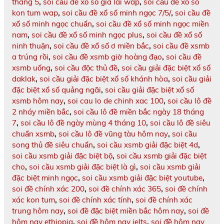
tháng 5
,
soi cầu đề xổ số gia lai wap
,
soi cầu đề xổ số
kon tum wap
,
soi cầu đề xổ số minh ngọc 7/5/
,
soi cầu đề
xổ số minh ngọc chuẩn
,
soi cầu đề xổ số minh ngọc miền
nam
,
soi cầu đề xổ số minh ngọc plus
,
soi cầu đề xổ số
ninh thuận
,
soi cầu đề xổ số ơ miền bắc
,
soi cầu đề xsmb
a trúng rồi
,
soi cầu đề xsmb giờ hoàng đạo
,
soi cầu đề
xsmb uống
,
soi cầu độc thủ đề
,
soi cầu giải đặc biệt xổ số
daklak
,
soi cầu giải đặc biệt xổ số khánh hòa
,
soi cầu giải
đặc biệt xổ số quảng ngãi
,
soi cầu giải đặc biệt xổ số
xsmb hôm nay
,
soi cau lo de chinh xac 100
,
soi cầu lô đề
2 nháy miền bắc
,
soi cầu lô đề miền bắc ngày 18 tháng
7
,
soi cầu lô đề ngày mùng 4 tháng 10
,
soi cầu lô đề siêu
chuẩn xsmb
,
soi cầu lô đề vũng tàu hôm nay
,
soi cầu
song thủ đề siêu chuẩn
,
soi cầu xsmb giải đặc biệt 4d
,
soi cầu xsmb giải đặc biệt bộ
,
soi cầu xsmb giải đặc biệt
cho
,
soi cầu xsmb giải đặc biệt là gì
,
soi cầu xsmb giải
đặc biệt minh ngọc
,
soi cầu xsmb giải đặc biệt youtube
,
soi đề chính xác 200
,
soi đề chính xác 365
,
soi đề chính
xác kon tum
,
soi đề chính xác tính
,
soi đề chính xác
trung hôm nay
,
soi đề đặc biệt miền bắc hôm nay
,
soi đề
hôm nay ethiopia
,
soi đề hôm nay ielts
,
soi đề hôm nay