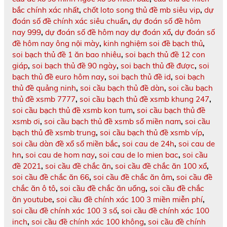
bắc chính xác nhất
,
chốt loto song thủ đề mb siêu vip
,
dự
đoán số đề chính xác siêu chuẩn
,
dự đoán số đề hôm
nay 999
,
dự đoán số đề hôm nay dự đoán xổ
,
dự đoán số
đề hôm nay ông nội mày
,
kinh nghiệm soi đề bạch thủ
,
soi bạch thủ đề 1 ăn bao nhiêu
,
soi bạch thủ đề 12 con
giáp
,
soi bạch thủ đề 90 ngày
,
soi bạch thủ đề được
,
soi
bạch thủ đề euro hôm nay
,
soi bạch thủ đề id
,
soi bạch
thủ đề quảng ninh
,
soi cầu bạch thủ đề dàn
,
soi cầu bạch
thủ đề xsmb 7777
,
soi cầu bạch thủ đề xsmb khung 247
,
soi cầu bạch thủ đề xsmb kon tum
,
soi cầu bạch thủ đề
xsmb ơi
,
soi cầu bạch thủ đề xsmb số miền nam
,
soi cầu
bạch thủ đề xsmb trung
,
soi cầu bạch thủ đề xsmb víp
,
soi cầu dàn đề xổ số miền bắc
,
soi cau de 24h
,
soi cau de
hn
,
soi cau de hom nay
,
soi cau de lo mien bac
,
soi cầu
đề 2021
,
soi cầu đề chắc ăn
,
soi cầu đề chắc ăn 100 xổ
,
soi cầu đề chắc ăn 66
,
soi cầu đề chắc ăn âm
,
soi cầu đề
chắc ăn ô tô
,
soi cầu đề chắc ăn uống
,
soi cầu đề chắc
ăn youtube
,
soi cầu đề chính xác 100 3 miền miễn phí
,
soi cầu đề chính xác 100 3 số
,
soi cầu đề chính xác 100
inch
,
soi cầu đề chính xác 100 không
,
soi cầu đề chính