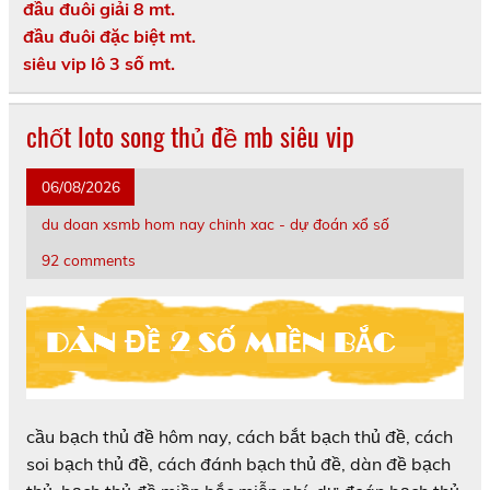
đầu đuôi giải 8 mt.
đầu đuôi đặc biệt mt.
siêu vip lô 3 số mt.
chốt loto song thủ đề mb siêu vip
06/08/2026
du doan xsmb hom nay chinh xac - dự đoán xổ số
92 comments
cầu bạch thủ đề hôm nay, cách bắt bạch thủ đề, cách
soi bạch thủ đề, cách đánh bạch thủ đề, dàn đề bạch