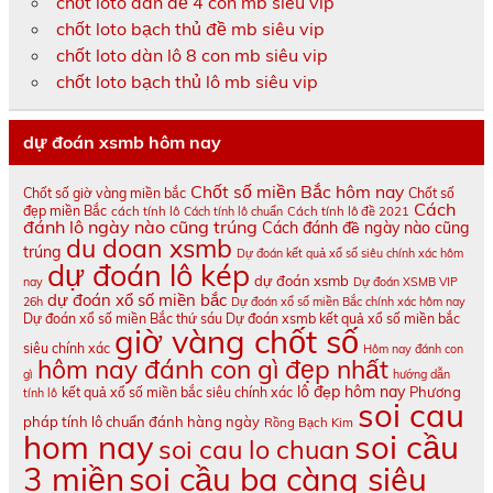
chốt loto dàn đề 4 con mb siêu vip
chốt loto bạch thủ đề mb siêu vip
chốt loto dàn lô 8 con mb siêu vip
chốt loto bạch thủ lô mb siêu vip
dự đoán xsmb hôm nay
Chốt số miền Bắc hôm nay
Chốt số giờ vàng miền bắc
Chốt số
Cách
đẹp miền Bắc
cách tính lô
Cách tính lô chuẩn
Cách tính lô đề 2021
đánh lô ngày nào cũng trúng
Cách đánh đề ngày nào cũng
du doan xsmb
trúng
Dự đoán kết quả xổ số siêu chính xác hôm
dự đoán lô kép
dự đoán xsmb
nay
Dự đoán XSMB VIP
dự đoán xổ số miền bắc
26h
Dự đoán xổ số miền Bắc chính xác hôm nay
Dự đoán xổ số miền Bắc thứ sáu Dự đoán xsmb kết quả xổ số miền bắc
giờ vàng chốt số
siêu chính xác
Hôm nay đánh con
hôm nay đánh con gì đẹp nhất
gì
hướng dẫn
lô đẹp hôm nay
Phương
kết quả xổ số miền bắc siêu chính xác
tính lô
soi cau
pháp tính lô chuẩn đánh hàng ngày
Rồng Bạch Kim
hom nay
soi cầu
soi cau lo chuan
3 miền
soi cầu ba càng siêu