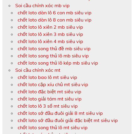
Soi cầu chính xác mb vip
chốt loto dàn lô 6 con mb siêu vip
chốt loto dàn lô 8 con mb siêu vip
chốt loto lô xiên 2 mb siêu vip
chốt loto lô xiên 3 mb siêu vip
chốt loto lô xiên 4 mb siêu vip
chốt loto song thủ đề mb siêu vip
chốt loto song thủ lô mb siêu vip
chốt loto song thủ lô kép mb siêu vip
Soi cầu chính xác mt
chốt loto bao lô mt siêu vip
chốt loto cặp xíu chủ mt siêu vip
chốt loto đặc biệt mt siêu vip
chốt loto giải tám mt siêu vip
chốt loto lô 3 số mt siêu vip
chốt loto sớ đầu đuôi giải 8 mt siêu vip
chốt loto sớ đầu đuôi giải đặc biệt mt siêu vip
chốt loto song thủ lô mt siêu vip