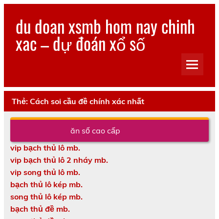
Skip
to
du doan xsmb hom nay chinh
content
xac – dự đoán xổ số
du doan xsmb hom nay chinh xac – dự đoán xổ số
Thẻ:
Cách soi cầu đề chính xác nhất
ăn số cao cấp
vip bạch thủ lô mb.
vip bạch thủ lô 2 nháy mb.
vip song thủ lô mb.
bạch thủ lô kép mb.
song thủ lô kép mb.
bạch thủ đề mb.