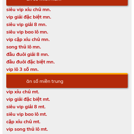
siêu vip xỉu chủ mn.
vip giải đặc biệt mn.
siêu vip giải 8 mn.
siêu vip bao lô mn.
vip cặp xỉu chủ mn.
song thủ lô mn.
đầu đuôi giải 8 mn.
đầu đuôi đặc biệt mn.
vip lô 3 số mn.
ăn số miền trung
vip xỉu chủ mt.
vip giải đặc biệt mt.
siêu vip giải 8 mt.
siêu vip bao lô mt.
cặp xỉu chủ mt.
vip song thủ lô mt.