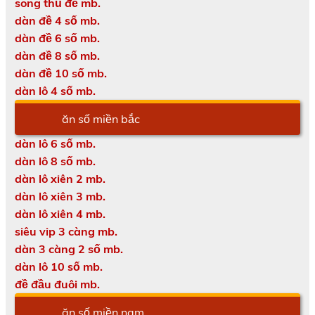
song thủ đề mb.
dàn đề 4 số mb.
dàn đề 6 số mb.
dàn đề 8 số mb.
dàn đề 10 số mb.
dàn lô 4 số mb.
ăn số miền bắc
dàn lô 6 số mb.
dàn lô 8 số mb.
dàn lô xiên 2 mb.
dàn lô xiên 3 mb.
dàn lô xiên 4 mb.
siêu vip 3 càng mb.
dàn 3 càng 2 số mb.
dàn lô 10 số mb.
đề đầu đuôi mb.
ăn số miền nam