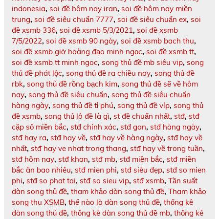
indonesia
,
soi đề hôm nay iran
,
soi đề hôm nay miền
trung
,
soi đề siêu chuẩn 7777
,
soi đề siêu chuẩn ex
,
soi
đề xsmb 336
,
soi đề xsmb 5/3/2021
,
soi đề xsmb
7/5/2022
,
soi đề xsmb 90 ngày
,
soi đề xsmb bach thu
,
soi đề xsmb giờ hoàng đạo minh ngọc
,
soi đề xsmb tt
,
soi đề xsmb tt minh ngoc
,
song thủ đề mb siêu vip
,
song
thủ đề phát lộc
,
song thủ đề ra chiều nay
,
song thủ đề
rbk
,
song thủ đề rồng bạch kim
,
song thủ đề sẽ về hôm
nay
,
song thủ đề siêu chuẩn
,
song thủ đề siêu chuẩn
hàng ngày
,
song thủ đề tỉ phú
,
song thủ đề víp
,
song thủ
đề xsmb
,
song thủ lô đề là gì
,
st đề chuẩn nhất
,
stđ
,
stđ
cặp số miền bắc
,
stđ chính xác
,
stđ gan
,
stđ hàng ngày
,
stđ hay ra
,
stđ hay về
,
stđ hay về hàng ngày
,
stđ hay về
nhất
,
stđ hay ve nhat trong thang
,
stđ hay về trong tuần
,
stđ hôm nay
,
stđ khan
,
stđ mb
,
stđ miền bắc
,
stđ miền
bắc ăn bao nhiêu
,
stđ mien phi
,
stđ siêu đẹp
,
stđ so mien
phi
,
stđ so phat tai
,
stđ so sieu vip
,
stđ xsmb
,
Tần suất
dàn song thủ đề
,
tham khảo dàn song thủ đề
,
Tham khảo
song thu XSMB
,
thế nào là dàn song thủ đề
,
thống kê
dàn song thủ đề
,
thống kê dàn song thủ đề mb
,
thống kê