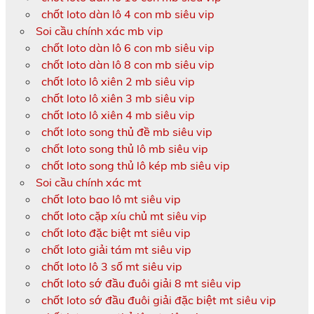
chốt loto dàn lô 4 con mb siêu vip
Soi cầu chính xác mb vip
chốt loto dàn lô 6 con mb siêu vip
chốt loto dàn lô 8 con mb siêu vip
chốt loto lô xiên 2 mb siêu vip
chốt loto lô xiên 3 mb siêu vip
chốt loto lô xiên 4 mb siêu vip
chốt loto song thủ đề mb siêu vip
chốt loto song thủ lô mb siêu vip
chốt loto song thủ lô kép mb siêu vip
Soi cầu chính xác mt
chốt loto bao lô mt siêu vip
chốt loto cặp xíu chủ mt siêu vip
chốt loto đặc biệt mt siêu vip
chốt loto giải tám mt siêu vip
chốt loto lô 3 số mt siêu vip
chốt loto sớ đầu đuôi giải 8 mt siêu vip
chốt loto sớ đầu đuôi giải đặc biệt mt siêu vip