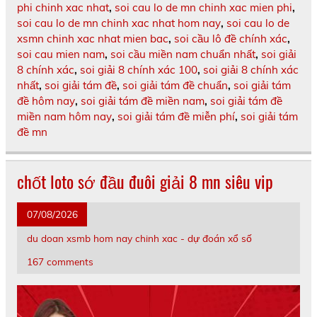
phi chinh xac nhat
,
soi cau lo de mn chinh xac mien phi
,
soi cau lo de mn chinh xac nhat hom nay
,
soi cau lo de
xsmn chinh xac nhat mien bac
,
soi cầu lô đề chính xác
,
soi cau mien nam
,
soi cầu miền nam chuẩn nhất
,
soi giải
8 chính xác
,
soi giải 8 chính xác 100
,
soi giải 8 chính xác
nhất
,
soi giải tám đề
,
soi giải tám đề chuẩn
,
soi giải tám
đề hôm nay
,
soi giải tám đề miền nam
,
soi giải tám đề
miền nam hôm nay
,
soi giải tám đề miễn phí
,
soi giải tám
đề mn
chốt loto sớ đầu đuôi giải 8 mn siêu vip
07/08/2026
du doan xsmb hom nay chinh xac - dự đoán xổ số
167 comments