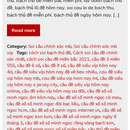
thủ, bạch thủ đề miền bắc miễn phí, dự đoán bạch thủ
đề, bạch thủ lô đề hôm nay, soi cau lo de bach thu,
bạch thủ đề miễn phí, bạch thủ đề ngày hôm nay, […]
Read more
Category:
Soi cầu chính xác mb
,
Soi cầu chính xác mb
vip
Tags:
cách soi bạch thủ đề
,
Cách soi cầu đề chính
xác nhất
,
cách soi cầu đề miền bắc 2021
,
cầu đề 3 miền
555
,
cầu đề 6 số
,
cầu đề ít số
,
cầu đề siêu víp hôm nay
4d
,
cầu đề siêu víp hôm nay đề về bao nhiêu
,
cau đề siêu
vip hôm nay mb
,
cau đề siêu vip hom nay mt
,
cầu đề siêu
víp hôm nay o jersey city
,
cầu đề siêu víp hôm nay
online
,
cầu đề siêu víp hôm nay ưu đãi
,
cầu đề xổ số
minh ngoc âm hôm nay
,
cầu đề xổ số minh ngọc cà mau
,
cầu đề xổ số minh ngọc đài bạc liêu
,
cầu đề xổ số minh
ngoc hcm
,
cầu đề xổ số minh ngoc internet vn
,
cầu đề xổ
số minh ngọc kon tum
,
cầu đề xổ số minh ngọc ngày 8
tháng 3
,
cầu đề xổ số minh ngoc rồng vàng bạch kim
,
cầu đề xổ số minh ngoc xổ số miền bắc
,
cầu thủ đề miền