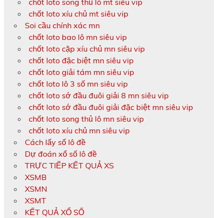
chốt loto song thủ lô mt siêu vip
chốt loto xíu chủ mt siêu vip
Soi cầu chính xác mn
chốt loto bao lô mn siêu vip
chốt loto cặp xíu chủ mn siêu vip
chốt loto đặc biệt mn siêu vip
chốt loto giải tám mn siêu vip
chốt loto lô 3 số mn siêu vip
chốt loto sớ đầu đuôi giải 8 mn siêu vip
chốt loto sớ đầu đuôi giải đặc biệt mn siêu vip
chốt loto song thủ lô mn siêu vip
chốt loto xíu chủ mn siêu vip
Cách lấy số lô đề
Dự đoán xổ số lô đề
TRỰC TIẾP KẾT QUẢ XS
XSMB
XSMN
XSMT
KẾT QUẢ XỔ SỐ