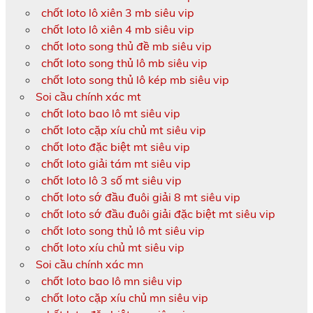
chốt loto lô xiên 3 mb siêu vip
chốt loto lô xiên 4 mb siêu vip
chốt loto song thủ đề mb siêu vip
chốt loto song thủ lô mb siêu vip
chốt loto song thủ lô kép mb siêu vip
Soi cầu chính xác mt
chốt loto bao lô mt siêu vip
chốt loto cặp xíu chủ mt siêu vip
chốt loto đặc biệt mt siêu vip
chốt loto giải tám mt siêu vip
chốt loto lô 3 số mt siêu vip
chốt loto sớ đầu đuôi giải 8 mt siêu vip
chốt loto sớ đầu đuôi giải đặc biệt mt siêu vip
chốt loto song thủ lô mt siêu vip
chốt loto xíu chủ mt siêu vip
Soi cầu chính xác mn
chốt loto bao lô mn siêu vip
chốt loto cặp xíu chủ mn siêu vip