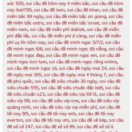
xác 500
,
soi cầu đề hôm nay 4 miền bắc
,
soi cầu đề hôm
nay ibet789
,
soi cầu đề iwin
,
soi cầu đề khan
,
soi cầu đề
miền bắc 99 ngày
,
soi cầu đề miền bắc an giang
,
soi cầu
đề miền bắc extra
,
soi cầu đề miền bắc israel
,
soi cầu đề
miền nam
,
soi cầu đề miễn phí daklak
,
soi cầu đề miễn
phí đắk lắk
,
soi cầu đề miễn phí ê càng
,
soi cầu đề miễn
phí uy tín hôm nay
,
soi cầu đề minh ngọc 5/7/2
,
soi cầu
đề minh ngọc 6/6
,
soi cầu đề minh ngọc đà nẵng
,
soi cầu
đề minh ngọc đẹp
,
soi cầu đề minh ngọc em
,
soi cầu đề
minh ngọc kon tum
,
soi cầu đề minh ngọc rồng online
,
soi cầu đề minh ngọc số
,
soi cầu đề ngày mai 24
,
soi cầu
đề ngày mai 365
,
soi cầu đề ngày mai 4 tháng 7
,
soi cầu
đề phú quốc
,
soi cầu đề siêu chuẩn 30 ngày
,
soi cầu đề
siêu chuẩn 555
,
soi cầu đề siêu chuẩn đặc biệt
,
soi cầu
đề siêu chuẩn u23
,
soi cầu đề siêu víp 69 lô
,
soi cầu đề
siêu víp 99
,
soi cầu đề siêu víp one
,
soi cầu đề siêu víp
quảng ninh
,
soi cầu đề siêu víp vip miễn phí
,
soi cầu đề
tối nay 9/5
,
soi cầu đề tối nay anh
,
soi cầu đề tối nay
everton
,
soi cầu đề tối nay ưm
,
soi cầu đề về kép
,
soi cầu
đề xổ số 247
,
soi cầu đề xổ số 99
,
soi cầu đề xổ số ă