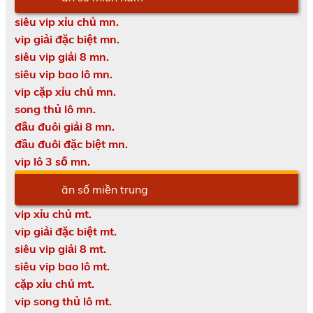
siêu vip xỉu chủ mn.
vip giải đặc biệt mn.
siêu vip giải 8 mn.
siêu vip bao lô mn.
vip cặp xỉu chủ mn.
song thủ lô mn.
đầu đuôi giải 8 mn.
đầu đuôi đặc biệt mn.
vip lô 3 số mn.
ăn số miền trung
vip xỉu chủ mt.
vip giải đặc biệt mt.
siêu vip giải 8 mt.
siêu vip bao lô mt.
cặp xỉu chủ mt.
vip song thủ lô mt.