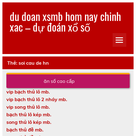
Skip
to
du doan xsmb hom nay chinh
content
xac – dự đoán xổ số
du doan xsmb hom nay chinh xac – dự đoán xổ số
Thẻ:
soi cau de hn
ăn số cao cấp
vip bạch thủ lô mb.
vip bạch thủ lô 2 nháy mb.
vip song thủ lô mb.
bạch thủ lô kép mb.
song thủ lô kép mb.
bạch thủ đề mb.