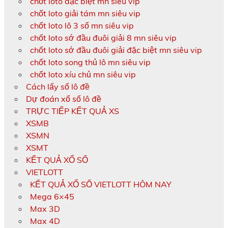
chốt loto đặc biệt mn siêu vip
chốt loto giải tám mn siêu vip
chốt loto lô 3 số mn siêu vip
chốt loto sớ đầu đuôi giải 8 mn siêu vip
chốt loto sớ đầu đuôi giải đặc biệt mn siêu vip
chốt loto song thủ lô mn siêu vip
chốt loto xíu chủ mn siêu vip
Cách lấy số lô đề
Dự đoán xổ số lô đề
TRỰC TIẾP KẾT QUẢ XS
XSMB
XSMN
XSMT
KẾT QUẢ XỔ SỐ
VIETLOTT
KẾT QUẢ XỔ SỐ VIETLOTT HÔM NAY
Mega 6×45
Max 3D
Max 4D