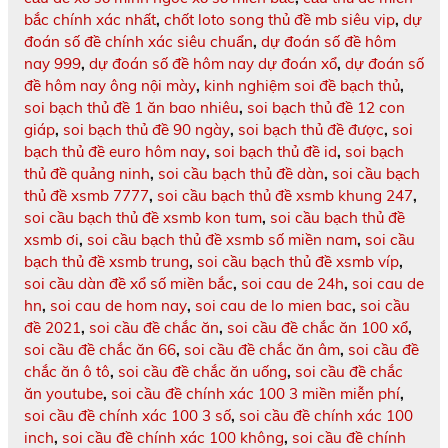
bắc chính xác nhất
,
chốt loto song thủ đề mb siêu vip
,
dự
đoán số đề chính xác siêu chuẩn
,
dự đoán số đề hôm
nay 999
,
dự đoán số đề hôm nay dự đoán xổ
,
dự đoán số
đề hôm nay ông nội mày
,
kinh nghiệm soi đề bạch thủ
,
soi bạch thủ đề 1 ăn bao nhiêu
,
soi bạch thủ đề 12 con
giáp
,
soi bạch thủ đề 90 ngày
,
soi bạch thủ đề được
,
soi
bạch thủ đề euro hôm nay
,
soi bạch thủ đề id
,
soi bạch
thủ đề quảng ninh
,
soi cầu bạch thủ đề dàn
,
soi cầu bạch
thủ đề xsmb 7777
,
soi cầu bạch thủ đề xsmb khung 247
,
soi cầu bạch thủ đề xsmb kon tum
,
soi cầu bạch thủ đề
xsmb ơi
,
soi cầu bạch thủ đề xsmb số miền nam
,
soi cầu
bạch thủ đề xsmb trung
,
soi cầu bạch thủ đề xsmb víp
,
soi cầu dàn đề xổ số miền bắc
,
soi cau de 24h
,
soi cau de
hn
,
soi cau de hom nay
,
soi cau de lo mien bac
,
soi cầu
đề 2021
,
soi cầu đề chắc ăn
,
soi cầu đề chắc ăn 100 xổ
,
soi cầu đề chắc ăn 66
,
soi cầu đề chắc ăn âm
,
soi cầu đề
chắc ăn ô tô
,
soi cầu đề chắc ăn uống
,
soi cầu đề chắc
ăn youtube
,
soi cầu đề chính xác 100 3 miền miễn phí
,
soi cầu đề chính xác 100 3 số
,
soi cầu đề chính xác 100
inch
,
soi cầu đề chính xác 100 không
,
soi cầu đề chính