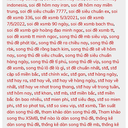
indonesia
,
soi đề hôm nay iran
,
soi đề hôm nay miền
trung
,
soi đề siêu chuẩn 7777
,
soi đề siêu chuẩn ex
,
soi
đề xsmb 336
,
soi đề xsmb 5/3/2021
,
soi đề xsmb
7/5/2022
,
soi đề xsmb 90 ngày
,
soi đề xsmb bach thu
,
soi đề xsmb giờ hoàng đạo minh ngọc
,
soi đề xsmb tt
,
soi đề xsmb tt minh ngoc
,
song thủ đề mb siêu vip
,
song
thủ đề phát lộc
,
song thủ đề ra chiều nay
,
song thủ đề
rbk
,
song thủ đề rồng bạch kim
,
song thủ đề sẽ về hôm
nay
,
song thủ đề siêu chuẩn
,
song thủ đề siêu chuẩn
hàng ngày
,
song thủ đề tỉ phú
,
song thủ đề víp
,
song thủ
đề xsmb
,
song thủ lô đề là gì
,
st đề chuẩn nhất
,
stđ
,
stđ
cặp số miền bắc
,
stđ chính xác
,
stđ gan
,
stđ hàng ngày
,
stđ hay ra
,
stđ hay về
,
stđ hay về hàng ngày
,
stđ hay về
nhất
,
stđ hay ve nhat trong thang
,
stđ hay về trong tuần
,
stđ hôm nay
,
stđ khan
,
stđ mb
,
stđ miền bắc
,
stđ miền
bắc ăn bao nhiêu
,
stđ mien phi
,
stđ siêu đẹp
,
stđ so mien
phi
,
stđ so phat tai
,
stđ so sieu vip
,
stđ xsmb
,
Tần suất
dàn song thủ đề
,
tham khảo dàn song thủ đề
,
Tham khảo
song thu XSMB
,
thế nào là dàn song thủ đề
,
thống kê
dàn song thủ đề
,
thống kê dàn song thủ đề mb
,
thống kê