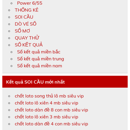
Power 6/55
THỐNG KÊ
SOI CẦU
DÒ VÉ SỐ
SỔ MƠ
QUAY THỬ
SỐ KẾT QUẢ
Số kết quả miền bắc
Số kết quả miền trung
Số kết quả miền nam
Kết quả SOI CẦU mới nhất
chốt loto song thủ lô mb siêu vip
chốt loto lô xiên 4 mb siêu vip
chốt loto dàn đề 8 con mb siêu vip
chốt loto lô xiên 3 mb siêu vip
chốt loto dàn đề 4 con mb siêu vip