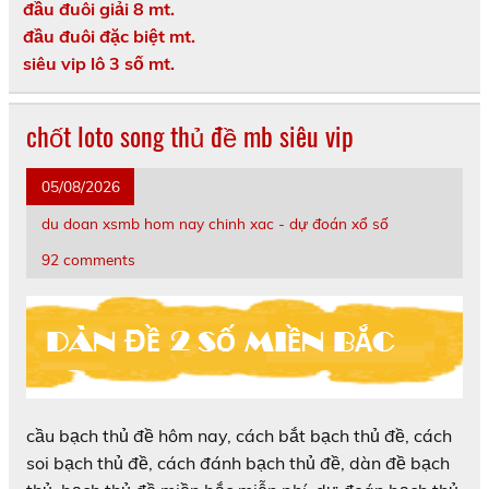
đầu đuôi giải 8 mt.
đầu đuôi đặc biệt mt.
siêu vip lô 3 số mt.
chốt loto song thủ đề mb siêu vip
05/08/2026
du doan xsmb hom nay chinh xac - dự đoán xổ số
92 comments
cầu bạch thủ đề hôm nay, cách bắt bạch thủ đề, cách
soi bạch thủ đề, cách đánh bạch thủ đề, dàn đề bạch