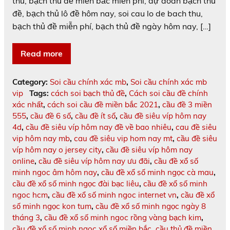
thủ, bạch thủ đề miền bắc miễn phí, dự đoán bạch thủ
đề, bạch thủ lô đề hôm nay, soi cau lo de bach thu,
bạch thủ đề miễn phí, bạch thủ đề ngày hôm nay, […]
Read more
Category:
Soi cầu chính xác mb
,
Soi cầu chính xác mb
vip
Tags:
cách soi bạch thủ đề
,
Cách soi cầu đề chính
xác nhất
,
cách soi cầu đề miền bắc 2021
,
cầu đề 3 miền
555
,
cầu đề 6 số
,
cầu đề ít số
,
cầu đề siêu víp hôm nay
4d
,
cầu đề siêu víp hôm nay đề về bao nhiêu
,
cau đề siêu
vip hôm nay mb
,
cau đề siêu vip hom nay mt
,
cầu đề siêu
víp hôm nay o jersey city
,
cầu đề siêu víp hôm nay
online
,
cầu đề siêu víp hôm nay ưu đãi
,
cầu đề xổ số
minh ngoc âm hôm nay
,
cầu đề xổ số minh ngọc cà mau
,
cầu đề xổ số minh ngọc đài bạc liêu
,
cầu đề xổ số minh
ngoc hcm
,
cầu đề xổ số minh ngoc internet vn
,
cầu đề xổ
số minh ngọc kon tum
,
cầu đề xổ số minh ngọc ngày 8
tháng 3
,
cầu đề xổ số minh ngoc rồng vàng bạch kim
,
cầu đề xổ số minh ngoc xổ số miền bắc
,
cầu thủ đề miền