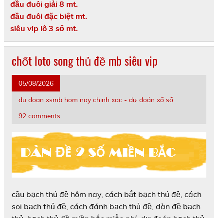
đầu đuôi giải 8 mt.
đầu đuôi đặc biệt mt.
siêu vip lô 3 số mt.
chốt loto song thủ đề mb siêu vip
05/08/2026
du doan xsmb hom nay chinh xac - dự đoán xổ số
92 comments
cầu bạch thủ đề hôm nay, cách bắt bạch thủ đề, cách
soi bạch thủ đề, cách đánh bạch thủ đề, dàn đề bạch