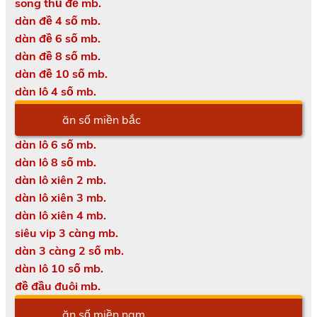
song thủ đề mb.
dàn đề 4 số mb.
dàn đề 6 số mb.
dàn đề 8 số mb.
dàn đề 10 số mb.
dàn lô 4 số mb.
ăn số miền bắc
dàn lô 6 số mb.
dàn lô 8 số mb.
dàn lô xiên 2 mb.
dàn lô xiên 3 mb.
dàn lô xiên 4 mb.
siêu vip 3 càng mb.
dàn 3 càng 2 số mb.
dàn lô 10 số mb.
đề đầu đuôi mb.
ăn số miền nam