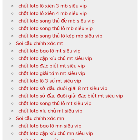
chốt loto lô xiên 3 mb siêu vip
chốt loto lô xiên 4 mb siêu vip
chốt loto song thủ đề mb siêu vip
chốt loto song thủ lô mb siêu vip
chốt loto song thủ lô kép mb siêu vip
Soi cầu chính xác mt
chốt loto bao lô mt siêu vip
chốt loto cặp xíu chủ mt siêu vip
chốt loto đặc biệt mt siêu vip
chốt loto giải tám mt siêu vip
chốt loto lô 3 số mt siêu vip
chốt loto sớ đầu đuôi giải 8 mt siêu vip
chốt loto sớ đầu đuôi giải đặc biệt mt siêu vip
chốt loto song thủ lô mt siêu vip
chốt loto xíu chủ mt siêu vip
Soi cầu chính xác mn
chốt loto bao lô mn siêu vip
chốt loto cặp xíu chủ mn siêu vip