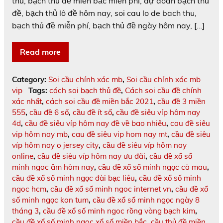
thủ, bạch thủ đề miền bắc miễn phí, dự đoán bạch thủ
đề, bạch thủ lô đề hôm nay, soi cau lo de bach thu,
bạch thủ đề miễn phí, bạch thủ đề ngày hôm nay, […]
Read more
Category:
Soi cầu chính xác mb
,
Soi cầu chính xác mb
vip
Tags:
cách soi bạch thủ đề
,
Cách soi cầu đề chính
xác nhất
,
cách soi cầu đề miền bắc 2021
,
cầu đề 3 miền
555
,
cầu đề 6 số
,
cầu đề ít số
,
cầu đề siêu víp hôm nay
4d
,
cầu đề siêu víp hôm nay đề về bao nhiêu
,
cau đề siêu
vip hôm nay mb
,
cau đề siêu vip hom nay mt
,
cầu đề siêu
víp hôm nay o jersey city
,
cầu đề siêu víp hôm nay
online
,
cầu đề siêu víp hôm nay ưu đãi
,
cầu đề xổ số
minh ngoc âm hôm nay
,
cầu đề xổ số minh ngọc cà mau
,
cầu đề xổ số minh ngọc đài bạc liêu
,
cầu đề xổ số minh
ngoc hcm
,
cầu đề xổ số minh ngoc internet vn
,
cầu đề xổ
số minh ngọc kon tum
,
cầu đề xổ số minh ngọc ngày 8
tháng 3
,
cầu đề xổ số minh ngoc rồng vàng bạch kim
,
cầu đề xổ số minh ngoc xổ số miền bắc
,
cầu thủ đề miền