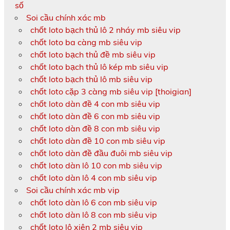
số
Soi cầu chính xác mb
chốt loto bạch thủ lô 2 nháy mb siêu vip
chốt loto ba càng mb siêu vip
chốt loto bạch thủ đề mb siêu vip
chốt loto bạch thủ lô kép mb siêu vip
chốt loto bạch thủ lô mb siêu vip
chốt loto cặp 3 càng mb siêu vip [thoigian]
chốt loto dàn đề 4 con mb siêu vip
chốt loto dàn đề 6 con mb siêu vip
chốt loto dàn đề 8 con mb siêu vip
chốt loto dàn đề 10 con mb siêu vip
chốt loto dàn đề đầu đuôi mb siêu vip
chốt loto dàn lô 10 con mb siêu vip
chốt loto dàn lô 4 con mb siêu vip
Soi cầu chính xác mb vip
chốt loto dàn lô 6 con mb siêu vip
chốt loto dàn lô 8 con mb siêu vip
chốt loto lô xiên 2 mb siêu vip