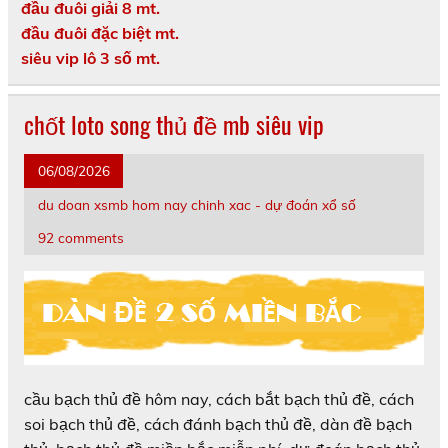
đầu đuôi giải 8 mt.
đầu đuôi đặc biệt mt.
siêu vip lô 3 số mt.
chốt loto song thủ đề mb siêu vip
06/08/2026
du doan xsmb hom nay chinh xac - dự đoán xổ số
92 comments
cầu bạch thủ đề hôm nay, cách bắt bạch thủ đề, cách
soi bạch thủ đề, cách đánh bạch thủ đề, dàn đề bạch