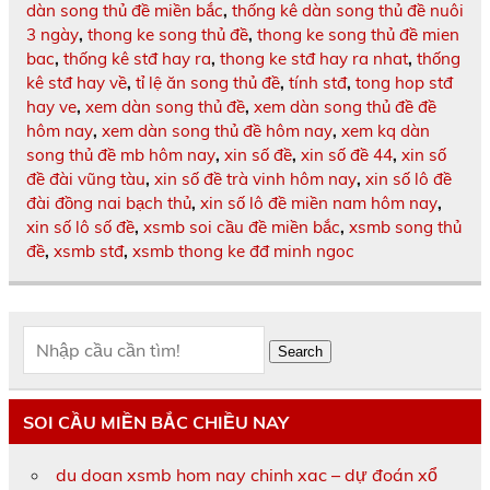
dàn song thủ đề miền bắc
,
thống kê dàn song thủ đề nuôi
3 ngày
,
thong ke song thủ đề
,
thong ke song thủ đề mien
bac
,
thống kê stđ hay ra
,
thong ke stđ hay ra nhat
,
thống
kê stđ hay về
,
tỉ lệ ăn song thủ đề
,
tính stđ
,
tong hop stđ
hay ve
,
xem dàn song thủ đề
,
xem dàn song thủ đề đề
hôm nay
,
xem dàn song thủ đề hôm nay
,
xem kq dàn
song thủ đề mb hôm nay
,
xin số đề
,
xin số đề 44
,
xin số
đề đài vũng tàu
,
xin số đề trà vinh hôm nay
,
xin số lô đề
đài đồng nai bạch thủ
,
xin số lô đề miền nam hôm nay
,
xin số lô số đề
,
xsmb soi cầu đề miền bắc
,
xsmb song thủ
đề
,
xsmb stđ
,
xsmb thong ke đđ minh ngoc
Search
SOI CẦU MIỀN BẮC CHIỀU NAY
du doan xsmb hom nay chinh xac – dự đoán xổ