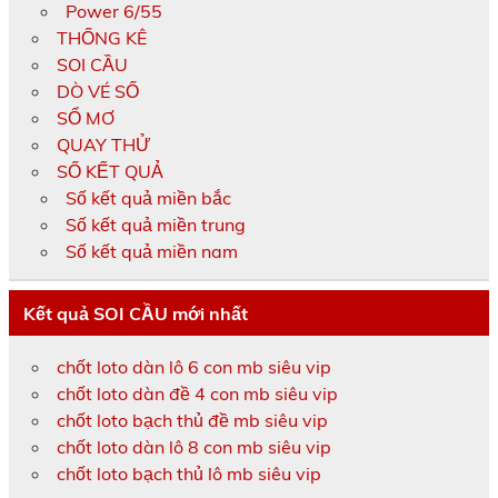
Power 6/55
THỐNG KÊ
SOI CẦU
DÒ VÉ SỐ
SỔ MƠ
QUAY THỬ
SỐ KẾT QUẢ
Số kết quả miền bắc
Số kết quả miền trung
Số kết quả miền nam
Kết quả SOI CẦU mới nhất
chốt loto dàn lô 6 con mb siêu vip
chốt loto dàn đề 4 con mb siêu vip
chốt loto bạch thủ đề mb siêu vip
chốt loto dàn lô 8 con mb siêu vip
chốt loto bạch thủ lô mb siêu vip