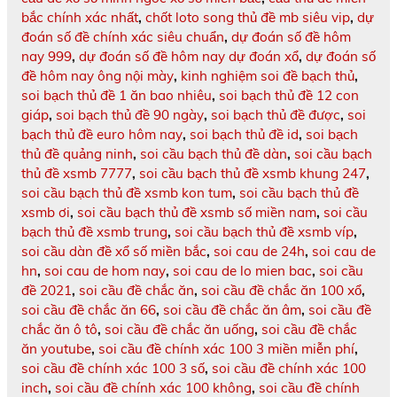
bắc chính xác nhất
,
chốt loto song thủ đề mb siêu vip
,
dự
đoán số đề chính xác siêu chuẩn
,
dự đoán số đề hôm
nay 999
,
dự đoán số đề hôm nay dự đoán xổ
,
dự đoán số
đề hôm nay ông nội mày
,
kinh nghiệm soi đề bạch thủ
,
soi bạch thủ đề 1 ăn bao nhiêu
,
soi bạch thủ đề 12 con
giáp
,
soi bạch thủ đề 90 ngày
,
soi bạch thủ đề được
,
soi
bạch thủ đề euro hôm nay
,
soi bạch thủ đề id
,
soi bạch
thủ đề quảng ninh
,
soi cầu bạch thủ đề dàn
,
soi cầu bạch
thủ đề xsmb 7777
,
soi cầu bạch thủ đề xsmb khung 247
,
soi cầu bạch thủ đề xsmb kon tum
,
soi cầu bạch thủ đề
xsmb ơi
,
soi cầu bạch thủ đề xsmb số miền nam
,
soi cầu
bạch thủ đề xsmb trung
,
soi cầu bạch thủ đề xsmb víp
,
soi cầu dàn đề xổ số miền bắc
,
soi cau de 24h
,
soi cau de
hn
,
soi cau de hom nay
,
soi cau de lo mien bac
,
soi cầu
đề 2021
,
soi cầu đề chắc ăn
,
soi cầu đề chắc ăn 100 xổ
,
soi cầu đề chắc ăn 66
,
soi cầu đề chắc ăn âm
,
soi cầu đề
chắc ăn ô tô
,
soi cầu đề chắc ăn uống
,
soi cầu đề chắc
ăn youtube
,
soi cầu đề chính xác 100 3 miền miễn phí
,
soi cầu đề chính xác 100 3 số
,
soi cầu đề chính xác 100
inch
,
soi cầu đề chính xác 100 không
,
soi cầu đề chính