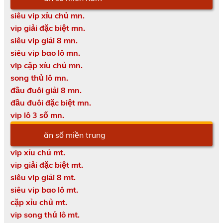
siêu vip xỉu chủ mn.
vip giải đặc biệt mn.
siêu vip giải 8 mn.
siêu vip bao lô mn.
vip cặp xỉu chủ mn.
song thủ lô mn.
đầu đuôi giải 8 mn.
đầu đuôi đặc biệt mn.
vip lô 3 số mn.
ăn số miền trung
vip xỉu chủ mt.
vip giải đặc biệt mt.
siêu vip giải 8 mt.
siêu vip bao lô mt.
cặp xỉu chủ mt.
vip song thủ lô mt.