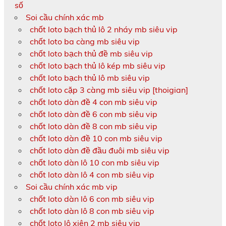
số
Soi cầu chính xác mb
chốt loto bạch thủ lô 2 nháy mb siêu vip
chốt loto ba càng mb siêu vip
chốt loto bạch thủ đề mb siêu vip
chốt loto bạch thủ lô kép mb siêu vip
chốt loto bạch thủ lô mb siêu vip
chốt loto cặp 3 càng mb siêu vip [thoigian]
chốt loto dàn đề 4 con mb siêu vip
chốt loto dàn đề 6 con mb siêu vip
chốt loto dàn đề 8 con mb siêu vip
chốt loto dàn đề 10 con mb siêu vip
chốt loto dàn đề đầu đuôi mb siêu vip
chốt loto dàn lô 10 con mb siêu vip
chốt loto dàn lô 4 con mb siêu vip
Soi cầu chính xác mb vip
chốt loto dàn lô 6 con mb siêu vip
chốt loto dàn lô 8 con mb siêu vip
chốt loto lô xiên 2 mb siêu vip