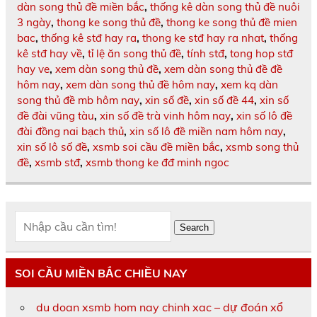
dàn song thủ đề miền bắc
,
thống kê dàn song thủ đề nuôi
3 ngày
,
thong ke song thủ đề
,
thong ke song thủ đề mien
bac
,
thống kê stđ hay ra
,
thong ke stđ hay ra nhat
,
thống
kê stđ hay về
,
tỉ lệ ăn song thủ đề
,
tính stđ
,
tong hop stđ
hay ve
,
xem dàn song thủ đề
,
xem dàn song thủ đề đề
hôm nay
,
xem dàn song thủ đề hôm nay
,
xem kq dàn
song thủ đề mb hôm nay
,
xin số đề
,
xin số đề 44
,
xin số
đề đài vũng tàu
,
xin số đề trà vinh hôm nay
,
xin số lô đề
đài đồng nai bạch thủ
,
xin số lô đề miền nam hôm nay
,
xin số lô số đề
,
xsmb soi cầu đề miền bắc
,
xsmb song thủ
đề
,
xsmb stđ
,
xsmb thong ke đđ minh ngoc
Search
SOI CẦU MIỀN BẮC CHIỀU NAY
du doan xsmb hom nay chinh xac – dự đoán xổ