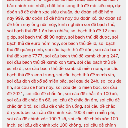
bắc chính xác nhất
,
chốt loto song thủ đề mb siêu vip
,
dự
đoán số đề chính xác siêu chuẩn
,
dự đoán số đề hôm
nay 999
,
dự đoán số đề hôm nay dự đoán xổ
,
dự đoán số
đề hôm nay ông nội mày
,
kinh nghiệm soi đề bạch thủ
,
soi bạch thủ đề 1 ăn bao nhiêu
,
soi bạch thủ đề 12 con
giáp
,
soi bạch thủ đề 90 ngày
,
soi bạch thủ đề được
,
soi
bạch thủ đề euro hôm nay
,
soi bạch thủ đề id
,
soi bạch
thủ đề quảng ninh
,
soi cầu bạch thủ đề dàn
,
soi cầu bạch
thủ đề xsmb 7777
,
soi cầu bạch thủ đề xsmb khung 247
,
soi cầu bạch thủ đề xsmb kon tum
,
soi cầu bạch thủ đề
xsmb ơi
,
soi cầu bạch thủ đề xsmb số miền nam
,
soi cầu
bạch thủ đề xsmb trung
,
soi cầu bạch thủ đề xsmb víp
,
soi cầu dàn đề xổ số miền bắc
,
soi cau de 24h
,
soi cau de
hn
,
soi cau de hom nay
,
soi cau de lo mien bac
,
soi cầu
đề 2021
,
soi cầu đề chắc ăn
,
soi cầu đề chắc ăn 100 xổ
,
soi cầu đề chắc ăn 66
,
soi cầu đề chắc ăn âm
,
soi cầu đề
chắc ăn ô tô
,
soi cầu đề chắc ăn uống
,
soi cầu đề chắc
ăn youtube
,
soi cầu đề chính xác 100 3 miền miễn phí
,
soi cầu đề chính xác 100 3 số
,
soi cầu đề chính xác 100
inch
,
soi cầu đề chính xác 100 không
,
soi cầu đề chính