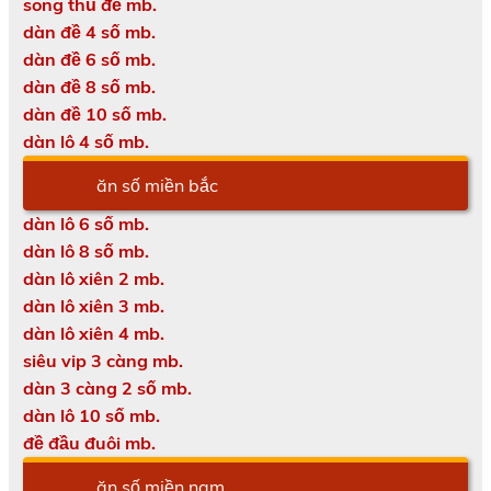
song thủ đề mb.
dàn đề 4 số mb.
dàn đề 6 số mb.
dàn đề 8 số mb.
dàn đề 10 số mb.
dàn lô 4 số mb.
ăn số miền bắc
dàn lô 6 số mb.
dàn lô 8 số mb.
dàn lô xiên 2 mb.
dàn lô xiên 3 mb.
dàn lô xiên 4 mb.
siêu vip 3 càng mb.
dàn 3 càng 2 số mb.
dàn lô 10 số mb.
đề đầu đuôi mb.
ăn số miền nam