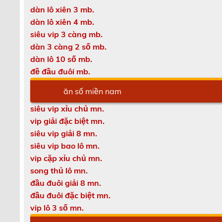
dàn lô xiên 3 mb.
dàn lô xiên 4 mb.
siêu vip 3 càng mb.
dàn 3 càng 2 số mb.
dàn lô 10 số mb.
đề đầu đuôi mb.
ăn số miền nam
siêu vip xỉu chủ mn.
vip giải đặc biệt mn.
siêu vip giải 8 mn.
siêu vip bao lô mn.
vip cặp xỉu chủ mn.
song thủ lô mn.
đầu đuôi giải 8 mn.
đầu đuôi đặc biệt mn.
vip lô 3 số mn.