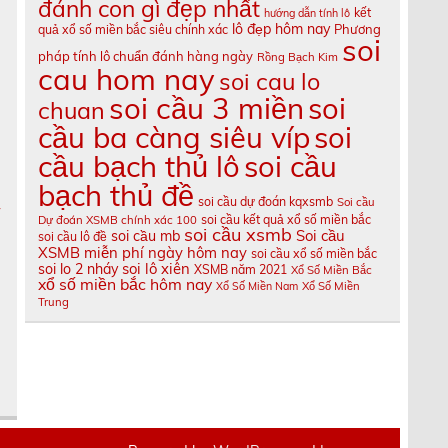
đánh con gì đẹp nhất
kết
hướng dẫn tính lô
lô đẹp hôm nay
Phương
quả xổ số miền bắc siêu chính xác
soi
pháp tính lô chuẩn đánh hàng ngày
Rồng Bạch Kim
cau hom nay
soi cau lo
soi cầu 3 miền
soi
chuan
cầu ba càng siêu víp
soi
cầu bạch thủ lô
soi cầu
bạch thủ đề
soi cầu dự đoán kqxsmb
Soi cầu
đ
soi cầu kết quả xổ số miền bắc
Dự đoán XSMB chính xác 100
soi cầu xsmb
Soi cầu
soi cầu mb
soi cầu lô đề
XSMB miễn phí ngày hôm nay
soi cầu xổ số miền bắc
soi lô xiên
soi lo 2 nháy
XSMB năm 2021
Xổ Số Miền Bắc
xổ số miền bắc hôm nay
Xổ Số Miền Nam
Xổ Số Miền
Trung