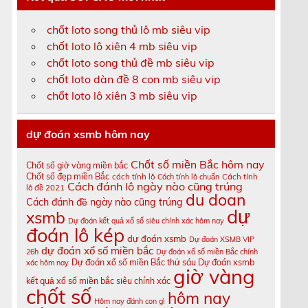
chốt loto song thủ lô mb siêu vip
chốt loto lô xiên 4 mb siêu vip
chốt loto song thủ đề mb siêu vip
chốt loto dàn đề 8 con mb siêu vip
u
chốt loto lô xiên 3 mb siêu vip
dự đoán xsmb hôm nay
Chốt số miền Bắc hôm nay
Chốt số giờ vàng miền bắc
Chốt số đẹp miền Bắc
cách tính lô
Cách tính lô chuẩn
Cách tính
i
Cách đánh lô ngày nào cũng trúng
lô đề 2021
du doan
Cách đánh đề ngày nào cũng trúng
dự
xsmb
Dự đoán kết quả xổ số siêu chính xác hôm nay
đoán lô kép
dự đoán xsmb
Dự đoán XSMB VIP
dự đoán xổ số miền bắc
26h
Dự đoán xổ số miền Bắc chính
Dự đoán xổ số miền Bắc thứ sáu Dự đoán xsmb
xác hôm nay
giờ vàng
ô
kết quả xổ số miền bắc siêu chính xác
chốt số
hôm nay
Hôm nay đánh con gì