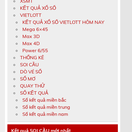
XSMT
KẾT QUẢ XỔ SỐ
VIETLOTT
KẾT QUẢ XỔ SỐ VIETLOTT HÔM NAY
Mega 6×45
Max 3D
Max 4D
Power 6/55
THỐNG KÊ
SOI CẦU
DÒ VÉ SỐ
SỔ MƠ
QUAY THỬ
SỐ KẾT QUẢ
Số kết quả miền bắc
Số kết quả miền trung
Số kết quả miền nam
Kết quả SOI CẦU mới nhất