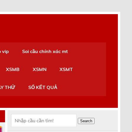
 vip
Soi cầu chính xác mt
XSMB
XSMN
XSMT
Y THỬ
SỐ KẾT QUẢ
Search