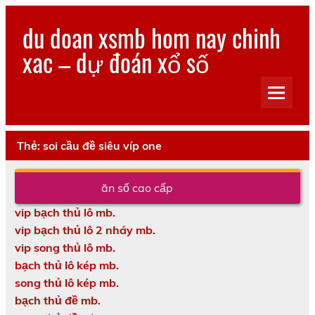
Skip
to
du doan xsmb hom nay chinh
content
xac – dự đoán xổ số
du doan xsmb hom nay chinh xac – dự đoán xổ số
Thẻ:
soi cầu đề siêu víp one
ăn số cao cấp
vip bạch thủ lô mb.
vip bạch thủ lô 2 nháy mb.
vip song thủ lô mb.
bạch thủ lô kép mb.
song thủ lô kép mb.
bạch thủ đề mb.