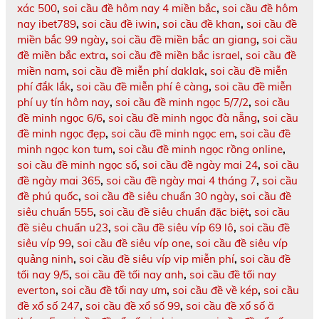
xác 500
,
soi cầu đề hôm nay 4 miền bắc
,
soi cầu đề hôm
nay ibet789
,
soi cầu đề iwin
,
soi cầu đề khan
,
soi cầu đề
miền bắc 99 ngày
,
soi cầu đề miền bắc an giang
,
soi cầu
đề miền bắc extra
,
soi cầu đề miền bắc israel
,
soi cầu đề
miền nam
,
soi cầu đề miễn phí daklak
,
soi cầu đề miễn
phí đắk lắk
,
soi cầu đề miễn phí ê càng
,
soi cầu đề miễn
phí uy tín hôm nay
,
soi cầu đề minh ngọc 5/7/2
,
soi cầu
đề minh ngọc 6/6
,
soi cầu đề minh ngọc đà nẵng
,
soi cầu
đề minh ngọc đẹp
,
soi cầu đề minh ngọc em
,
soi cầu đề
minh ngọc kon tum
,
soi cầu đề minh ngọc rồng online
,
soi cầu đề minh ngọc số
,
soi cầu đề ngày mai 24
,
soi cầu
đề ngày mai 365
,
soi cầu đề ngày mai 4 tháng 7
,
soi cầu
đề phú quốc
,
soi cầu đề siêu chuẩn 30 ngày
,
soi cầu đề
siêu chuẩn 555
,
soi cầu đề siêu chuẩn đặc biệt
,
soi cầu
đề siêu chuẩn u23
,
soi cầu đề siêu víp 69 lô
,
soi cầu đề
siêu víp 99
,
soi cầu đề siêu víp one
,
soi cầu đề siêu víp
quảng ninh
,
soi cầu đề siêu víp vip miễn phí
,
soi cầu đề
tối nay 9/5
,
soi cầu đề tối nay anh
,
soi cầu đề tối nay
everton
,
soi cầu đề tối nay ưm
,
soi cầu đề về kép
,
soi cầu
đề xổ số 247
,
soi cầu đề xổ số 99
,
soi cầu đề xổ số ă