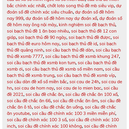
bắc chính xác nhất
,
chốt loto song thủ đề mb siêu vip
,
dự
đoán số đề chính xác siêu chuẩn
,
dự đoán số đề hôm
nay 999
,
dự đoán số đề hôm nay dự đoán xổ
,
dự đoán số
đề hôm nay ông nội mày
,
kinh nghiệm soi đề bạch thủ
,
soi bạch thủ đề 1 ăn bao nhiêu
,
soi bạch thủ đề 12 con
giáp
,
soi bạch thủ đề 90 ngày
,
soi bạch thủ đề được
,
soi
bạch thủ đề euro hôm nay
,
soi bạch thủ đề id
,
soi bạch
thủ đề quảng ninh
,
soi cầu bạch thủ đề dàn
,
soi cầu bạch
thủ đề xsmb 7777
,
soi cầu bạch thủ đề xsmb khung 247
,
soi cầu bạch thủ đề xsmb kon tum
,
soi cầu bạch thủ đề
xsmb ơi
,
soi cầu bạch thủ đề xsmb số miền nam
,
soi cầu
bạch thủ đề xsmb trung
,
soi cầu bạch thủ đề xsmb víp
,
soi cầu dàn đề xổ số miền bắc
,
soi cau de 24h
,
soi cau de
hn
,
soi cau de hom nay
,
soi cau de lo mien bac
,
soi cầu
đề 2021
,
soi cầu đề chắc ăn
,
soi cầu đề chắc ăn 100 xổ
,
soi cầu đề chắc ăn 66
,
soi cầu đề chắc ăn âm
,
soi cầu đề
chắc ăn ô tô
,
soi cầu đề chắc ăn uống
,
soi cầu đề chắc
ăn youtube
,
soi cầu đề chính xác 100 3 miền miễn phí
,
soi cầu đề chính xác 100 3 số
,
soi cầu đề chính xác 100
inch
,
soi cầu đề chính xác 100 không
,
soi cầu đề chính