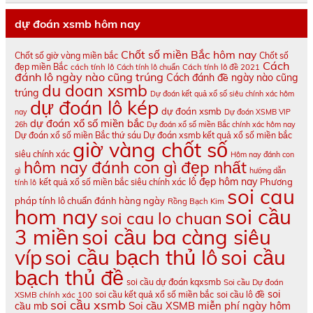
dự đoán xsmb hôm nay
Chốt số miền Bắc hôm nay
Chốt số giờ vàng miền bắc
Chốt số
Cách
đẹp miền Bắc
cách tính lô
Cách tính lô chuẩn
Cách tính lô đề 2021
đánh lô ngày nào cũng trúng
Cách đánh đề ngày nào cũng
du doan xsmb
trúng
Dự đoán kết quả xổ số siêu chính xác hôm
dự đoán lô kép
dự đoán xsmb
nay
Dự đoán XSMB VIP
dự đoán xổ số miền bắc
26h
Dự đoán xổ số miền Bắc chính xác hôm nay
Dự đoán xổ số miền Bắc thứ sáu Dự đoán xsmb kết quả xổ số miền bắc
giờ vàng chốt số
siêu chính xác
Hôm nay đánh con
hôm nay đánh con gì đẹp nhất
gì
hướng dẫn
lô đẹp hôm nay
Phương
kết quả xổ số miền bắc siêu chính xác
tính lô
soi cau
pháp tính lô chuẩn đánh hàng ngày
Rồng Bạch Kim
hom nay
soi cầu
soi cau lo chuan
3 miền
soi cầu ba càng siêu
víp
soi cầu bạch thủ lô
soi cầu
bạch thủ đề
soi cầu dự đoán kqxsmb
Soi cầu Dự đoán
soi
soi cầu kết quả xổ số miền bắc
soi cầu lô đề
XSMB chính xác 100
soi cầu xsmb
Soi cầu XSMB miễn phí ngày hôm
cầu mb