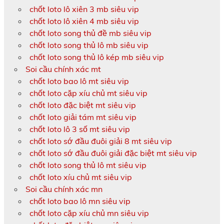
chốt loto lô xiên 3 mb siêu vip
chốt loto lô xiên 4 mb siêu vip
chốt loto song thủ đề mb siêu vip
chốt loto song thủ lô mb siêu vip
chốt loto song thủ lô kép mb siêu vip
Soi cầu chính xác mt
chốt loto bao lô mt siêu vip
chốt loto cặp xíu chủ mt siêu vip
chốt loto đặc biệt mt siêu vip
chốt loto giải tám mt siêu vip
chốt loto lô 3 số mt siêu vip
chốt loto sớ đầu đuôi giải 8 mt siêu vip
chốt loto sớ đầu đuôi giải đặc biệt mt siêu vip
chốt loto song thủ lô mt siêu vip
chốt loto xíu chủ mt siêu vip
Soi cầu chính xác mn
chốt loto bao lô mn siêu vip
chốt loto cặp xíu chủ mn siêu vip