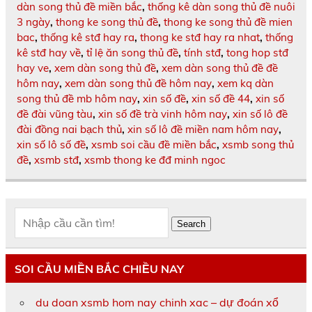
dàn song thủ đề miền bắc
,
thống kê dàn song thủ đề nuôi
3 ngày
,
thong ke song thủ đề
,
thong ke song thủ đề mien
bac
,
thống kê stđ hay ra
,
thong ke stđ hay ra nhat
,
thống
kê stđ hay về
,
tỉ lệ ăn song thủ đề
,
tính stđ
,
tong hop stđ
hay ve
,
xem dàn song thủ đề
,
xem dàn song thủ đề đề
hôm nay
,
xem dàn song thủ đề hôm nay
,
xem kq dàn
song thủ đề mb hôm nay
,
xin số đề
,
xin số đề 44
,
xin số
đề đài vũng tàu
,
xin số đề trà vinh hôm nay
,
xin số lô đề
đài đồng nai bạch thủ
,
xin số lô đề miền nam hôm nay
,
xin số lô số đề
,
xsmb soi cầu đề miền bắc
,
xsmb song thủ
đề
,
xsmb stđ
,
xsmb thong ke đđ minh ngoc
Search
SOI CẦU MIỀN BẮC CHIỀU NAY
du doan xsmb hom nay chinh xac – dự đoán xổ