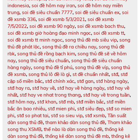
indonesia
,
soi đề hôm nay iran
,
soi đề hôm nay miền
trung
,
soi đề siêu chuẩn 7777
,
soi đề siêu chuẩn ex
,
soi
đề xsmb 336
,
soi đề xsmb 5/3/2021
,
soi đề xsmb
7/5/2022
,
soi đề xsmb 90 ngày
,
soi đề xsmb bach thu
,
soi đề xsmb giờ hoàng đạo minh ngọc
,
soi đề xsmb tt
,
soi đề xsmb tt minh ngoc
,
song thủ đề mb siêu vip
,
song
thủ đề phát lộc
,
song thủ đề ra chiều nay
,
song thủ đề
rbk
,
song thủ đề rồng bạch kim
,
song thủ đề sẽ về hôm
nay
,
song thủ đề siêu chuẩn
,
song thủ đề siêu chuẩn
hàng ngày
,
song thủ đề tỉ phú
,
song thủ đề víp
,
song thủ
đề xsmb
,
song thủ lô đề là gì
,
st đề chuẩn nhất
,
stđ
,
stđ
cặp số miền bắc
,
stđ chính xác
,
stđ gan
,
stđ hàng ngày
,
stđ hay ra
,
stđ hay về
,
stđ hay về hàng ngày
,
stđ hay về
nhất
,
stđ hay ve nhat trong thang
,
stđ hay về trong tuần
,
stđ hôm nay
,
stđ khan
,
stđ mb
,
stđ miền bắc
,
stđ miền
bắc ăn bao nhiêu
,
stđ mien phi
,
stđ siêu đẹp
,
stđ so mien
phi
,
stđ so phat tai
,
stđ so sieu vip
,
stđ xsmb
,
Tần suất
dàn song thủ đề
,
tham khảo dàn song thủ đề
,
Tham khảo
song thu XSMB
,
thế nào là dàn song thủ đề
,
thống kê
dàn song thủ đề
,
thống kê dàn song thủ đề mb
,
thống kê