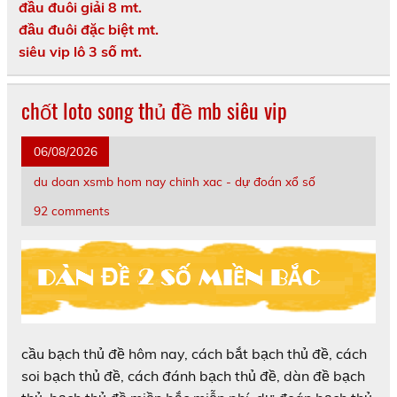
đầu đuôi giải 8 mt.
đầu đuôi đặc biệt mt.
siêu vip lô 3 số mt.
chốt loto song thủ đề mb siêu vip
06/08/2026
du doan xsmb hom nay chinh xac - dự đoán xổ số
92 comments
cầu bạch thủ đề hôm nay, cách bắt bạch thủ đề, cách
soi bạch thủ đề, cách đánh bạch thủ đề, dàn đề bạch