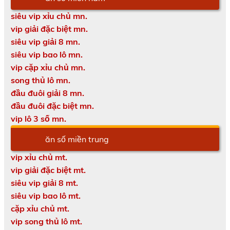
siêu vip xỉu chủ mn.
vip giải đặc biệt mn.
siêu vip giải 8 mn.
siêu vip bao lô mn.
vip cặp xỉu chủ mn.
song thủ lô mn.
đầu đuôi giải 8 mn.
đầu đuôi đặc biệt mn.
vip lô 3 số mn.
ăn số miền trung
vip xỉu chủ mt.
vip giải đặc biệt mt.
siêu vip giải 8 mt.
siêu vip bao lô mt.
cặp xỉu chủ mt.
vip song thủ lô mt.