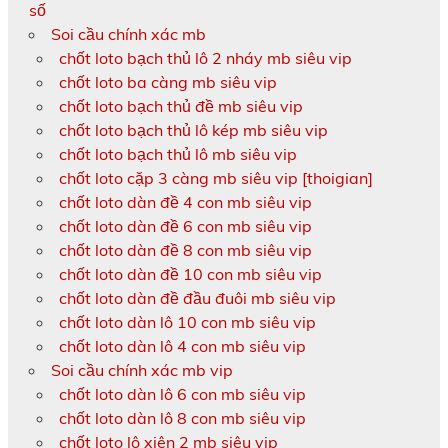
số
Soi cầu chính xác mb
chốt loto bạch thủ lô 2 nháy mb siêu vip
chốt loto ba càng mb siêu vip
chốt loto bạch thủ đề mb siêu vip
chốt loto bạch thủ lô kép mb siêu vip
chốt loto bạch thủ lô mb siêu vip
chốt loto cặp 3 càng mb siêu vip [thoigian]
chốt loto dàn đề 4 con mb siêu vip
chốt loto dàn đề 6 con mb siêu vip
chốt loto dàn đề 8 con mb siêu vip
chốt loto dàn đề 10 con mb siêu vip
chốt loto dàn đề đầu đuôi mb siêu vip
chốt loto dàn lô 10 con mb siêu vip
chốt loto dàn lô 4 con mb siêu vip
Soi cầu chính xác mb vip
chốt loto dàn lô 6 con mb siêu vip
chốt loto dàn lô 8 con mb siêu vip
chốt loto lô xiên 2 mb siêu vip