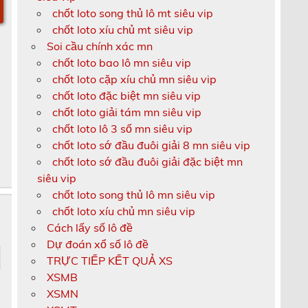
chốt loto song thủ lô mt siêu vip
chốt loto xíu chủ mt siêu vip
Soi cầu chính xác mn
chốt loto bao lô mn siêu vip
chốt loto cặp xíu chủ mn siêu vip
chốt loto đặc biệt mn siêu vip
chốt loto giải tám mn siêu vip
chốt loto lô 3 số mn siêu vip
chốt loto sớ đầu đuôi giải 8 mn siêu vip
chốt loto sớ đầu đuôi giải đặc biệt mn
siêu vip
chốt loto song thủ lô mn siêu vip
chốt loto xíu chủ mn siêu vip
Cách lấy số lô đề
Dự đoán xổ số lô đề
TRỰC TIẾP KẾT QUẢ XS
XSMB
XSMN