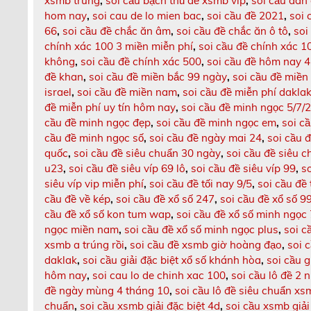
xsmb trung
,
soi cầu bạch thủ đề xsmb víp
,
soi cầu dàn
hom nay
,
soi cau de lo mien bac
,
soi cầu đề 2021
,
soi 
66
,
soi cầu đề chắc ăn âm
,
soi cầu đề chắc ăn ô tô
,
soi
chính xác 100 3 miền miễn phí
,
soi cầu đề chính xác 1
không
,
soi cầu đề chính xác 500
,
soi cầu đề hôm nay 4
đề khan
,
soi cầu đề miền bắc 99 ngày
,
soi cầu đề miền
israel
,
soi cầu đề miền nam
,
soi cầu đề miễn phí dakla
đề miễn phí uy tín hôm nay
,
soi cầu đề minh ngọc 5/7/
cầu đề minh ngọc đẹp
,
soi cầu đề minh ngọc em
,
soi c
cầu đề minh ngọc số
,
soi cầu đề ngày mai 24
,
soi cầu 
quốc
,
soi cầu đề siêu chuẩn 30 ngày
,
soi cầu đề siêu 
u23
,
soi cầu đề siêu víp 69 lô
,
soi cầu đề siêu víp 99
,
s
siêu víp vip miễn phí
,
soi cầu đề tối nay 9/5
,
soi cầu đề 
cầu đề về kép
,
soi cầu đề xổ số 247
,
soi cầu đề xổ số 9
cầu đề xổ số kon tum wap
,
soi cầu đề xổ số minh ngọc 
ngọc miền nam
,
soi cầu đề xổ số minh ngọc plus
,
soi c
xsmb a trúng rồi
,
soi cầu đề xsmb giờ hoàng đạo
,
soi 
daklak
,
soi cầu giải đặc biệt xổ số khánh hòa
,
soi cầu g
hôm nay
,
soi cau lo de chinh xac 100
,
soi cầu lô đề 2 
đề ngày mùng 4 tháng 10
,
soi cầu lô đề siêu chuẩn xs
chuẩn
,
soi cầu xsmb giải đặc biệt 4d
,
soi cầu xsmb giải