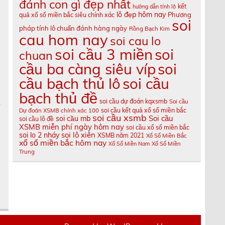
đánh con gì đẹp nhất
kết
hướng dẫn tính lô
lô đẹp hôm nay
Phương
quả xổ số miền bắc siêu chính xác
soi
pháp tính lô chuẩn đánh hàng ngày
Rồng Bạch Kim
cau hom nay
soi cau lo
soi cầu 3 miền
soi
chuan
cầu ba càng siêu víp
soi
cầu bạch thủ lô
soi cầu
bạch thủ đề
soi cầu dự đoán kqxsmb
Soi cầu
đ
soi cầu kết quả xổ số miền bắc
Dự đoán XSMB chính xác 100
soi cầu xsmb
Soi cầu
soi cầu mb
soi cầu lô đề
XSMB miễn phí ngày hôm nay
soi cầu xổ số miền bắc
soi lô xiên
soi lo 2 nháy
XSMB năm 2021
Xổ Số Miền Bắc
xổ số miền bắc hôm nay
Xổ Số Miền Nam
Xổ Số Miền
Trung