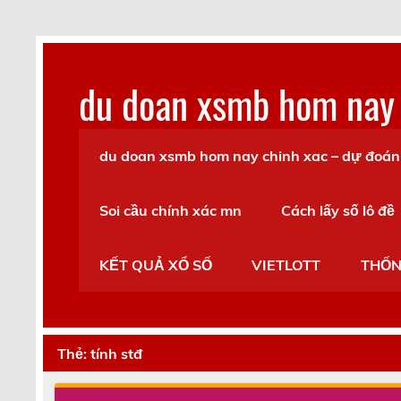
Skip
to
content
du doan xsmb hom nay 
du doan xsmb hom nay chinh xac – dự đoán xổ 
du doan xsmb hom nay chinh xac – dự đoán
Soi cầu chính xác mn
Cách lấy số lô đề
KẾT QUẢ XỔ SỐ
VIETLOTT
THỐN
Thẻ:
tính stđ