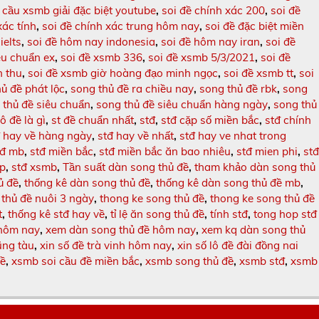
 cầu xsmb giải đặc biệt youtube
,
soi đề chính xác 200
,
soi đề
xác tính
,
soi đề chính xác trung hôm nay
,
soi đề đặc biệt miền
ielts
,
soi đề hôm nay indonesia
,
soi đề hôm nay iran
,
soi đề
êu chuẩn ex
,
soi đề xsmb 336
,
soi đề xsmb 5/3/2021
,
soi đề
h thu
,
soi đề xsmb giờ hoàng đạo minh ngọc
,
soi đề xsmb tt
,
soi
ủ đề phát lộc
,
song thủ đề ra chiều nay
,
song thủ đề rbk
,
song
 thủ đề siêu chuẩn
,
song thủ đề siêu chuẩn hàng ngày
,
song thủ
ô đề là gì
,
st đề chuẩn nhất
,
stđ
,
stđ cặp số miền bắc
,
stđ chính
đ hay về hàng ngày
,
stđ hay về nhất
,
stđ hay ve nhat trong
tđ mb
,
stđ miền bắc
,
stđ miền bắc ăn bao nhiêu
,
stđ mien phi
,
st
ip
,
stđ xsmb
,
Tần suất dàn song thủ đề
,
tham khảo dàn song thủ
ủ đề
,
thống kê dàn song thủ đề
,
thống kê dàn song thủ đề mb
,
 thủ đề nuôi 3 ngày
,
thong ke song thủ đề
,
thong ke song thủ đề
t
,
thống kê stđ hay về
,
tỉ lệ ăn song thủ đề
,
tính stđ
,
tong hop stđ
 hôm nay
,
xem dàn song thủ đề hôm nay
,
xem kq dàn song thủ
ũng tàu
,
xin số đề trà vinh hôm nay
,
xin số lô đề đài đồng nai
đề
,
xsmb soi cầu đề miền bắc
,
xsmb song thủ đề
,
xsmb stđ
,
xsmb