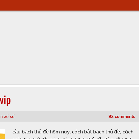
vip
n xổ số
92 comments
cầu bạch thủ đề hôm nay, cách bắt bạch thủ đề, cách