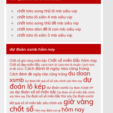
chốt loto song thủ lô mb siêu vip
chốt loto lô xiên 4 mb siêu vip
chốt loto song thủ đề mb siêu vip
chốt loto dàn đề 8 con mb siêu vip
u
chốt loto lô xiên 3 mb siêu vip
dự đoán xsmb hôm nay
Chốt số miền Bắc hôm nay
Chốt số giờ vàng miền bắc
Chốt số đẹp miền Bắc
cách tính lô
Cách tính lô chuẩn
Cách tính
i
Cách đánh lô ngày nào cũng trúng
lô đề 2021
du doan
Cách đánh đề ngày nào cũng trúng
dự
xsmb
Dự đoán kết quả xổ số siêu chính xác hôm nay
đoán lô kép
dự đoán xsmb
Dự đoán XSMB VIP
dự đoán xổ số miền bắc
26h
Dự đoán xổ số miền Bắc chính
Dự đoán xổ số miền Bắc thứ sáu Dự đoán xsmb
xác hôm nay
giờ vàng
ô
kết quả xổ số miền bắc siêu chính xác
chốt số
hôm nay
Hôm nay đánh con gì