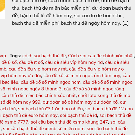
soi bạch thủ đề, cách đánh bạch thủ đề, dàn đề bạch
thủ, bạch thủ đề miền bắc miễn phí, dự đoán bạch thủ
đề, bạch thủ lô đề hôm nay, soi cau lo de bach thu,
bạch thủ đề miễn phí, bạch thủ đề ngày hôm nay, […]
vip
Tags:
cách soi bạch thủ đề
,
Cách soi cầu đề chính xác nhất
,
 đề 6 số
,
cầu đề ít số
,
cầu đề siêu víp hôm nay 4d
,
cầu đề siêu
 mb
,
cau đề siêu vip hom nay mt
,
cầu đề siêu víp hôm nay o
 víp hôm nay ưu đãi
,
cầu đề xổ số minh ngoc âm hôm nay
,
cầu
 bạc liêu
,
cầu đề xổ số minh ngoc hcm
,
cầu đề xổ số minh ngoc
 số minh ngọc ngày 8 tháng 3
,
cầu đề xổ số minh ngoc rồng
,
cầu thủ đề miền bắc chính xác nhất
,
chốt loto song thủ đề mb
 số đề hôm nay 999
,
dự đoán số đề hôm nay dự đoán xổ
,
dự
bạch thủ
,
soi bạch thủ đề 1 ăn bao nhiêu
,
soi bạch thủ đề 12 con
i bạch thủ đề euro hôm nay
,
soi bạch thủ đề id
,
soi bạch thủ đề
 đề xsmb 7777
,
soi cầu bạch thủ đề xsmb khung 247
,
soi cầu
i
,
soi cầu bạch thủ đề xsmb số miền nam
,
soi cầu bạch thủ đề