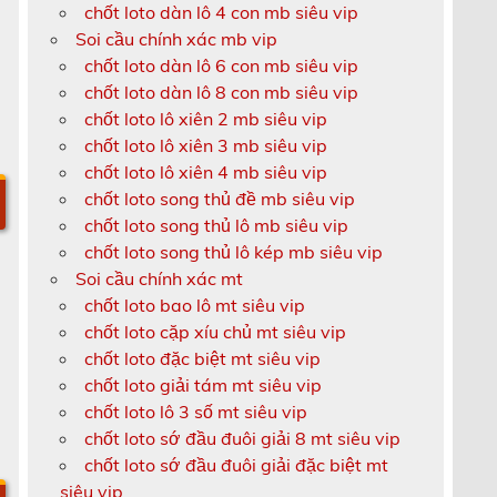
chốt loto dàn lô 4 con mb siêu vip
Soi cầu chính xác mb vip
chốt loto dàn lô 6 con mb siêu vip
chốt loto dàn lô 8 con mb siêu vip
chốt loto lô xiên 2 mb siêu vip
chốt loto lô xiên 3 mb siêu vip
chốt loto lô xiên 4 mb siêu vip
chốt loto song thủ đề mb siêu vip
chốt loto song thủ lô mb siêu vip
chốt loto song thủ lô kép mb siêu vip
Soi cầu chính xác mt
chốt loto bao lô mt siêu vip
chốt loto cặp xíu chủ mt siêu vip
chốt loto đặc biệt mt siêu vip
chốt loto giải tám mt siêu vip
chốt loto lô 3 số mt siêu vip
chốt loto sớ đầu đuôi giải 8 mt siêu vip
chốt loto sớ đầu đuôi giải đặc biệt mt
siêu vip