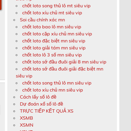
chốt loto song thủ lô mt siêu vip
chốt loto xíu chủ mt siêu vip
Soi cầu chính xác mn
chốt loto bao lô mn siêu vip
chốt loto cặp xíu chủ mn siêu vip
chốt loto đặc biệt mn siêu vip
chốt loto giải tám mn siêu vip
chốt loto lô 3 số mn siêu vip
chốt loto sớ đầu đuôi giải 8 mn siêu vip
chốt loto sớ đầu đuôi giải đặc biệt mn
siêu vip
chốt loto song thủ lô mn siêu vip
chốt loto xíu chủ mn siêu vip
Cách lấy số lô đề
Dự đoán xổ số lô đề
TRỰC TIẾP KẾT QUẢ XS
XSMB
XSMN