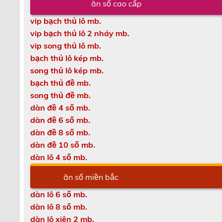
ăn số cao cấp
vip bạch thủ lô mb.
vip bạch thủ lô 2 nháy mb.
vip song thủ lô mb.
bạch thủ lô kép mb.
song thủ lô kép mb.
bạch thủ đề mb.
song thủ đề mb.
dàn đề 4 số mb.
dàn đề 6 số mb.
dàn đề 8 số mb.
dàn đề 10 số mb.
dàn lô 4 số mb.
ăn số miền bắc
dàn lô 6 số mb.
dàn lô 8 số mb.
dàn lô xiên 2 mb.