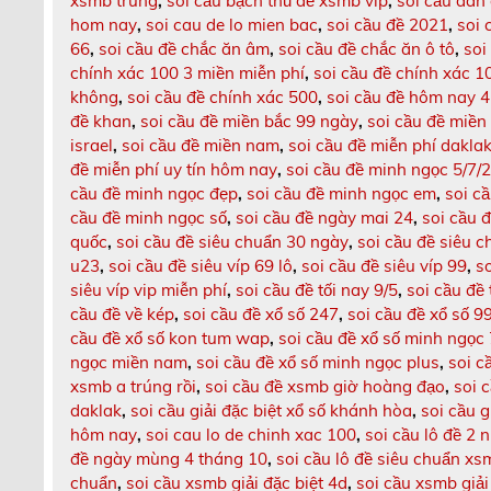
xsmb trung
,
soi cầu bạch thủ đề xsmb víp
,
soi cầu dàn
hom nay
,
soi cau de lo mien bac
,
soi cầu đề 2021
,
soi 
66
,
soi cầu đề chắc ăn âm
,
soi cầu đề chắc ăn ô tô
,
soi
chính xác 100 3 miền miễn phí
,
soi cầu đề chính xác 1
không
,
soi cầu đề chính xác 500
,
soi cầu đề hôm nay 4
đề khan
,
soi cầu đề miền bắc 99 ngày
,
soi cầu đề miền
israel
,
soi cầu đề miền nam
,
soi cầu đề miễn phí dakla
đề miễn phí uy tín hôm nay
,
soi cầu đề minh ngọc 5/7/
cầu đề minh ngọc đẹp
,
soi cầu đề minh ngọc em
,
soi c
cầu đề minh ngọc số
,
soi cầu đề ngày mai 24
,
soi cầu 
quốc
,
soi cầu đề siêu chuẩn 30 ngày
,
soi cầu đề siêu 
u23
,
soi cầu đề siêu víp 69 lô
,
soi cầu đề siêu víp 99
,
s
siêu víp vip miễn phí
,
soi cầu đề tối nay 9/5
,
soi cầu đề 
cầu đề về kép
,
soi cầu đề xổ số 247
,
soi cầu đề xổ số 9
cầu đề xổ số kon tum wap
,
soi cầu đề xổ số minh ngọc 
ngọc miền nam
,
soi cầu đề xổ số minh ngọc plus
,
soi c
xsmb a trúng rồi
,
soi cầu đề xsmb giờ hoàng đạo
,
soi 
daklak
,
soi cầu giải đặc biệt xổ số khánh hòa
,
soi cầu g
hôm nay
,
soi cau lo de chinh xac 100
,
soi cầu lô đề 2 
đề ngày mùng 4 tháng 10
,
soi cầu lô đề siêu chuẩn xs
chuẩn
,
soi cầu xsmb giải đặc biệt 4d
,
soi cầu xsmb giải