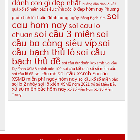
đánh con gì đẹp nhất
kết
hướng dẫn tính lô
lô đẹp hôm nay
Phương
quả xổ số miền bắc siêu chính xác
soi
pháp tính lô chuẩn đánh hàng ngày
Rồng Bạch Kim
cau hom nay
soi cau lo
soi cầu 3 miền
soi
chuan
cầu ba càng siêu víp
soi
cầu bạch thủ lô
soi cầu
bạch thủ đề
soi cầu dự đoán kqxsmb
Soi cầu
đ
soi cầu kết quả xổ số miền bắc
Dự đoán XSMB chính xác 100
soi cầu xsmb
Soi cầu
soi cầu mb
soi cầu lô đề
XSMB miễn phí ngày hôm nay
soi cầu xổ số miền bắc
soi lô xiên
soi lo 2 nháy
XSMB năm 2021
Xổ Số Miền Bắc
xổ số miền bắc hôm nay
Xổ Số Miền Nam
Xổ Số Miền
Trung