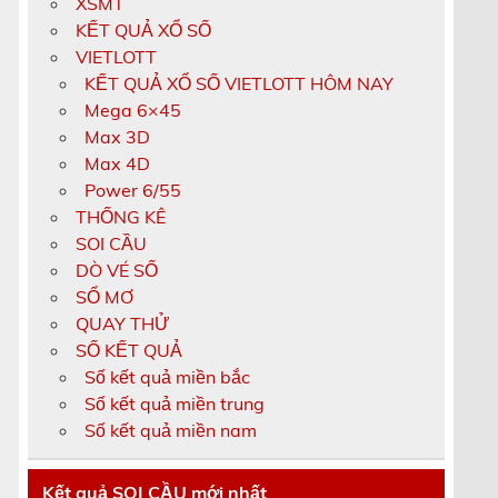
XSMT
KẾT QUẢ XỔ SỐ
VIETLOTT
KẾT QUẢ XỔ SỐ VIETLOTT HÔM NAY
Mega 6×45
Max 3D
Max 4D
Power 6/55
THỐNG KÊ
SOI CẦU
DÒ VÉ SỐ
SỔ MƠ
QUAY THỬ
SỐ KẾT QUẢ
Số kết quả miền bắc
Số kết quả miền trung
Số kết quả miền nam
Kết quả SOI CẦU mới nhất