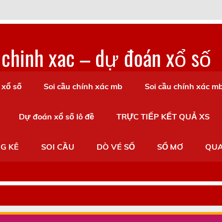
chinh xac – dự đoán xổ số
số
 xổ số
Soi cầu chính xác mb
Soi cầu chính xác mb
Dự đoán xổ số lô đề
TRỰC TIẾP KẾT QUẢ XS
G KÊ
SOI CẦU
DÒ VÉ SỐ
SỔ MƠ
QUA