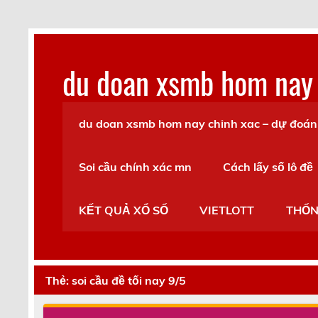
Skip
to
content
du doan xsmb hom nay 
du doan xsmb hom nay chinh xac – dự đoán xổ 
du doan xsmb hom nay chinh xac – dự đoán
Soi cầu chính xác mn
Cách lấy số lô đề
KẾT QUẢ XỔ SỐ
VIETLOTT
THỐN
Thẻ:
soi cầu đề tối nay 9/5