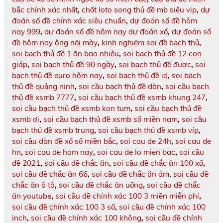
bắc chính xác nhất
,
chốt loto song thủ đề mb siêu vip
,
dự
đoán số đề chính xác siêu chuẩn
,
dự đoán số đề hôm
nay 999
,
dự đoán số đề hôm nay dự đoán xổ
,
dự đoán số
đề hôm nay ông nội mày
,
kinh nghiệm soi đề bạch thủ
,
soi bạch thủ đề 1 ăn bao nhiêu
,
soi bạch thủ đề 12 con
giáp
,
soi bạch thủ đề 90 ngày
,
soi bạch thủ đề được
,
soi
bạch thủ đề euro hôm nay
,
soi bạch thủ đề id
,
soi bạch
thủ đề quảng ninh
,
soi cầu bạch thủ đề dàn
,
soi cầu bạch
thủ đề xsmb 7777
,
soi cầu bạch thủ đề xsmb khung 247
,
soi cầu bạch thủ đề xsmb kon tum
,
soi cầu bạch thủ đề
xsmb ơi
,
soi cầu bạch thủ đề xsmb số miền nam
,
soi cầu
bạch thủ đề xsmb trung
,
soi cầu bạch thủ đề xsmb víp
,
soi cầu dàn đề xổ số miền bắc
,
soi cau de 24h
,
soi cau de
hn
,
soi cau de hom nay
,
soi cau de lo mien bac
,
soi cầu
đề 2021
,
soi cầu đề chắc ăn
,
soi cầu đề chắc ăn 100 xổ
,
soi cầu đề chắc ăn 66
,
soi cầu đề chắc ăn âm
,
soi cầu đề
chắc ăn ô tô
,
soi cầu đề chắc ăn uống
,
soi cầu đề chắc
ăn youtube
,
soi cầu đề chính xác 100 3 miền miễn phí
,
soi cầu đề chính xác 100 3 số
,
soi cầu đề chính xác 100
inch
,
soi cầu đề chính xác 100 không
,
soi cầu đề chính