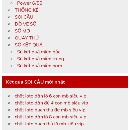
Power 6/55
THỐNG KÊ
SOI CẦU
DÒ VÉ SỐ
SỔ MƠ
QUAY THỬ
SỐ KẾT QUẢ
Số kết quả miền bắc
Số kết quả miền trung
Số kết quả miền nam
Kết quả SOI CẦU mới nhất
chốt loto dàn lô 6 con mb siêu vip
chốt loto dàn đề 4 con mb siêu vip
chốt loto bạch thủ đề mb siêu vip
chốt loto dàn lô 8 con mb siêu vip
chốt loto bạch thủ lô mb siêu vip