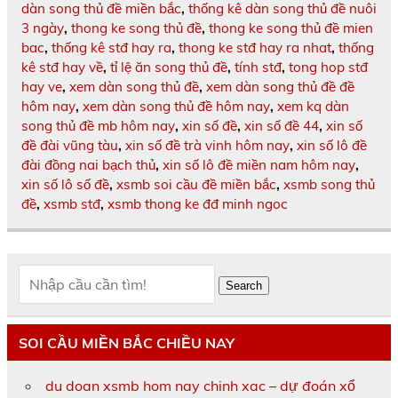
dàn song thủ đề miền bắc
,
thống kê dàn song thủ đề nuôi
3 ngày
,
thong ke song thủ đề
,
thong ke song thủ đề mien
bac
,
thống kê stđ hay ra
,
thong ke stđ hay ra nhat
,
thống
kê stđ hay về
,
tỉ lệ ăn song thủ đề
,
tính stđ
,
tong hop stđ
hay ve
,
xem dàn song thủ đề
,
xem dàn song thủ đề đề
hôm nay
,
xem dàn song thủ đề hôm nay
,
xem kq dàn
song thủ đề mb hôm nay
,
xin số đề
,
xin số đề 44
,
xin số
đề đài vũng tàu
,
xin số đề trà vinh hôm nay
,
xin số lô đề
đài đồng nai bạch thủ
,
xin số lô đề miền nam hôm nay
,
xin số lô số đề
,
xsmb soi cầu đề miền bắc
,
xsmb song thủ
đề
,
xsmb stđ
,
xsmb thong ke đđ minh ngoc
Search
SOI CẦU MIỀN BẮC CHIỀU NAY
du doan xsmb hom nay chinh xac – dự đoán xổ