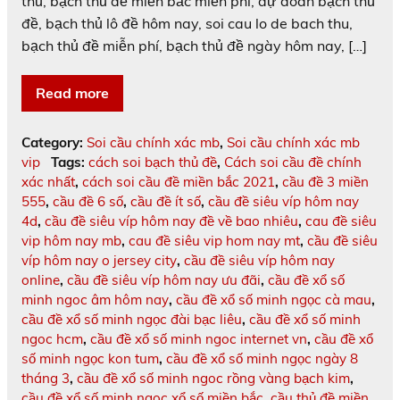
thủ, bạch thủ đề miền bắc miễn phí, dự đoán bạch thủ
đề, bạch thủ lô đề hôm nay, soi cau lo de bach thu,
bạch thủ đề miễn phí, bạch thủ đề ngày hôm nay, […]
Read more
Category:
Soi cầu chính xác mb
,
Soi cầu chính xác mb
vip
Tags:
cách soi bạch thủ đề
,
Cách soi cầu đề chính
xác nhất
,
cách soi cầu đề miền bắc 2021
,
cầu đề 3 miền
555
,
cầu đề 6 số
,
cầu đề ít số
,
cầu đề siêu víp hôm nay
4d
,
cầu đề siêu víp hôm nay đề về bao nhiêu
,
cau đề siêu
vip hôm nay mb
,
cau đề siêu vip hom nay mt
,
cầu đề siêu
víp hôm nay o jersey city
,
cầu đề siêu víp hôm nay
online
,
cầu đề siêu víp hôm nay ưu đãi
,
cầu đề xổ số
minh ngoc âm hôm nay
,
cầu đề xổ số minh ngọc cà mau
,
cầu đề xổ số minh ngọc đài bạc liêu
,
cầu đề xổ số minh
ngoc hcm
,
cầu đề xổ số minh ngoc internet vn
,
cầu đề xổ
số minh ngọc kon tum
,
cầu đề xổ số minh ngọc ngày 8
tháng 3
,
cầu đề xổ số minh ngoc rồng vàng bạch kim
,
cầu đề xổ số minh ngoc xổ số miền bắc
,
cầu thủ đề miền