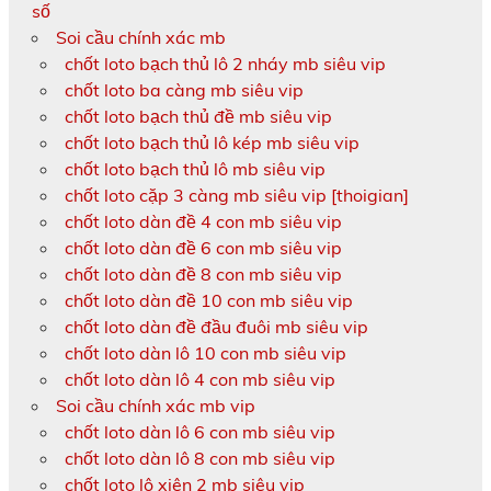
số
Soi cầu chính xác mb
chốt loto bạch thủ lô 2 nháy mb siêu vip
chốt loto ba càng mb siêu vip
chốt loto bạch thủ đề mb siêu vip
chốt loto bạch thủ lô kép mb siêu vip
chốt loto bạch thủ lô mb siêu vip
chốt loto cặp 3 càng mb siêu vip [thoigian]
chốt loto dàn đề 4 con mb siêu vip
chốt loto dàn đề 6 con mb siêu vip
chốt loto dàn đề 8 con mb siêu vip
chốt loto dàn đề 10 con mb siêu vip
chốt loto dàn đề đầu đuôi mb siêu vip
chốt loto dàn lô 10 con mb siêu vip
chốt loto dàn lô 4 con mb siêu vip
Soi cầu chính xác mb vip
chốt loto dàn lô 6 con mb siêu vip
chốt loto dàn lô 8 con mb siêu vip
chốt loto lô xiên 2 mb siêu vip