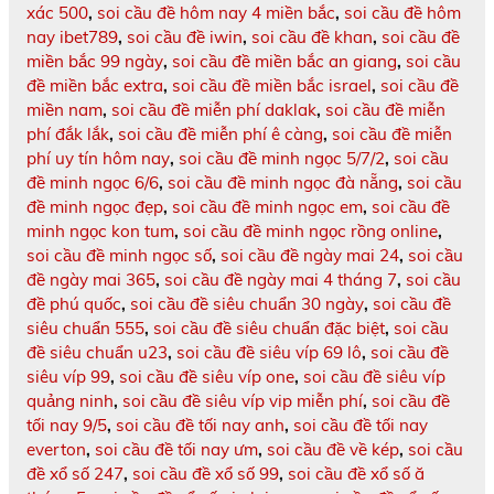
xác 500
,
soi cầu đề hôm nay 4 miền bắc
,
soi cầu đề hôm
nay ibet789
,
soi cầu đề iwin
,
soi cầu đề khan
,
soi cầu đề
miền bắc 99 ngày
,
soi cầu đề miền bắc an giang
,
soi cầu
đề miền bắc extra
,
soi cầu đề miền bắc israel
,
soi cầu đề
miền nam
,
soi cầu đề miễn phí daklak
,
soi cầu đề miễn
phí đắk lắk
,
soi cầu đề miễn phí ê càng
,
soi cầu đề miễn
phí uy tín hôm nay
,
soi cầu đề minh ngọc 5/7/2
,
soi cầu
đề minh ngọc 6/6
,
soi cầu đề minh ngọc đà nẵng
,
soi cầu
đề minh ngọc đẹp
,
soi cầu đề minh ngọc em
,
soi cầu đề
minh ngọc kon tum
,
soi cầu đề minh ngọc rồng online
,
soi cầu đề minh ngọc số
,
soi cầu đề ngày mai 24
,
soi cầu
đề ngày mai 365
,
soi cầu đề ngày mai 4 tháng 7
,
soi cầu
đề phú quốc
,
soi cầu đề siêu chuẩn 30 ngày
,
soi cầu đề
siêu chuẩn 555
,
soi cầu đề siêu chuẩn đặc biệt
,
soi cầu
đề siêu chuẩn u23
,
soi cầu đề siêu víp 69 lô
,
soi cầu đề
siêu víp 99
,
soi cầu đề siêu víp one
,
soi cầu đề siêu víp
quảng ninh
,
soi cầu đề siêu víp vip miễn phí
,
soi cầu đề
tối nay 9/5
,
soi cầu đề tối nay anh
,
soi cầu đề tối nay
everton
,
soi cầu đề tối nay ưm
,
soi cầu đề về kép
,
soi cầu
đề xổ số 247
,
soi cầu đề xổ số 99
,
soi cầu đề xổ số ă