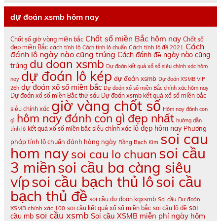
dự đoán xsmb hôm nay
Chốt số miền Bắc hôm nay
Chốt số giờ vàng miền bắc
Chốt số
Cách
đẹp miền Bắc
cách tính lô
Cách tính lô chuẩn
Cách tính lô đề 2021
đánh lô ngày nào cũng trúng
Cách đánh đề ngày nào cũng
du doan xsmb
trúng
Dự đoán kết quả xổ số siêu chính xác hôm
dự đoán lô kép
dự đoán xsmb
nay
Dự đoán XSMB VIP
dự đoán xổ số miền bắc
26h
Dự đoán xổ số miền Bắc chính xác hôm nay
Dự đoán xổ số miền Bắc thứ sáu Dự đoán xsmb kết quả xổ số miền bắc
giờ vàng chốt số
siêu chính xác
Hôm nay đánh con
hôm nay đánh con gì đẹp nhất
gì
hướng dẫn
lô đẹp hôm nay
Phương
kết quả xổ số miền bắc siêu chính xác
tính lô
soi cau
pháp tính lô chuẩn đánh hàng ngày
Rồng Bạch Kim
hom nay
soi cầu
soi cau lo chuan
3 miền
soi cầu ba càng siêu
víp
soi cầu bạch thủ lô
soi cầu
bạch thủ đề
soi cầu dự đoán kqxsmb
Soi cầu Dự đoán
soi
soi cầu kết quả xổ số miền bắc
soi cầu lô đề
XSMB chính xác 100
soi cầu xsmb
Soi cầu XSMB miễn phí ngày hôm
cầu mb