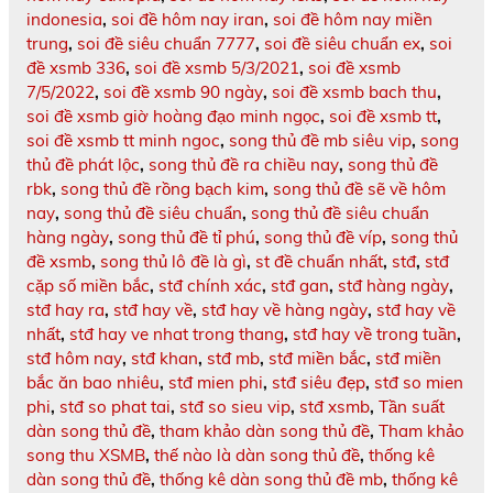
indonesia
,
soi đề hôm nay iran
,
soi đề hôm nay miền
trung
,
soi đề siêu chuẩn 7777
,
soi đề siêu chuẩn ex
,
soi
đề xsmb 336
,
soi đề xsmb 5/3/2021
,
soi đề xsmb
7/5/2022
,
soi đề xsmb 90 ngày
,
soi đề xsmb bach thu
,
soi đề xsmb giờ hoàng đạo minh ngọc
,
soi đề xsmb tt
,
soi đề xsmb tt minh ngoc
,
song thủ đề mb siêu vip
,
song
thủ đề phát lộc
,
song thủ đề ra chiều nay
,
song thủ đề
rbk
,
song thủ đề rồng bạch kim
,
song thủ đề sẽ về hôm
nay
,
song thủ đề siêu chuẩn
,
song thủ đề siêu chuẩn
hàng ngày
,
song thủ đề tỉ phú
,
song thủ đề víp
,
song thủ
đề xsmb
,
song thủ lô đề là gì
,
st đề chuẩn nhất
,
stđ
,
stđ
cặp số miền bắc
,
stđ chính xác
,
stđ gan
,
stđ hàng ngày
,
stđ hay ra
,
stđ hay về
,
stđ hay về hàng ngày
,
stđ hay về
nhất
,
stđ hay ve nhat trong thang
,
stđ hay về trong tuần
,
stđ hôm nay
,
stđ khan
,
stđ mb
,
stđ miền bắc
,
stđ miền
bắc ăn bao nhiêu
,
stđ mien phi
,
stđ siêu đẹp
,
stđ so mien
phi
,
stđ so phat tai
,
stđ so sieu vip
,
stđ xsmb
,
Tần suất
dàn song thủ đề
,
tham khảo dàn song thủ đề
,
Tham khảo
song thu XSMB
,
thế nào là dàn song thủ đề
,
thống kê
dàn song thủ đề
,
thống kê dàn song thủ đề mb
,
thống kê