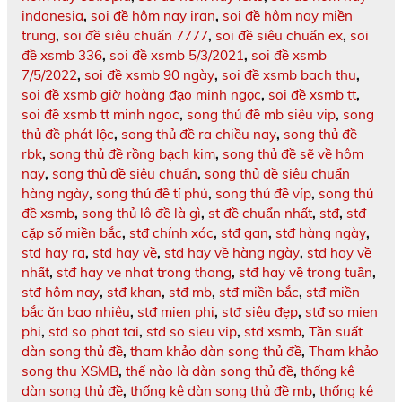
indonesia
,
soi đề hôm nay iran
,
soi đề hôm nay miền
trung
,
soi đề siêu chuẩn 7777
,
soi đề siêu chuẩn ex
,
soi
đề xsmb 336
,
soi đề xsmb 5/3/2021
,
soi đề xsmb
7/5/2022
,
soi đề xsmb 90 ngày
,
soi đề xsmb bach thu
,
soi đề xsmb giờ hoàng đạo minh ngọc
,
soi đề xsmb tt
,
soi đề xsmb tt minh ngoc
,
song thủ đề mb siêu vip
,
song
thủ đề phát lộc
,
song thủ đề ra chiều nay
,
song thủ đề
rbk
,
song thủ đề rồng bạch kim
,
song thủ đề sẽ về hôm
nay
,
song thủ đề siêu chuẩn
,
song thủ đề siêu chuẩn
hàng ngày
,
song thủ đề tỉ phú
,
song thủ đề víp
,
song thủ
đề xsmb
,
song thủ lô đề là gì
,
st đề chuẩn nhất
,
stđ
,
stđ
cặp số miền bắc
,
stđ chính xác
,
stđ gan
,
stđ hàng ngày
,
stđ hay ra
,
stđ hay về
,
stđ hay về hàng ngày
,
stđ hay về
nhất
,
stđ hay ve nhat trong thang
,
stđ hay về trong tuần
,
stđ hôm nay
,
stđ khan
,
stđ mb
,
stđ miền bắc
,
stđ miền
bắc ăn bao nhiêu
,
stđ mien phi
,
stđ siêu đẹp
,
stđ so mien
phi
,
stđ so phat tai
,
stđ so sieu vip
,
stđ xsmb
,
Tần suất
dàn song thủ đề
,
tham khảo dàn song thủ đề
,
Tham khảo
song thu XSMB
,
thế nào là dàn song thủ đề
,
thống kê
dàn song thủ đề
,
thống kê dàn song thủ đề mb
,
thống kê