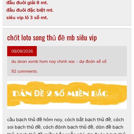
đầu đuôi giải 8 mt.
đầu đuôi đặc biệt mt.
siêu vip lô 3 số mt.
chốt loto song thủ đề mb siêu vip
08/08/2026
du doan xsmb hom nay chinh xac - dự đoán xổ số
92 comments
cầu bạch thủ đề hôm nay, cách bắt bạch thủ đề, cách
soi bạch thủ đề, cách đánh bạch thủ đề, dàn đề bạch