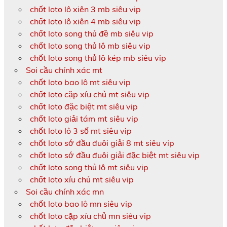
chốt loto lô xiên 3 mb siêu vip
chốt loto lô xiên 4 mb siêu vip
chốt loto song thủ đề mb siêu vip
chốt loto song thủ lô mb siêu vip
chốt loto song thủ lô kép mb siêu vip
Soi cầu chính xác mt
chốt loto bao lô mt siêu vip
chốt loto cặp xíu chủ mt siêu vip
chốt loto đặc biệt mt siêu vip
chốt loto giải tám mt siêu vip
chốt loto lô 3 số mt siêu vip
chốt loto sớ đầu đuôi giải 8 mt siêu vip
chốt loto sớ đầu đuôi giải đặc biệt mt siêu vip
chốt loto song thủ lô mt siêu vip
chốt loto xíu chủ mt siêu vip
Soi cầu chính xác mn
chốt loto bao lô mn siêu vip
chốt loto cặp xíu chủ mn siêu vip