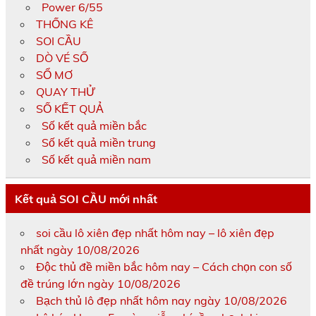
Power 6/55
THỐNG KÊ
SOI CẦU
DÒ VÉ SỐ
SỔ MƠ
QUAY THỬ
SỐ KẾT QUẢ
Số kết quả miền bắc
Số kết quả miền trung
Số kết quả miền nam
Kết quả SOI CẦU mới nhất
soi cầu lô xiên đẹp nhất hôm nay – lô xiên đẹp
nhất ngày 10/08/2026
Độc thủ đề miền bắc hôm nay – Cách chọn con số
đề trúng lớn ngày 10/08/2026
Bạch thủ lô đẹp nhất hôm nay ngày 10/08/2026