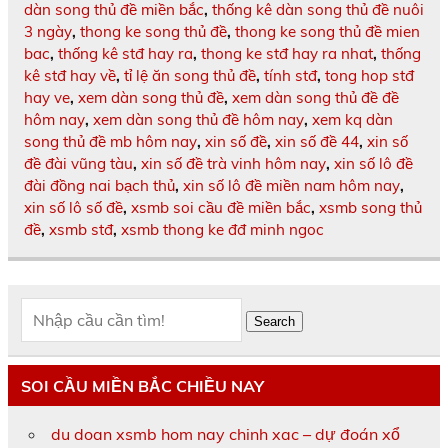
dàn song thủ đề miền bắc
,
thống kê dàn song thủ đề nuôi
3 ngày
,
thong ke song thủ đề
,
thong ke song thủ đề mien
bac
,
thống kê stđ hay ra
,
thong ke stđ hay ra nhat
,
thống
kê stđ hay về
,
tỉ lệ ăn song thủ đề
,
tính stđ
,
tong hop stđ
hay ve
,
xem dàn song thủ đề
,
xem dàn song thủ đề đề
hôm nay
,
xem dàn song thủ đề hôm nay
,
xem kq dàn
song thủ đề mb hôm nay
,
xin số đề
,
xin số đề 44
,
xin số
đề đài vũng tàu
,
xin số đề trà vinh hôm nay
,
xin số lô đề
đài đồng nai bạch thủ
,
xin số lô đề miền nam hôm nay
,
xin số lô số đề
,
xsmb soi cầu đề miền bắc
,
xsmb song thủ
đề
,
xsmb stđ
,
xsmb thong ke đđ minh ngoc
Search
SOI CẦU MIỀN BẮC CHIỀU NAY
du doan xsmb hom nay chinh xac – dự đoán xổ