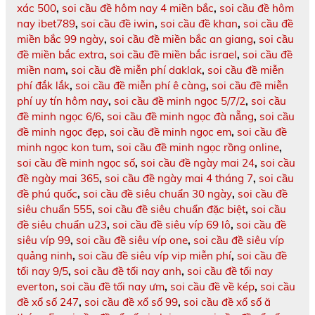
xác 500
,
soi cầu đề hôm nay 4 miền bắc
,
soi cầu đề hôm
nay ibet789
,
soi cầu đề iwin
,
soi cầu đề khan
,
soi cầu đề
miền bắc 99 ngày
,
soi cầu đề miền bắc an giang
,
soi cầu
đề miền bắc extra
,
soi cầu đề miền bắc israel
,
soi cầu đề
miền nam
,
soi cầu đề miễn phí daklak
,
soi cầu đề miễn
phí đắk lắk
,
soi cầu đề miễn phí ê càng
,
soi cầu đề miễn
phí uy tín hôm nay
,
soi cầu đề minh ngọc 5/7/2
,
soi cầu
đề minh ngọc 6/6
,
soi cầu đề minh ngọc đà nẵng
,
soi cầu
đề minh ngọc đẹp
,
soi cầu đề minh ngọc em
,
soi cầu đề
minh ngọc kon tum
,
soi cầu đề minh ngọc rồng online
,
soi cầu đề minh ngọc số
,
soi cầu đề ngày mai 24
,
soi cầu
đề ngày mai 365
,
soi cầu đề ngày mai 4 tháng 7
,
soi cầu
đề phú quốc
,
soi cầu đề siêu chuẩn 30 ngày
,
soi cầu đề
siêu chuẩn 555
,
soi cầu đề siêu chuẩn đặc biệt
,
soi cầu
đề siêu chuẩn u23
,
soi cầu đề siêu víp 69 lô
,
soi cầu đề
siêu víp 99
,
soi cầu đề siêu víp one
,
soi cầu đề siêu víp
quảng ninh
,
soi cầu đề siêu víp vip miễn phí
,
soi cầu đề
tối nay 9/5
,
soi cầu đề tối nay anh
,
soi cầu đề tối nay
everton
,
soi cầu đề tối nay ưm
,
soi cầu đề về kép
,
soi cầu
đề xổ số 247
,
soi cầu đề xổ số 99
,
soi cầu đề xổ số ă