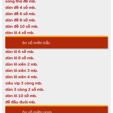
song thủ đề mb.
dàn đề 4 số mb.
dàn đề 6 số mb.
dàn đề 8 số mb.
dàn đề 10 số mb.
dàn lô 4 số mb.
ăn số miền bắc
dàn lô 6 số mb.
dàn lô 8 số mb.
dàn lô xiên 2 mb.
dàn lô xiên 3 mb.
dàn lô xiên 4 mb.
siêu vip 3 càng mb.
dàn 3 càng 2 số mb.
dàn lô 10 số mb.
đề đầu đuôi mb.
ăn số miền nam