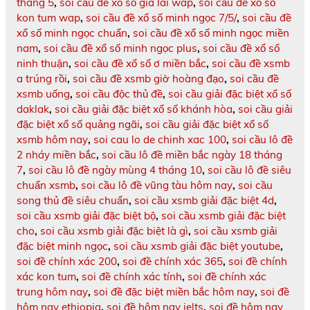
tháng 5
,
soi cầu đề xổ số gia lai wap
,
soi cầu đề xổ số
kon tum wap
,
soi cầu đề xổ số minh ngọc 7/5/
,
soi cầu đề
xổ số minh ngọc chuẩn
,
soi cầu đề xổ số minh ngọc miền
nam
,
soi cầu đề xổ số minh ngọc plus
,
soi cầu đề xổ số
ninh thuận
,
soi cầu đề xổ số ơ miền bắc
,
soi cầu đề xsmb
a trúng rồi
,
soi cầu đề xsmb giờ hoàng đạo
,
soi cầu đề
xsmb uống
,
soi cầu độc thủ đề
,
soi cầu giải đặc biệt xổ số
daklak
,
soi cầu giải đặc biệt xổ số khánh hòa
,
soi cầu giải
đặc biệt xổ số quảng ngãi
,
soi cầu giải đặc biệt xổ số
xsmb hôm nay
,
soi cau lo de chinh xac 100
,
soi cầu lô đề
2 nháy miền bắc
,
soi cầu lô đề miền bắc ngày 18 tháng
7
,
soi cầu lô đề ngày mùng 4 tháng 10
,
soi cầu lô đề siêu
chuẩn xsmb
,
soi cầu lô đề vũng tàu hôm nay
,
soi cầu
song thủ đề siêu chuẩn
,
soi cầu xsmb giải đặc biệt 4d
,
soi cầu xsmb giải đặc biệt bộ
,
soi cầu xsmb giải đặc biệt
cho
,
soi cầu xsmb giải đặc biệt là gì
,
soi cầu xsmb giải
đặc biệt minh ngọc
,
soi cầu xsmb giải đặc biệt youtube
,
soi đề chính xác 200
,
soi đề chính xác 365
,
soi đề chính
xác kon tum
,
soi đề chính xác tính
,
soi đề chính xác
trung hôm nay
,
soi đề đặc biệt miền bắc hôm nay
,
soi đề
hôm nay ethiopia
,
soi đề hôm nay ielts
,
soi đề hôm nay