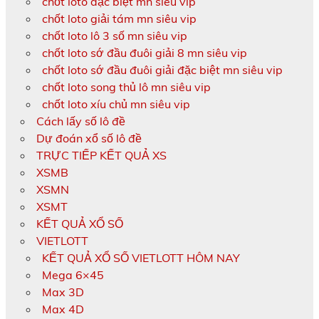
chốt loto đặc biệt mn siêu vip
chốt loto giải tám mn siêu vip
chốt loto lô 3 số mn siêu vip
chốt loto sớ đầu đuôi giải 8 mn siêu vip
chốt loto sớ đầu đuôi giải đặc biệt mn siêu vip
chốt loto song thủ lô mn siêu vip
chốt loto xíu chủ mn siêu vip
Cách lấy số lô đề
Dự đoán xổ số lô đề
TRỰC TIẾP KẾT QUẢ XS
XSMB
XSMN
XSMT
KẾT QUẢ XỔ SỐ
VIETLOTT
KẾT QUẢ XỔ SỐ VIETLOTT HÔM NAY
Mega 6×45
Max 3D
Max 4D