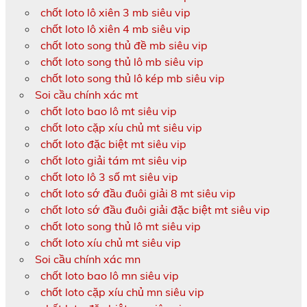
chốt loto lô xiên 3 mb siêu vip
chốt loto lô xiên 4 mb siêu vip
chốt loto song thủ đề mb siêu vip
chốt loto song thủ lô mb siêu vip
chốt loto song thủ lô kép mb siêu vip
Soi cầu chính xác mt
chốt loto bao lô mt siêu vip
chốt loto cặp xíu chủ mt siêu vip
chốt loto đặc biệt mt siêu vip
chốt loto giải tám mt siêu vip
chốt loto lô 3 số mt siêu vip
chốt loto sớ đầu đuôi giải 8 mt siêu vip
chốt loto sớ đầu đuôi giải đặc biệt mt siêu vip
chốt loto song thủ lô mt siêu vip
chốt loto xíu chủ mt siêu vip
Soi cầu chính xác mn
chốt loto bao lô mn siêu vip
chốt loto cặp xíu chủ mn siêu vip