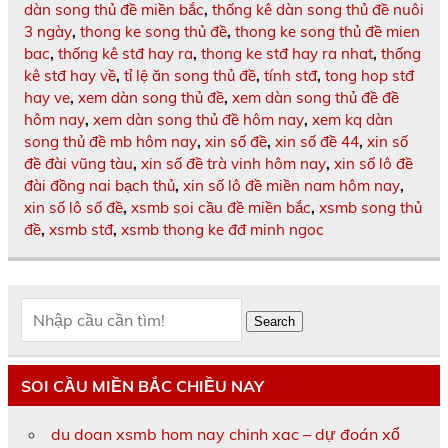
dàn song thủ đề miền bắc
,
thống kê dàn song thủ đề nuôi
3 ngày
,
thong ke song thủ đề
,
thong ke song thủ đề mien
bac
,
thống kê stđ hay ra
,
thong ke stđ hay ra nhat
,
thống
kê stđ hay về
,
tỉ lệ ăn song thủ đề
,
tính stđ
,
tong hop stđ
hay ve
,
xem dàn song thủ đề
,
xem dàn song thủ đề đề
hôm nay
,
xem dàn song thủ đề hôm nay
,
xem kq dàn
song thủ đề mb hôm nay
,
xin số đề
,
xin số đề 44
,
xin số
đề đài vũng tàu
,
xin số đề trà vinh hôm nay
,
xin số lô đề
đài đồng nai bạch thủ
,
xin số lô đề miền nam hôm nay
,
xin số lô số đề
,
xsmb soi cầu đề miền bắc
,
xsmb song thủ
đề
,
xsmb stđ
,
xsmb thong ke đđ minh ngoc
Search
SOI CẦU MIỀN BẮC CHIỀU NAY
du doan xsmb hom nay chinh xac – dự đoán xổ