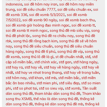
indonesia
,
soi đề hôm nay iran
,
soi đề hôm nay miền
trung
,
soi đề siêu chuẩn 7777
,
soi đề siêu chuẩn ex
,
soi
đề xsmb 336
,
soi đề xsmb 5/3/2021
,
soi đề xsmb
7/5/2022
,
soi đề xsmb 90 ngày
,
soi đề xsmb bach thu
,
soi đề xsmb giờ hoàng đạo minh ngọc
,
soi đề xsmb tt
,
soi đề xsmb tt minh ngoc
,
song thủ đề mb siêu vip
,
song
thủ đề phát lộc
,
song thủ đề ra chiều nay
,
song thủ đề
rbk
,
song thủ đề rồng bạch kim
,
song thủ đề sẽ về hôm
nay
,
song thủ đề siêu chuẩn
,
song thủ đề siêu chuẩn
hàng ngày
,
song thủ đề tỉ phú
,
song thủ đề víp
,
song thủ
đề xsmb
,
song thủ lô đề là gì
,
st đề chuẩn nhất
,
stđ
,
stđ
cặp số miền bắc
,
stđ chính xác
,
stđ gan
,
stđ hàng ngày
,
stđ hay ra
,
stđ hay về
,
stđ hay về hàng ngày
,
stđ hay về
nhất
,
stđ hay ve nhat trong thang
,
stđ hay về trong tuần
,
stđ hôm nay
,
stđ khan
,
stđ mb
,
stđ miền bắc
,
stđ miền
bắc ăn bao nhiêu
,
stđ mien phi
,
stđ siêu đẹp
,
stđ so mien
phi
,
stđ so phat tai
,
stđ so sieu vip
,
stđ xsmb
,
Tần suất
dàn song thủ đề
,
tham khảo dàn song thủ đề
,
Tham khảo
song thu XSMB
,
thế nào là dàn song thủ đề
,
thống kê
dàn song thủ đề
,
thống kê dàn song thủ đề mb
,
thống kê