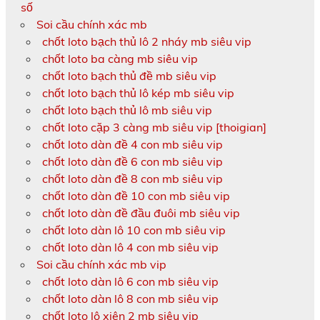
số
Soi cầu chính xác mb
chốt loto bạch thủ lô 2 nháy mb siêu vip
chốt loto ba càng mb siêu vip
chốt loto bạch thủ đề mb siêu vip
chốt loto bạch thủ lô kép mb siêu vip
chốt loto bạch thủ lô mb siêu vip
chốt loto cặp 3 càng mb siêu vip [thoigian]
chốt loto dàn đề 4 con mb siêu vip
chốt loto dàn đề 6 con mb siêu vip
chốt loto dàn đề 8 con mb siêu vip
chốt loto dàn đề 10 con mb siêu vip
chốt loto dàn đề đầu đuôi mb siêu vip
chốt loto dàn lô 10 con mb siêu vip
chốt loto dàn lô 4 con mb siêu vip
Soi cầu chính xác mb vip
chốt loto dàn lô 6 con mb siêu vip
chốt loto dàn lô 8 con mb siêu vip
chốt loto lô xiên 2 mb siêu vip