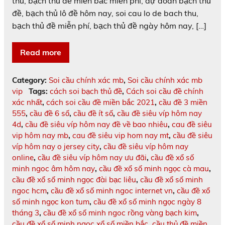
thủ, bạch thủ đề miền bắc miễn phí, dự đoán bạch thủ
đề, bạch thủ lô đề hôm nay, soi cau lo de bach thu,
bạch thủ đề miễn phí, bạch thủ đề ngày hôm nay, […]
Read more
Category:
Soi cầu chính xác mb
,
Soi cầu chính xác mb
vip
Tags:
cách soi bạch thủ đề
,
Cách soi cầu đề chính
xác nhất
,
cách soi cầu đề miền bắc 2021
,
cầu đề 3 miền
555
,
cầu đề 6 số
,
cầu đề ít số
,
cầu đề siêu víp hôm nay
4d
,
cầu đề siêu víp hôm nay đề về bao nhiêu
,
cau đề siêu
vip hôm nay mb
,
cau đề siêu vip hom nay mt
,
cầu đề siêu
víp hôm nay o jersey city
,
cầu đề siêu víp hôm nay
online
,
cầu đề siêu víp hôm nay ưu đãi
,
cầu đề xổ số
minh ngoc âm hôm nay
,
cầu đề xổ số minh ngọc cà mau
,
cầu đề xổ số minh ngọc đài bạc liêu
,
cầu đề xổ số minh
ngoc hcm
,
cầu đề xổ số minh ngoc internet vn
,
cầu đề xổ
số minh ngọc kon tum
,
cầu đề xổ số minh ngọc ngày 8
tháng 3
,
cầu đề xổ số minh ngoc rồng vàng bạch kim
,
cầu đề xổ số minh ngoc xổ số miền bắc
,
cầu thủ đề miền