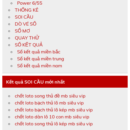
Power 6/55
THỐNG KÊ
SOI CẦU
DÒ VÉ SỐ
SỔ MƠ
QUAY THỬ
SỐ KẾT QUẢ
Số kết quả miền bắc
Số kết quả miền trung
Số kết quả miền nam
Kết quả SOI CẦU mới nhất
chốt loto song thủ đề mb siêu vip
chốt loto bạch thủ lô mb siêu vip
chốt loto bạch thủ lô kép mb siêu vip
chốt loto dàn lô 10 con mb siêu vip
chốt loto song thủ lô kép mb siêu vip