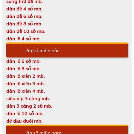
song thủ đề mb.
dàn đề 4 số mb.
dàn đề 6 số mb.
dàn đề 8 số mb.
dàn đề 10 số mb.
dàn lô 4 số mb.
ăn số miền bắc
dàn lô 6 số mb.
dàn lô 8 số mb.
dàn lô xiên 2 mb.
dàn lô xiên 3 mb.
dàn lô xiên 4 mb.
siêu vip 3 càng mb.
dàn 3 càng 2 số mb.
dàn lô 10 số mb.
đề đầu đuôi mb.
ăn số miền nam