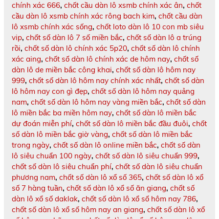
chính xác 666
,
chốt cầu dàn lô xsmb chính xác ân
,
chốt
cầu dàn lô xsmb chính xác rông bach kim
,
chốt cầu dàn
lô xsmb chính xác sống
,
chốt loto dàn lô 10 con mb siêu
vip
,
chốt số dàn lô 7 số miền bắc
,
chốt số dàn lô a trúng
rồi
,
chốt số dàn lô chính xác 5p20
,
chốt số dàn lô chính
xác aing
,
chốt số dàn lô chính xác de hôm nay
,
chốt số
dàn lô de miền bắc công khai
,
chốt số dàn lô hôm nay
999
,
chốt số dàn lô hôm nay chính xác nhất
,
chốt số dàn
lô hôm nay con gì đẹp
,
chốt số dàn lô hôm nay quảng
nam
,
chốt số dàn lô hôm nay vàng miền bắc
,
chốt số dàn
lô miền bắc ba miền hôm nay
,
chốt số dàn lô miền bắc
dự đoán miễn phí
,
chốt số dàn lô miền bắc đầu đuôi
,
chốt
số dàn lô miền bắc giờ vàng
,
chốt số dàn lô miền bắc
trong ngày
,
chốt số dàn lô online miền bắc
,
chốt số dàn
lô siêu chuẩn 100 ngày
,
chốt số dàn lô siêu chuẩn 999
,
chốt số dàn lô siêu chuẩn phí
,
chốt số dàn lô siêu chuẩn
phương nam
,
chốt số dàn lô xổ số 365
,
chốt số dàn lô xổ
số 7 hàng tuần
,
chốt số dàn lô xổ số ăn giang
,
chốt số
dàn lô xổ số daklak
,
chốt số dàn lô xổ số hôm nay 786
,
chốt số dàn lô xổ số hôm nay an giang
,
chốt số dàn lô xổ