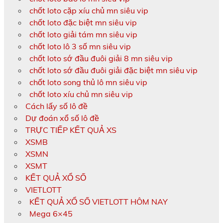
chốt loto cặp xíu chủ mn siêu vip
chốt loto đặc biệt mn siêu vip
chốt loto giải tám mn siêu vip
chốt loto lô 3 số mn siêu vip
chốt loto sớ đầu đuôi giải 8 mn siêu vip
chốt loto sớ đầu đuôi giải đặc biệt mn siêu vip
chốt loto song thủ lô mn siêu vip
chốt loto xíu chủ mn siêu vip
Cách lấy số lô đề
Dự đoán xổ số lô đề
TRỰC TIẾP KẾT QUẢ XS
XSMB
XSMN
XSMT
KẾT QUẢ XỔ SỐ
VIETLOTT
KẾT QUẢ XỔ SỐ VIETLOTT HÔM NAY
Mega 6×45