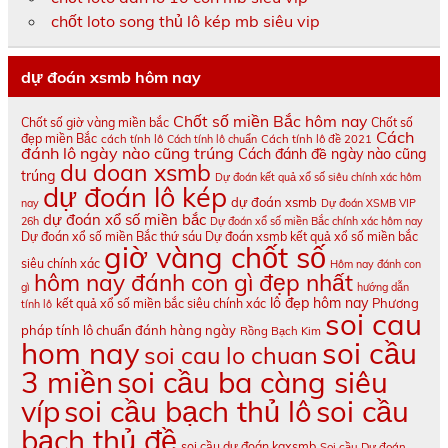
chốt loto song thủ lô kép mb siêu vip
dự đoán xsmb hôm nay
Chốt số miền Bắc hôm nay
Chốt số giờ vàng miền bắc
Chốt số
Cách
đẹp miền Bắc
cách tính lô
Cách tính lô chuẩn
Cách tính lô đề 2021
đánh lô ngày nào cũng trúng
Cách đánh đề ngày nào cũng
du doan xsmb
trúng
Dự đoán kết quả xổ số siêu chính xác hôm
dự đoán lô kép
dự đoán xsmb
nay
Dự đoán XSMB VIP
dự đoán xổ số miền bắc
26h
Dự đoán xổ số miền Bắc chính xác hôm nay
Dự đoán xổ số miền Bắc thứ sáu Dự đoán xsmb kết quả xổ số miền bắc
giờ vàng chốt số
siêu chính xác
Hôm nay đánh con
hôm nay đánh con gì đẹp nhất
gì
hướng dẫn
lô đẹp hôm nay
Phương
kết quả xổ số miền bắc siêu chính xác
tính lô
soi cau
pháp tính lô chuẩn đánh hàng ngày
Rồng Bạch Kim
hom nay
soi cầu
soi cau lo chuan
3 miền
soi cầu ba càng siêu
víp
soi cầu bạch thủ lô
soi cầu
bạch thủ đề
soi cầu dự đoán kqxsmb
Soi cầu Dự đoán