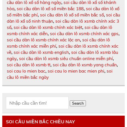
cầu dàn lô xổ số hàng ngày
,
soi cầu dàn lô xổ số khánh
hòa
,
soi cầu dàn lô xổ số miền bắc 188
,
soi cầu dàn lô xổ
số miền bắc phí
,
soi cầu dàn lô xổ số miền bắc số
,
soi cầu
dàn lô xổ số ninh thuận
,
soi cầu dàn lô xsmb chính xác 3
số
,
soi cầu dàn lô xsmb chính xác biệt
,
soi cầu dàn lô
xsmb chính xác diễn
,
soi cầu dàn lô xsmb chính xác gps
,
soi cầu dàn lô xsmb chính xác lộc an
,
soi cầu dàn lô
xsmb chính xác miễn phí
,
soi cầu dàn lô xsmb chính xác
về
,
soi cầu dàn lô xsmb english
,
soi cầu dàn lô xsmb lâu
ngày
,
soi cầu dàn lô xsmb siêu chuẩn online miễn phí
,
soi cầu dàn lô xsmb tt
,
soi cầu dàn lô xsmb yang chuẩn
,
soi cau lo mien bac
,
soi cau lo mien bac mien phi
,
soi
cầu lô miền bắc ngày
Search
SOI CẦU MIỀN BẮC CHIỀU NAY