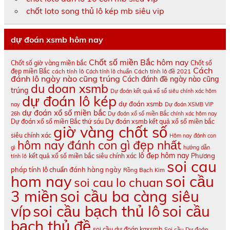
chốt loto song thủ lô kép mb siêu vip
dự đoán xsmb hôm nay
Chốt số miền Bắc hôm nay
Chốt số giờ vàng miền bắc
Chốt số
Cách
đẹp miền Bắc
cách tính lô
Cách tính lô chuẩn
Cách tính lô đề 2021
đánh lô ngày nào cũng trúng
Cách đánh đề ngày nào cũng
du doan xsmb
trúng
Dự đoán kết quả xổ số siêu chính xác hôm
dự đoán lô kép
dự đoán xsmb
nay
Dự đoán XSMB VIP
dự đoán xổ số miền bắc
26h
Dự đoán xổ số miền Bắc chính xác hôm nay
Dự đoán xổ số miền Bắc thứ sáu Dự đoán xsmb kết quả xổ số miền bắc
giờ vàng chốt số
siêu chính xác
Hôm nay đánh con
hôm nay đánh con gì đẹp nhất
gì
hướng dẫn
lô đẹp hôm nay
Phương
kết quả xổ số miền bắc siêu chính xác
tính lô
soi cau
pháp tính lô chuẩn đánh hàng ngày
Rồng Bạch Kim
hom nay
soi cầu
soi cau lo chuan
3 miền
soi cầu ba càng siêu
víp
soi cầu bạch thủ lô
soi cầu
bạch thủ đề
soi cầu dự đoán kqxsmb
Soi cầu Dự đoán