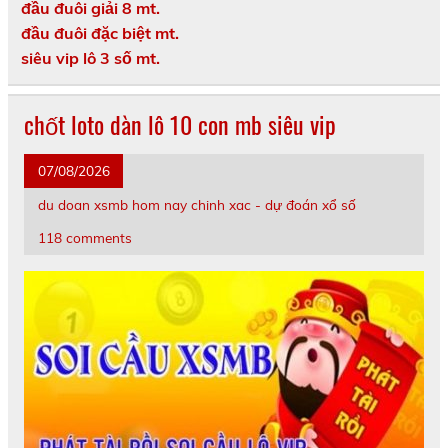
đầu đuôi giải 8 mt.
đầu đuôi đặc biệt mt.
siêu vip lô 3 số mt.
chốt loto dàn lô 10 con mb siêu vip
07/08/2026
du doan xsmb hom nay chinh xac - dự đoán xổ số
118 comments