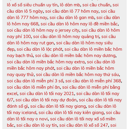
lô xổ số siêu chuẩn uy tín
,
lô dàn mb
,
soi cầu chuẩn
,
soi
cầu dàn lô 5 ngày
,
soi cầu dàn lô 77 hôm nay
,
soi cầu
dàn lô 777 hôm nay
,
soi cầu dàn lô gan mb
,
soi cầu dàn
lô hôm nay 668
,
soi cầu dàn lô hôm nay lô đề miền bắc
,
soi cầu dàn lô hôm nay o jersey city
,
soi cầu dàn lô hôm
nay phí 100
,
soi cầu dàn lô hôm nay quảng trị
,
soi cầu
dàn lô hôm nay rut gọn
,
soi cầu dàn lô hôm nay siêu
đẹp
,
soi cầu dàn lô lộc phát
,
soi cầu dàn lô miền bắc hôm
nay bạch thủ
,
soi cầu dàn lô miền bắc hôm nay dương
,
soi cầu dàn lô miền bắc hôm nay extra
,
soi cầu dàn lô
miền bắc hôm nay phát
,
soi cầu dàn lô miền bắc hôm
nay quay thử
,
soi cầu dàn lô miền bắc hôm nay thứ sáu
,
soi cầu dàn lô miễn phí 3 số
,
soi cầu dàn lô miễn phí 368
,
soi cầu dàn lô miễn phí ăn
,
soi cầu dàn lô miễn phí bằng
excel
,
soi cầu dàn lô tối nay 2021
,
soi cầu dàn lô tối nay
6/7
,
soi cầu dàn lô tối nay dự đoán
,
soi cầu dàn lô tối nay
đánh số gì
,
soi cầu dàn lô tối nay giang
,
soi cầu dàn lô
tối nay iceland
,
soi cầu dàn lô tối nay kiên giang
,
soi cầu
dàn lô tối nay o novi
,
soi cầu dàn lô tối nay xổ số miền
bắc
,
soi cầu dàn lô uy tín
,
soi cầu dàn lô xổ số 247
,
soi