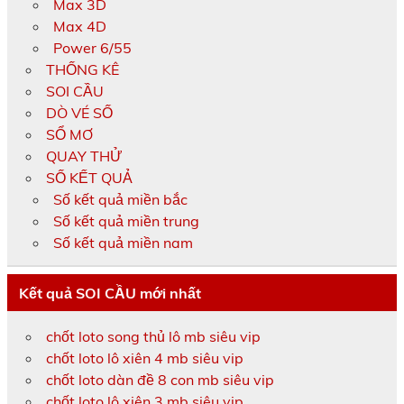
Max 3D
Max 4D
Power 6/55
THỐNG KÊ
SOI CẦU
DÒ VÉ SỐ
SỔ MƠ
QUAY THỬ
SỐ KẾT QUẢ
Số kết quả miền bắc
Số kết quả miền trung
Số kết quả miền nam
Kết quả SOI CẦU mới nhất
chốt loto song thủ lô mb siêu vip
chốt loto lô xiên 4 mb siêu vip
chốt loto dàn đề 8 con mb siêu vip
chốt loto lô xiên 3 mb siêu vip