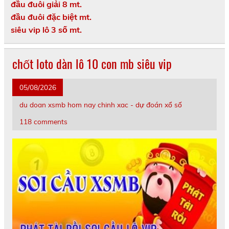
đầu đuôi giải 8 mt.
đầu đuôi đặc biệt mt.
siêu vip lô 3 số mt.
chốt loto dàn lô 10 con mb siêu vip
05/08/2026
du doan xsmb hom nay chinh xac - dự đoán xổ số
118 comments