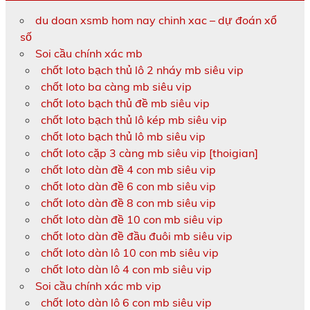
du doan xsmb hom nay chinh xac – dự đoán xổ
số
Soi cầu chính xác mb
chốt loto bạch thủ lô 2 nháy mb siêu vip
chốt loto ba càng mb siêu vip
chốt loto bạch thủ đề mb siêu vip
chốt loto bạch thủ lô kép mb siêu vip
chốt loto bạch thủ lô mb siêu vip
chốt loto cặp 3 càng mb siêu vip [thoigian]
chốt loto dàn đề 4 con mb siêu vip
chốt loto dàn đề 6 con mb siêu vip
chốt loto dàn đề 8 con mb siêu vip
chốt loto dàn đề 10 con mb siêu vip
chốt loto dàn đề đầu đuôi mb siêu vip
chốt loto dàn lô 10 con mb siêu vip
chốt loto dàn lô 4 con mb siêu vip
Soi cầu chính xác mb vip
chốt loto dàn lô 6 con mb siêu vip