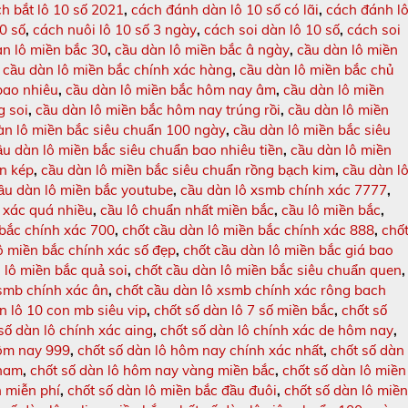
h bắt lô 10 số 2021
,
cách đánh dàn lô 10 số có lãi
,
cách đánh l
0 số
,
cách nuôi lô 10 số 3 ngày
,
cách soi dàn lô 10 số
,
cách soi
àn lô miền bắc 30
,
cầu dàn lô miền bắc â ngày
,
cầu dàn lô miền
,
cầu dàn lô miền bắc chính xác hàng
,
cầu dàn lô miền bắc chủ
bao nhiêu
,
cầu dàn lô miền bắc hôm nay âm
,
cầu dàn lô miền
g soi
,
cầu dàn lô miền bắc hôm nay trúng rồi
,
cầu dàn lô miền
àn lô miền bắc siêu chuẩn 100 ngày
,
cầu dàn lô miền bắc siêu
ầu dàn lô miền bắc siêu chuẩn bao nhiêu tiền
,
cầu dàn lô miền
ẩn kép
,
cầu dàn lô miền bắc siêu chuẩn rồng bạch kim
,
cầu dàn l
ầu dàn lô miền bắc youtube
,
cầu dàn lô xsmb chính xác 7777
,
 xác quá nhiều
,
cầu lô chuẩn nhất miền bắc
,
cầu lô miền bắc
,
 bắc chính xác 700
,
chốt cầu dàn lô miền bắc chính xác 888
,
chố
ô miền bắc chính xác số đẹp
,
chốt cầu dàn lô miền bắc giá bao
 lô miền bắc quả soi
,
chốt cầu dàn lô miền bắc siêu chuẩn quen
,
xsmb chính xác ân
,
chốt cầu dàn lô xsmb chính xác rông bach
àn lô 10 con mb siêu vip
,
chốt số dàn lô 7 số miền bắc
,
chốt số
số dàn lô chính xác aing
,
chốt số dàn lô chính xác de hôm nay
,
hôm nay 999
,
chốt số dàn lô hôm nay chính xác nhất
,
chốt số dàn
 nam
,
chốt số dàn lô hôm nay vàng miền bắc
,
chốt số dàn lô miền
n miễn phí
,
chốt số dàn lô miền bắc đầu đuôi
,
chốt số dàn lô miề