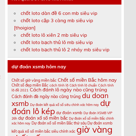
ô
chốt loto dàn đề 6 con mb siêu vip
chốt loto cặp 3 càng mb siêu vip
[thoigian]
chốt loto lô xiên 2 mb siêu vip
chốt loto bạch thủ lô mb siêu vip
chốt loto bạch thủ lô 2 nháy mb siêu vip
ô
dự đoán xsmb hôm nay
t
Chốt số miền Bắc hôm nay
Chốt số giờ vàng miền bắc
Chốt số đẹp miền Bắc
cách tính lô
Cách tính lô chuẩn
Cách tính
Cách đánh lô ngày nào cũng trúng
lô đề 2021
du doan
Cách đánh đề ngày nào cũng trúng
dự
xsmb
Dự đoán kết quả xổ số siêu chính xác hôm nay
đoán lô kép
dự đoán xsmb
Dự đoán XSMB VIP
dự đoán xổ số miền bắc
26h
Dự đoán xổ số miền Bắc chính
Dự đoán xổ số miền Bắc thứ sáu Dự đoán xsmb
xác hôm nay
giờ vàng
n
kết quả xổ số miền bắc siêu chính xác