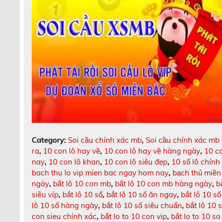
Category:
Soi cầu chính xác mb
,
Soi cầu chính xác mb 
ra
,
10 con lô hay về
,
10 con lô hay về hàng ngày
,
10 c
nay
,
10 con lô khan
,
10 con lô siêu đẹp
,
10 số lô chính
bach thu lo vip mien bac ngay hom nay
,
bạch thủ miền
ngày
,
bắt lô 10 con mb
,
bắt lô 10 con mb hàng ngày
,
b
siêu víp
,
bắt lô 10 số
,
bắt lô 10 số ăn ngay
,
bắt lô 10 s
lô 10 số hàng ngày
,
bắt lô 10 số siêu chuẩn
,
bắt lô 10 
con sieu chính xác
,
bắt lo to 10 con vip
,
bắt lo to 10 so