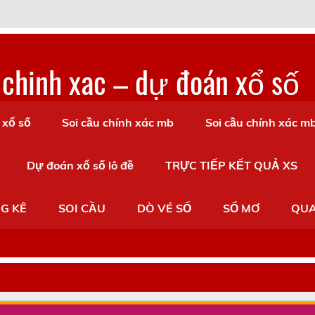
chinh xac – dự đoán xổ số
số
 xổ số
Soi cầu chính xác mb
Soi cầu chính xác mb
Dự đoán xổ số lô đề
TRỰC TIẾP KẾT QUẢ XS
G KÊ
SOI CẦU
DÒ VÉ SỐ
SỔ MƠ
QUA