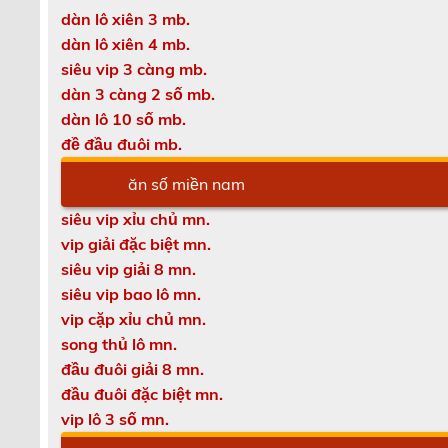
dàn lô xiên 3 mb.
dàn lô xiên 4 mb.
siêu vip 3 càng mb.
dàn 3 càng 2 số mb.
dàn lô 10 số mb.
đề đầu đuôi mb.
ăn số miền nam
siêu vip xỉu chủ mn.
vip giải đặc biệt mn.
siêu vip giải 8 mn.
siêu vip bao lô mn.
vip cặp xỉu chủ mn.
song thủ lô mn.
đầu đuôi giải 8 mn.
đầu đuôi đặc biệt mn.
vip lô 3 số mn.