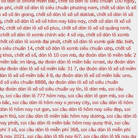
 số dàn lô online miền bắc
,
chốt số dàn lô siêu chuẩn 100 ngày
,
ẩn phí
,
chốt số dàn lô siêu chuẩn phương nam
,
chốt số dàn lô xổ
ô xổ số ăn giang
,
chốt số dàn lô xổ số daklak
,
chốt số dàn lô xổ
g
,
chốt số dàn lô xổ số hôm nay bữa nay
,
chốt số dàn lô xổ số
hí
,
chốt số dàn lô xổ số plus
,
chốt số dàn lô xổ số quảng ninh
,
,
chốt số dàn lô xsmb chính xác 4 số vip
,
chốt số dàn lô xsmb
chốt số dàn lô xsmb đại phát
,
chốt số dàn lô xsmb giải đặc biệt
,
b siêu chuẩn 14
,
chốt số dàn lô xsmb siêu chuẩn ướp
,
chốt số
g khai
,
chốt xổ số
,
dàn lô 10 con mb
,
dự đoán dàn lô miền bắc 2
miền bắc im lặng
,
dự đoán dàn lô miền bắc israel
,
dự đoán dàn
,
dự đoán dàn lô xổ số miền bắc 31 7
,
dự đoán dàn lô xổ số miền
àn lô xổ số miền bắc ê 8
,
dự đoán dàn lô xổ số miền bắc uno
,
xổ số siêu chuẩn 8888
,
dự đoán dàn lô xổ số siêu chuẩn
dự đoán dàn lô xổ số siêu chuẩn uy tín
,
lô dàn mb
,
soi cầu
ay
,
soi cầu dàn lô 777 hôm nay
,
soi cầu dàn lô gan mb
,
soi cầu
n bắc
,
soi cầu dàn lô hôm nay o jersey city
,
soi cầu dàn lô hôm
 dàn lô hôm nay rut gọn
,
soi cầu dàn lô hôm nay siêu đẹp
,
soi
ạch thủ
,
soi cầu dàn lô miền bắc hôm nay dương
,
soi cầu dàn lô
nay phát
,
soi cầu dàn lô miền bắc hôm nay quay thử
,
soi cầu
phí 3 số
,
soi cầu dàn lô miễn phí 368
,
soi cầu dàn lô miễn phí
tối nay 2021
,
soi cầu dàn lô tối nay 6/7
,
soi cầu dàn lô tối nay dự