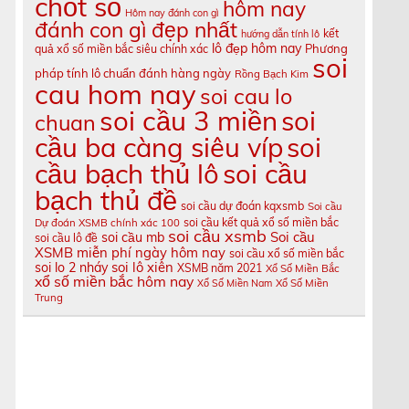
chốt số
hôm nay
Hôm nay đánh con gì
đánh con gì đẹp nhất
kết
hướng dẫn tính lô
lô đẹp hôm nay
Phương
quả xổ số miền bắc siêu chính xác
soi
pháp tính lô chuẩn đánh hàng ngày
Rồng Bạch Kim
cau hom nay
soi cau lo
soi cầu 3 miền
soi
chuan
cầu ba càng siêu víp
soi
cầu bạch thủ lô
soi cầu
bạch thủ đề
soi cầu dự đoán kqxsmb
Soi cầu
soi cầu kết quả xổ số miền bắc
Dự đoán XSMB chính xác 100
soi cầu xsmb
Soi cầu
soi cầu mb
soi cầu lô đề
XSMB miễn phí ngày hôm nay
soi cầu xổ số miền bắc
soi lô xiên
soi lo 2 nháy
XSMB năm 2021
Xổ Số Miền Bắc
xổ số miền bắc hôm nay
Xổ Số Miền Nam
Xổ Số Miền
Trung