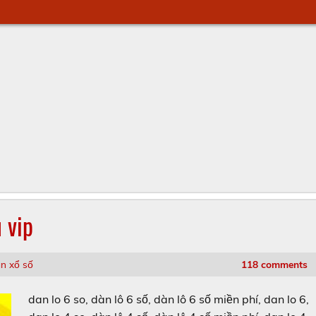
 vip
n xổ số
118 comments
dan lo 6 so, dàn lô 6 số, dàn lô 6 số miền phí, dan lo 6,