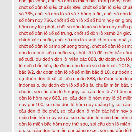
bắc giờ vàng
,
chốt số dàn lô miền bắc trong ngày
,
chốt
chốt số dàn lô siêu chuẩn 999
,
chốt số dàn lô siêu chu
số 365
,
chốt số dàn lô xổ số 7 hàng tuần
,
chốt số dàn l
số hôm nay 786
,
chốt số dàn lô xổ số hôm nay an gian
hôm nay lộc phát
,
chốt số dàn lô xổ số hôm nay miễn p
chốt số dàn lô xổ số trung
,
chốt số dàn lô xsmb 24 giờ
chính xác chuẩn
,
chốt số dàn lô xsmb chính xác nhất
,
chốt số dàn lô xsmb phương trang
,
chốt số dàn lô xsm
dàn lô xsmb siêu chuẩn vn
,
chốt số lô đề miền bắc côn
số cuối
,
dự đoán dàn lô miền bắc 888
,
dự đoán dàn lô 
lô miền bắc liêu
,
dự đoán dàn lô xổ số chính xác 2018
bắc 9/2
,
dự đoán dàn lô xổ số miền bắc ă 10
,
dự đoán d
dự đoán dàn lô xổ số siêu chuẩn 888
,
dự đoán dàn lô 
indonesia
,
dự đoán dàn lô xổ số siêu chuẩn miền bắc
,
chuẩn
,
soi cầu dàn lô 5 ngày
,
soi cầu dàn lô 77 hôm n
dàn lô hôm nay 668
,
soi cầu dàn lô hôm nay lô đề miề
nay phí 100
,
soi cầu dàn lô hôm nay quảng trị
,
soi cầu
cầu dàn lô lộc phát
,
soi cầu dàn lô miền bắc hôm nay b
miền bắc hôm nay extra
,
soi cầu dàn lô miền bắc hôm 
dàn lô miền bắc hôm nay thứ sáu
,
soi cầu dàn lô miễn 
ăn
,
soi cầu dàn lô miễn phí bằng excel
,
soi cầu dàn lô 