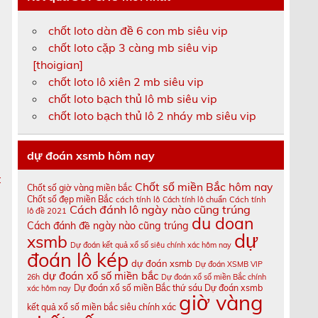
ô
chốt loto dàn đề 6 con mb siêu vip
chốt loto cặp 3 càng mb siêu vip
[thoigian]
chốt loto lô xiên 2 mb siêu vip
chốt loto bạch thủ lô mb siêu vip
chốt loto bạch thủ lô 2 nháy mb siêu vip
ô
dự đoán xsmb hôm nay
t
Chốt số miền Bắc hôm nay
Chốt số giờ vàng miền bắc
Chốt số đẹp miền Bắc
cách tính lô
Cách tính lô chuẩn
Cách tính
Cách đánh lô ngày nào cũng trúng
lô đề 2021
du doan
Cách đánh đề ngày nào cũng trúng
dự
xsmb
Dự đoán kết quả xổ số siêu chính xác hôm nay
đoán lô kép
dự đoán xsmb
Dự đoán XSMB VIP
dự đoán xổ số miền bắc
26h
Dự đoán xổ số miền Bắc chính
Dự đoán xổ số miền Bắc thứ sáu Dự đoán xsmb
xác hôm nay
giờ vàng
n
kết quả xổ số miền bắc siêu chính xác