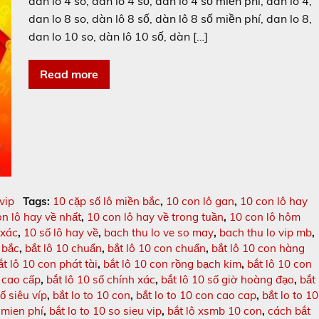
dan lo 4 so, dàn lô 4 số, dàn lô 4 số miền phí, dan lo 4,
dan lo 8 so, dàn lô 8 số, dàn lô 8 số miền phí, dan lo 8,
dan lo 10 so, dàn lô 10 số, dàn […]
Read more
vip
Tags:
10 cặp số lô miền bắc
,
10 con lô gan
,
10 con lô hay
on lô hay về nhất
,
10 con lô hay về trong tuần
,
10 con lô hôm
 xác
,
10 số lô hay về
,
bach thu lo ve so may
,
bach thu lo vip mb
,
 bắc
,
bắt lô 10 chuẩn
,
bắt lô 10 con chuẩn
,
bắt lô 10 con hàng
ắt lô 10 con phát tài
,
bắt lô 10 con rồng bạch kim
,
bắt lô 10 con
ố cao cấp
,
bắt lô 10 số chính xác
,
bắt lô 10 số giờ hoàng đạo
,
bắt
số siêu víp
,
bắt lo to 10 con
,
bắt lo to 10 con cao cap
,
bắt lo to 10
 mien phí
,
bắt lo to 10 so sieu vip
,
bắt lô xsmb 10 con
,
cách bắt