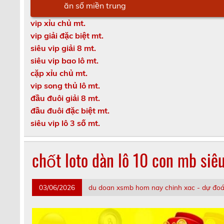
ăn số miền trung
vip xỉu chủ mt.
vip giải đặc biệt mt.
siêu vip giải 8 mt.
siêu vip bao lô mt.
cặp xỉu chủ mt.
vip song thủ lô mt.
đầu đuôi giải 8 mt.
đầu đuôi đặc biệt mt.
siêu vip lô 3 số mt.
chốt loto dàn lô 10 con mb siêu
03/06/2026
du doan xsmb hom nay chinh xac - dự đoá