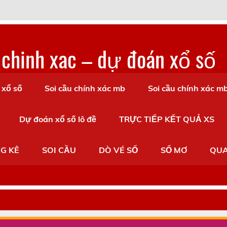
chinh xac – dự đoán xổ số
số
 xổ số
Soi cầu chính xác mb
Soi cầu chính xác mb
Dự đoán xổ số lô đề
TRỰC TIẾP KẾT QUẢ XS
G KÊ
SOI CẦU
DÒ VÉ SỐ
SỔ MƠ
QUA