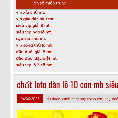
ăn số miền trung
vip xỉu chủ mt.
vip giải đặc biệt mt.
siêu vip giải 8 mt.
siêu vip bao lô mt.
cặp xỉu chủ mt.
vip song thủ lô mt.
đầu đuôi giải 8 mt.
đầu đuôi đặc biệt mt.
siêu vip lô 3 số mt.
chốt loto dàn lô 10 con mb siêu
04/06/2026
du doan xsmb hom nay chinh xac - dự đoá