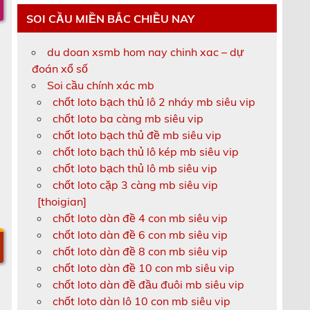
SOI CẦU MIỀN BẮC CHIỀU NAY
du doan xsmb hom nay chinh xac – dự
đoán xổ số
Soi cầu chính xác mb
chốt loto bạch thủ lô 2 nháy mb siêu vip
chốt loto ba càng mb siêu vip
chốt loto bạch thủ đề mb siêu vip
chốt loto bạch thủ lô kép mb siêu vip
chốt loto bạch thủ lô mb siêu vip
chốt loto cặp 3 càng mb siêu vip
[thoigian]
chốt loto dàn đề 4 con mb siêu vip
chốt loto dàn đề 6 con mb siêu vip
chốt loto dàn đề 8 con mb siêu vip
chốt loto dàn đề 10 con mb siêu vip
chốt loto dàn đề đầu đuôi mb siêu vip
chốt loto dàn lô 10 con mb siêu vip