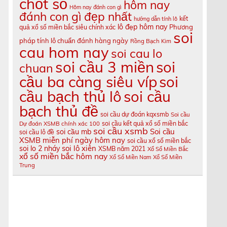
chốt số
hôm nay
Hôm nay đánh con gì
đánh con gì đẹp nhất
kết
hướng dẫn tính lô
lô đẹp hôm nay
Phương
quả xổ số miền bắc siêu chính xác
soi
pháp tính lô chuẩn đánh hàng ngày
Rồng Bạch Kim
cau hom nay
soi cau lo
soi cầu 3 miền
soi
chuan
cầu ba càng siêu víp
soi
cầu bạch thủ lô
soi cầu
bạch thủ đề
soi cầu dự đoán kqxsmb
Soi cầu
soi cầu kết quả xổ số miền bắc
Dự đoán XSMB chính xác 100
soi cầu xsmb
Soi cầu
soi cầu mb
soi cầu lô đề
XSMB miễn phí ngày hôm nay
soi cầu xổ số miền bắc
soi lô xiên
soi lo 2 nháy
XSMB năm 2021
Xổ Số Miền Bắc
xổ số miền bắc hôm nay
Xổ Số Miền Nam
Xổ Số Miền
Trung