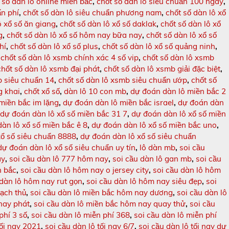
 số dàn lô online miền bắc
,
chốt số dàn lô siêu chuẩn 100 ngày
,
ẩn phí
,
chốt số dàn lô siêu chuẩn phương nam
,
chốt số dàn lô xổ
ô xổ số ăn giang
,
chốt số dàn lô xổ số daklak
,
chốt số dàn lô xổ
g
,
chốt số dàn lô xổ số hôm nay bữa nay
,
chốt số dàn lô xổ số
hí
,
chốt số dàn lô xổ số plus
,
chốt số dàn lô xổ số quảng ninh
,
,
chốt số dàn lô xsmb chính xác 4 số vip
,
chốt số dàn lô xsmb
chốt số dàn lô xsmb đại phát
,
chốt số dàn lô xsmb giải đặc biệt
,
b siêu chuẩn 14
,
chốt số dàn lô xsmb siêu chuẩn ướp
,
chốt số
g khai
,
chốt xổ số
,
dàn lô 10 con mb
,
dự đoán dàn lô miền bắc 2
miền bắc im lặng
,
dự đoán dàn lô miền bắc israel
,
dự đoán dàn
,
dự đoán dàn lô xổ số miền bắc 31 7
,
dự đoán dàn lô xổ số miền
àn lô xổ số miền bắc ê 8
,
dự đoán dàn lô xổ số miền bắc uno
,
xổ số siêu chuẩn 8888
,
dự đoán dàn lô xổ số siêu chuẩn
dự đoán dàn lô xổ số siêu chuẩn uy tín
,
lô dàn mb
,
soi cầu
ay
,
soi cầu dàn lô 777 hôm nay
,
soi cầu dàn lô gan mb
,
soi cầu
n bắc
,
soi cầu dàn lô hôm nay o jersey city
,
soi cầu dàn lô hôm
 dàn lô hôm nay rut gọn
,
soi cầu dàn lô hôm nay siêu đẹp
,
soi
ạch thủ
,
soi cầu dàn lô miền bắc hôm nay dương
,
soi cầu dàn lô
nay phát
,
soi cầu dàn lô miền bắc hôm nay quay thử
,
soi cầu
phí 3 số
,
soi cầu dàn lô miễn phí 368
,
soi cầu dàn lô miễn phí
tối nay 2021
,
soi cầu dàn lô tối nay 6/7
,
soi cầu dàn lô tối nay dự