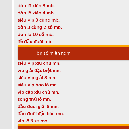
dàn lô xiên 3 mb.
dàn lô xiên 4 mb.
siêu vip 3 càng mb.
dàn 3 càng 2 số mb.
dàn lô 10 số mb.
đề đầu đuôi mb.
ăn số miền nam
siêu vip xỉu chủ mn.
vip giải đặc biệt mn.
siêu vip giải 8 mn.
siêu vip bao lô mn.
vip cặp xỉu chủ mn.
song thủ lô mn.
đầu đuôi giải 8 mn.
đầu đuôi đặc biệt mn.
vip lô 3 số mn.