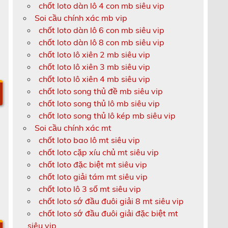
chốt loto dàn lô 4 con mb siêu vip
Soi cầu chính xác mb vip
chốt loto dàn lô 6 con mb siêu vip
chốt loto dàn lô 8 con mb siêu vip
chốt loto lô xiên 2 mb siêu vip
chốt loto lô xiên 3 mb siêu vip
chốt loto lô xiên 4 mb siêu vip
chốt loto song thủ đề mb siêu vip
chốt loto song thủ lô mb siêu vip
chốt loto song thủ lô kép mb siêu vip
Soi cầu chính xác mt
chốt loto bao lô mt siêu vip
chốt loto cặp xíu chủ mt siêu vip
chốt loto đặc biệt mt siêu vip
chốt loto giải tám mt siêu vip
chốt loto lô 3 số mt siêu vip
chốt loto sớ đầu đuôi giải 8 mt siêu vip
chốt loto sớ đầu đuôi giải đặc biệt mt
siêu vip