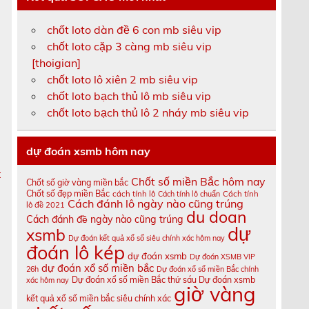
ô
chốt loto dàn đề 6 con mb siêu vip
chốt loto cặp 3 càng mb siêu vip
[thoigian]
chốt loto lô xiên 2 mb siêu vip
chốt loto bạch thủ lô mb siêu vip
chốt loto bạch thủ lô 2 nháy mb siêu vip
ô
dự đoán xsmb hôm nay
t
Chốt số miền Bắc hôm nay
Chốt số giờ vàng miền bắc
Chốt số đẹp miền Bắc
cách tính lô
Cách tính lô chuẩn
Cách tính
Cách đánh lô ngày nào cũng trúng
lô đề 2021
du doan
Cách đánh đề ngày nào cũng trúng
dự
xsmb
Dự đoán kết quả xổ số siêu chính xác hôm nay
đoán lô kép
dự đoán xsmb
Dự đoán XSMB VIP
dự đoán xổ số miền bắc
26h
Dự đoán xổ số miền Bắc chính
Dự đoán xổ số miền Bắc thứ sáu Dự đoán xsmb
xác hôm nay
giờ vàng
n
kết quả xổ số miền bắc siêu chính xác