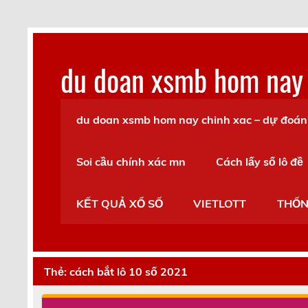
Skip
to
content
du doan xsmb hom nay 
du doan xsmb hom nay chinh xac – dự đoán xổ 
du doan xsmb hom nay chinh xac – dự đoán
Soi cầu chính xác mn
Cách lấy số lô đề
KẾT QUẢ XỔ SỐ
VIETLOTT
THỐN
Thẻ:
cách bắt lô 10 số 2021