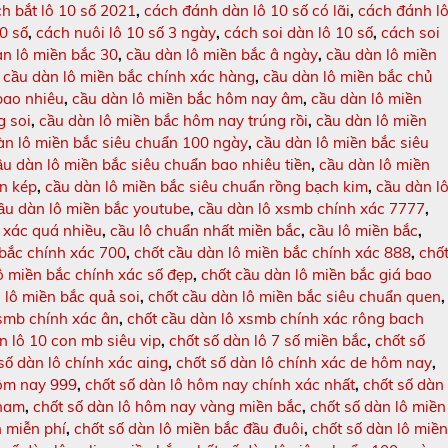
h bắt lô 10 số 2021
,
cách đánh dàn lô 10 số có lãi
,
cách đánh l
0 số
,
cách nuôi lô 10 số 3 ngày
,
cách soi dàn lô 10 số
,
cách soi
àn lô miền bắc 30
,
cầu dàn lô miền bắc â ngày
,
cầu dàn lô miền
,
cầu dàn lô miền bắc chính xác hàng
,
cầu dàn lô miền bắc chủ
bao nhiêu
,
cầu dàn lô miền bắc hôm nay âm
,
cầu dàn lô miền
g soi
,
cầu dàn lô miền bắc hôm nay trúng rồi
,
cầu dàn lô miền
àn lô miền bắc siêu chuẩn 100 ngày
,
cầu dàn lô miền bắc siêu
ầu dàn lô miền bắc siêu chuẩn bao nhiêu tiền
,
cầu dàn lô miền
ẩn kép
,
cầu dàn lô miền bắc siêu chuẩn rồng bạch kim
,
cầu dàn l
ầu dàn lô miền bắc youtube
,
cầu dàn lô xsmb chính xác 7777
,
 xác quá nhiều
,
cầu lô chuẩn nhất miền bắc
,
cầu lô miền bắc
,
 bắc chính xác 700
,
chốt cầu dàn lô miền bắc chính xác 888
,
chố
ô miền bắc chính xác số đẹp
,
chốt cầu dàn lô miền bắc giá bao
 lô miền bắc quả soi
,
chốt cầu dàn lô miền bắc siêu chuẩn quen
,
xsmb chính xác ân
,
chốt cầu dàn lô xsmb chính xác rông bach
àn lô 10 con mb siêu vip
,
chốt số dàn lô 7 số miền bắc
,
chốt số
số dàn lô chính xác aing
,
chốt số dàn lô chính xác de hôm nay
,
hôm nay 999
,
chốt số dàn lô hôm nay chính xác nhất
,
chốt số dàn
 nam
,
chốt số dàn lô hôm nay vàng miền bắc
,
chốt số dàn lô miền
n miễn phí
,
chốt số dàn lô miền bắc đầu đuôi
,
chốt số dàn lô miề