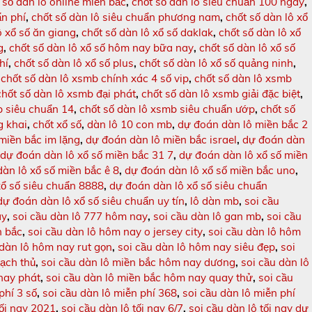
 số dàn lô online miền bắc
,
chốt số dàn lô siêu chuẩn 100 ngày
,
ẩn phí
,
chốt số dàn lô siêu chuẩn phương nam
,
chốt số dàn lô xổ
ô xổ số ăn giang
,
chốt số dàn lô xổ số daklak
,
chốt số dàn lô xổ
g
,
chốt số dàn lô xổ số hôm nay bữa nay
,
chốt số dàn lô xổ số
hí
,
chốt số dàn lô xổ số plus
,
chốt số dàn lô xổ số quảng ninh
,
,
chốt số dàn lô xsmb chính xác 4 số vip
,
chốt số dàn lô xsmb
chốt số dàn lô xsmb đại phát
,
chốt số dàn lô xsmb giải đặc biệt
,
b siêu chuẩn 14
,
chốt số dàn lô xsmb siêu chuẩn ướp
,
chốt số
g khai
,
chốt xổ số
,
dàn lô 10 con mb
,
dự đoán dàn lô miền bắc 2
miền bắc im lặng
,
dự đoán dàn lô miền bắc israel
,
dự đoán dàn
,
dự đoán dàn lô xổ số miền bắc 31 7
,
dự đoán dàn lô xổ số miền
àn lô xổ số miền bắc ê 8
,
dự đoán dàn lô xổ số miền bắc uno
,
xổ số siêu chuẩn 8888
,
dự đoán dàn lô xổ số siêu chuẩn
dự đoán dàn lô xổ số siêu chuẩn uy tín
,
lô dàn mb
,
soi cầu
ay
,
soi cầu dàn lô 777 hôm nay
,
soi cầu dàn lô gan mb
,
soi cầu
n bắc
,
soi cầu dàn lô hôm nay o jersey city
,
soi cầu dàn lô hôm
 dàn lô hôm nay rut gọn
,
soi cầu dàn lô hôm nay siêu đẹp
,
soi
ạch thủ
,
soi cầu dàn lô miền bắc hôm nay dương
,
soi cầu dàn lô
nay phát
,
soi cầu dàn lô miền bắc hôm nay quay thử
,
soi cầu
phí 3 số
,
soi cầu dàn lô miễn phí 368
,
soi cầu dàn lô miễn phí
tối nay 2021
,
soi cầu dàn lô tối nay 6/7
,
soi cầu dàn lô tối nay dự