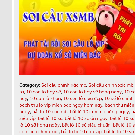
Category:
Soi cầu chính xác mb
,
Soi cầu chính xác mb 
ra
,
10 con lô hay về
,
10 con lô hay về hàng ngày
,
10 c
nay
,
10 con lô khan
,
10 con lô siêu đẹp
,
10 số lô chính
bach thu lo vip mien bac ngay hom nay
,
bạch thủ miền
ngày
,
bắt lô 10 con mb
,
bắt lô 10 con mb hàng ngày
,
b
siêu víp
,
bắt lô 10 số
,
bắt lô 10 số ăn ngay
,
bắt lô 10 s
lô 10 số hàng ngày
,
bắt lô 10 số siêu chuẩn
,
bắt lô 10 
con sieu chính xác
,
bắt lo to 10 con vip
,
bắt lo to 10 so