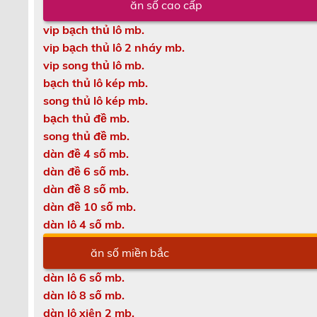
ăn số cao cấp
vip bạch thủ lô mb.
vip bạch thủ lô 2 nháy mb.
vip song thủ lô mb.
bạch thủ lô kép mb.
song thủ lô kép mb.
bạch thủ đề mb.
song thủ đề mb.
dàn đề 4 số mb.
dàn đề 6 số mb.
dàn đề 8 số mb.
dàn đề 10 số mb.
dàn lô 4 số mb.
ăn số miền bắc
dàn lô 6 số mb.
dàn lô 8 số mb.
dàn lô xiên 2 mb.