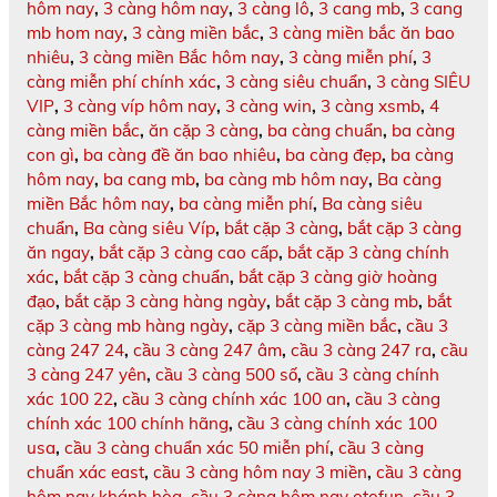
hôm nay
,
3 càng hôm nay
,
3 càng lô
,
3 cang mb
,
3 cang
mb hom nay
,
3 càng miền bắc
,
3 càng miền bắc ăn bao
nhiêu
,
3 càng miền Bắc hôm nay
,
3 càng miễn phí
,
3
càng miễn phí chính xác
,
3 càng siêu chuẩn
,
3 càng SIÊU
VIP
,
3 càng víp hôm nay
,
3 càng win
,
3 càng xsmb
,
4
càng miền bắc
,
ăn cặp 3 càng
,
ba càng chuẩn
,
ba càng
con gì
,
ba càng đề ăn bao nhiêu
,
ba càng đẹp
,
ba càng
hôm nay
,
ba cang mb
,
ba càng mb hôm nay
,
Ba càng
miền Bắc hôm nay
,
ba càng miễn phí
,
Ba càng siêu
chuẩn
,
Ba càng siêu Víp
,
bắt cặp 3 càng
,
bắt cặp 3 càng
ăn ngay
,
bắt cặp 3 càng cao cấp
,
bắt cặp 3 càng chính
xác
,
bắt cặp 3 càng chuẩn
,
bắt cặp 3 càng giờ hoàng
đạo
,
bắt cặp 3 càng hàng ngày
,
bắt cặp 3 càng mb
,
bắt
cặp 3 càng mb hàng ngày
,
cặp 3 càng miền bắc
,
cầu 3
càng 247 24
,
cầu 3 càng 247 âm
,
cầu 3 càng 247 ra
,
cầu
3 càng 247 yên
,
cầu 3 càng 500 số
,
cầu 3 càng chính
xác 100 22
,
cầu 3 càng chính xác 100 an
,
cầu 3 càng
chính xác 100 chính hãng
,
cầu 3 càng chính xác 100
usa
,
cầu 3 càng chuẩn xác 50 miễn phí
,
cầu 3 càng
chuẩn xác east
,
cầu 3 càng hôm nay 3 miền
,
cầu 3 càng
hôm nay khánh hòa
,
cầu 3 càng hôm nay otofun
,
cầu 3