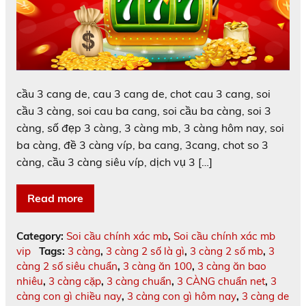
cầu 3 cang de, cau 3 cang de, chot cau 3 cang, soi
cầu 3 càng, soi cau ba cang, soi cầu ba càng, soi 3
càng, số đẹp 3 càng, 3 càng mb, 3 càng hôm nay, soi
ba càng, đề 3 càng víp, ba cang, 3cang, chot so 3
càng, cầu 3 càng siêu víp, dịch vụ 3 […]
Read more
Category:
Soi cầu chính xác mb
,
Soi cầu chính xác mb
vip
Tags:
3 càng
,
3 càng 2 số là gì
,
3 càng 2 số mb
,
3
càng 2 số siêu chuẩn
,
3 càng ăn 100
,
3 càng ăn bao
nhiêu
,
3 càng cặp
,
3 càng chuẩn
,
3 CÀNG chuẩn net
,
3
càng con gì chiều nay
,
3 càng con gì hôm nay
,
3 càng de