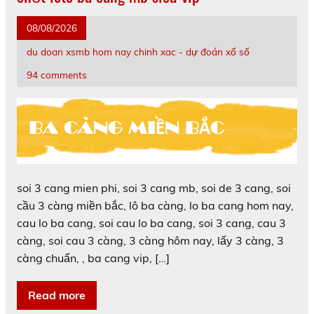
08/08/2026
du doan xsmb hom nay chinh xac - dự đoán xổ số
94 comments
soi 3 cang mien phi, soi 3 cang mb, soi de 3 cang, soi
cầu 3 càng miền bắc, lô ba càng, lo ba cang hom nay,
cau lo ba cang, soi cau lo ba cang, soi 3 cang, cau 3
càng, soi cau 3 càng, 3 càng hôm nay, lấy 3 càng, 3
càng chuẩn, , ba cang vip, […]
Read more