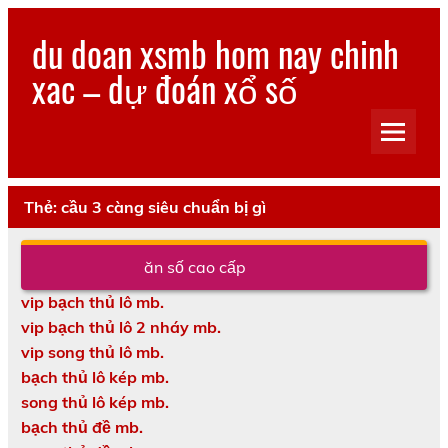
Skip
to
du doan xsmb hom nay chinh
content
xac – dự đoán xổ số
du doan xsmb hom nay chinh xac – dự đoán xổ số
Thẻ:
cầu 3 càng siêu chuẩn bị gì
ăn số cao cấp
vip bạch thủ lô mb.
vip bạch thủ lô 2 nháy mb.
vip song thủ lô mb.
bạch thủ lô kép mb.
song thủ lô kép mb.
bạch thủ đề mb.