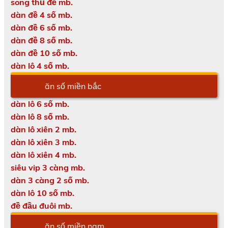
song thủ đề mb.
dàn đề 4 số mb.
dàn đề 6 số mb.
dàn đề 8 số mb.
dàn đề 10 số mb.
dàn lô 4 số mb.
ăn số miền bắc
dàn lô 6 số mb.
dàn lô 8 số mb.
dàn lô xiên 2 mb.
dàn lô xiên 3 mb.
dàn lô xiên 4 mb.
siêu vip 3 càng mb.
dàn 3 càng 2 số mb.
dàn lô 10 số mb.
đề đầu đuôi mb.
ăn số miền nam