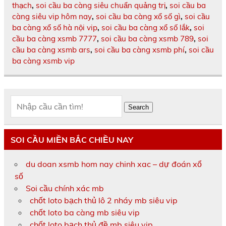
thạch
,
soi cầu ba càng siêu chuẩn quảng trị
,
soi cầu ba
càng siêu vip hôm nay
,
soi cầu ba càng xổ số gì
,
soi cầu
ba càng xổ số hà nội vip
,
soi cầu ba càng xổ số lắk
,
soi
cầu ba càng xsmb 7777
,
soi cầu ba càng xsmb 789
,
soi
cầu ba càng xsmb ars
,
soi cầu ba càng xsmb phí
,
soi cầu
ba càng xsmb vip
Search
SOI CẦU MIỀN BẮC CHIỀU NAY
du doan xsmb hom nay chinh xac – dự đoán xổ
số
Soi cầu chính xác mb
chốt loto bạch thủ lô 2 nháy mb siêu vip
chốt loto ba càng mb siêu vip
chốt loto bạch thủ đề mb siêu vip