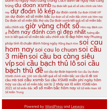
đánh lô ngày nào cũng trúng
Cách đánh đề ngày nào cũng
du doan xsmb
trúng
Dự đoán kết quả xổ số siêu chính xác hôm
dự đoán lô kép
dự đoán xsmb
nay
Dự đoán XSMB VIP
dự đoán xổ số miền bắc
26h
Dự đoán xổ số miền Bắc chính xác hôm nay
Dự đoán xổ số miền Bắc thứ sáu Dự đoán xsmb kết quả xổ số miền bắc
giờ vàng chốt số
siêu chính xác
Hôm nay đánh con
hôm nay đánh con gì đẹp nhất
gì
hướng dẫn
lô đẹp hôm nay
Phương
kết quả xổ số miền bắc siêu chính xác
tính lô
soi cau
pháp tính lô chuẩn đánh hàng ngày
Rồng Bạch Kim
hom nay
soi cầu
soi cau lo chuan
3 miền
soi cầu ba càng siêu
víp
soi cầu bạch thủ lô
soi cầu
bạch thủ đề
soi cầu dự đoán kqxsmb
Soi cầu Dự đoán
soi
soi cầu kết quả xổ số miền bắc
soi cầu lô đề
XSMB chính xác 100
soi cầu xsmb
Soi cầu XSMB miễn phí ngày hôm
cầu mb
nay
soi lô xiên
soi lo 2 nháy
soi cầu xổ số miền bắc
XSMB năm
xổ số miền bắc hôm nay
2021
Xổ Số Miền Bắc
Xổ Số Miền Nam
Xổ
Số Miền Trung
Powered by
WordPress
and
Leeway
.