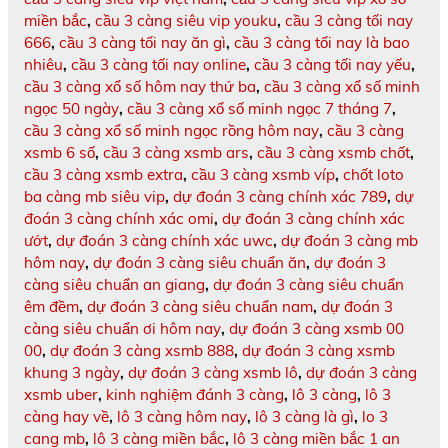
miền bắc
,
cầu 3 càng siêu vip youku
,
cầu 3 càng tối nay
666
,
cầu 3 càng tối nay ăn gì
,
cầu 3 càng tối nay là bao
nhiêu
,
cầu 3 càng tối nay online
,
cầu 3 càng tối nay yếu
,
cầu 3 càng xổ số hôm nay thứ ba
,
cầu 3 càng xổ số minh
ngọc 50 ngày
,
cầu 3 càng xổ số minh ngọc 7 tháng 7
,
cầu 3 càng xổ số minh ngọc rồng hôm nay
,
cầu 3 càng
xsmb 6 số
,
cầu 3 càng xsmb ars
,
cầu 3 càng xsmb chốt
,
cầu 3 càng xsmb extra
,
cầu 3 càng xsmb víp
,
chốt loto
ba càng mb siêu vip
,
dự đoán 3 càng chính xác 789
,
dự
đoán 3 càng chính xác omi
,
dự đoán 3 càng chính xác
ướt
,
dự đoán 3 càng chính xác uwc
,
dự đoán 3 càng mb
hôm nay
,
dự đoán 3 càng siêu chuẩn ăn
,
dự đoán 3
càng siêu chuẩn an giang
,
dự đoán 3 càng siêu chuẩn
êm đềm
,
dự đoán 3 càng siêu chuẩn nam
,
dự đoán 3
càng siêu chuẩn ơi hôm nay
,
dự đoán 3 càng xsmb 00
00
,
dự đoán 3 càng xsmb 888
,
dự đoán 3 càng xsmb
khung 3 ngày
,
dự đoán 3 càng xsmb lô
,
dự đoán 3 càng
xsmb uber
,
kinh nghiệm đánh 3 càng
,
lô 3 càng
,
lô 3
càng hay về
,
lô 3 càng hôm nay
,
lô 3 càng là gì
,
lo 3
cang mb
,
lô 3 càng miền bắc
,
lô 3 càng miền bắc 1 an