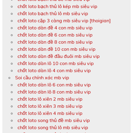
chốt loto bạch thủ lô kép mb siêu vip
chốt loto bạch thủ lô mb siêu vip
chốt loto cặp 3 càng mb siêu vip [thoigian]
chốt loto dàn đề 4 con mb siêu vip
chốt loto dàn đề 6 con mb siêu vip
chốt loto dàn đề 8 con mb siêu vip
chốt loto dàn đề 10 con mb siêu vip
chốt loto dàn đề đầu đuôi mb siêu vip
chốt loto dàn lô 10 con mb siêu vip
chốt loto dàn lô 4 con mb siêu vip
Soi cầu chính xác mb vip
chốt loto dàn lô 6 con mb siêu vip
chốt loto dàn lô 8 con mb siêu vip
chốt loto lô xiên 2 mb siêu vip
chốt loto lô xiên 3 mb siêu vip
chốt loto lô xiên 4 mb siêu vip
chốt loto song thủ đề mb siêu vip
chốt loto song thủ lô mb siêu vip