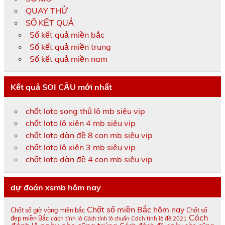
QUAY THỬ
SỐ KẾT QUẢ
Số kết quả miền bắc
Số kết quả miền trung
Số kết quả miền nam
Kết quả SOI CẦU mới nhất
chốt loto song thủ lô mb siêu vip
chốt loto lô xiên 4 mb siêu vip
chốt loto dàn đề 8 con mb siêu vip
chốt loto lô xiên 3 mb siêu vip
chốt loto dàn đề 4 con mb siêu vip
dự đoán xsmb hôm nay
Chốt số miền Bắc hôm nay
Chốt số giờ vàng miền bắc
Chốt số
Cách
đẹp miền Bắc
cách tính lô
Cách tính lô chuẩn
Cách tính lô đề 2021