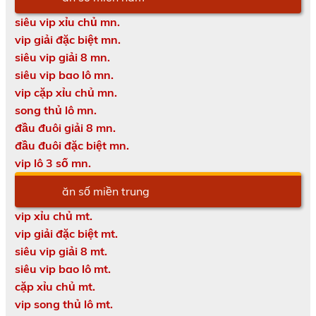
siêu vip xỉu chủ mn.
vip giải đặc biệt mn.
siêu vip giải 8 mn.
siêu vip bao lô mn.
vip cặp xỉu chủ mn.
song thủ lô mn.
đầu đuôi giải 8 mn.
đầu đuôi đặc biệt mn.
vip lô 3 số mn.
ăn số miền trung
vip xỉu chủ mt.
vip giải đặc biệt mt.
siêu vip giải 8 mt.
siêu vip bao lô mt.
cặp xỉu chủ mt.
vip song thủ lô mt.