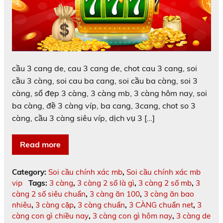
cầu 3 cang de, cau 3 cang de, chot cau 3 cang, soi
cầu 3 càng, soi cau ba cang, soi cầu ba càng, soi 3
càng, số đẹp 3 càng, 3 càng mb, 3 càng hôm nay, soi
ba càng, đề 3 càng víp, ba cang, 3cang, chot so 3
càng, cầu 3 càng siêu víp, dịch vụ 3 […]
Read more
Category:
Soi cầu chính xác mb
,
Soi cầu chính xác mb
vip
Tags:
3 càng
,
3 càng 2 số là gì
,
3 càng 2 số mb
,
3
càng 2 số siêu chuẩn
,
3 càng ăn 100
,
3 càng ăn bao
nhiêu
,
3 càng cặp
,
3 càng chuẩn
,
3 CÀNG chuẩn net
,
3
càng con gì chiều nay
,
3 càng con gì hôm nay
,
3 càng de