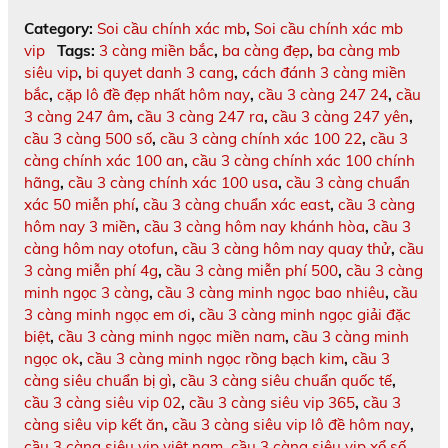
Category:
Soi cầu chính xác mb
,
Soi cầu chính xác mb
vip
Tags:
3 càng miền bắc
,
ba càng đẹp
,
ba càng mb
siêu vip
,
bi quyet danh 3 cang
,
cách đánh 3 càng miền
bắc
,
cặp lô đề đẹp nhất hôm nay
,
cầu 3 càng 247 24
,
cầu
3 càng 247 âm
,
cầu 3 càng 247 ra
,
cầu 3 càng 247 yên
,
cầu 3 càng 500 số
,
cầu 3 càng chính xác 100 22
,
cầu 3
càng chính xác 100 an
,
cầu 3 càng chính xác 100 chính
hãng
,
cầu 3 càng chính xác 100 usa
,
cầu 3 càng chuẩn
xác 50 miễn phí
,
cầu 3 càng chuẩn xác east
,
cầu 3 càng
hôm nay 3 miền
,
cầu 3 càng hôm nay khánh hòa
,
cầu 3
càng hôm nay otofun
,
cầu 3 càng hôm nay quay thử
,
cầu
3 càng miễn phí 4g
,
cầu 3 càng miễn phí 500
,
cầu 3 càng
minh ngọc 3 càng
,
cầu 3 càng minh ngọc bao nhiêu
,
cầu
3 càng minh ngọc em ơi
,
cầu 3 càng minh ngọc giải đặc
biệt
,
cầu 3 càng minh ngọc miền nam
,
cầu 3 càng minh
ngọc ok
,
cầu 3 càng minh ngọc rồng bạch kim
,
cầu 3
càng siêu chuẩn bị gì
,
cầu 3 càng siêu chuẩn quốc tế
,
cầu 3 càng siêu vip 02
,
cầu 3 càng siêu vip 365
,
cầu 3
càng siêu vip kết ăn
,
cầu 3 càng siêu vip lô đề hôm nay
,
cầu 3 càng siêu vip việt nam
,
cầu 3 càng siêu vip xổ số