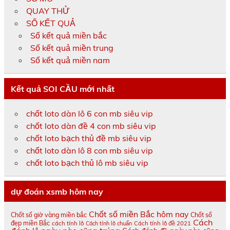
QUAY THỬ
SỐ KẾT QUẢ
Số kết quả miền bắc
Số kết quả miền trung
Số kết quả miền nam
Kết quả SOI CẦU mới nhất
chốt loto dàn lô 6 con mb siêu vip
chốt loto dàn đề 4 con mb siêu vip
chốt loto bạch thủ đề mb siêu vip
chốt loto dàn lô 8 con mb siêu vip
chốt loto bạch thủ lô mb siêu vip
dự đoán xsmb hôm nay
Chốt số miền Bắc hôm nay
Chốt số giờ vàng miền bắc
Chốt số
Cách
đẹp miền Bắc
cách tính lô
Cách tính lô chuẩn
Cách tính lô đề 2021