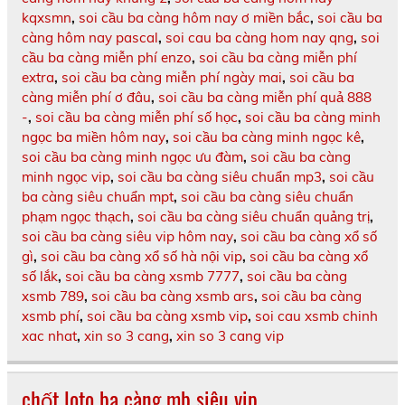
kqxsmn
,
soi cầu ba càng hôm nay ơ miền bắc
,
soi cầu ba
càng hôm nay pascal
,
soi cau ba càng hom nay qng
,
soi
cầu ba càng miễn phí enzo
,
soi cầu ba càng miễn phí
extra
,
soi cầu ba càng miễn phí ngày mai
,
soi cầu ba
càng miễn phí ơ đâu
,
soi cầu ba càng miễn phí quả 888
-
,
soi cầu ba càng miễn phí số học
,
soi cầu ba càng minh
ngọc ba miền hôm nay
,
soi cầu ba càng minh ngọc kê
,
soi cầu ba càng minh ngọc ưu đàm
,
soi cầu ba càng
minh ngọc vip
,
soi cầu ba càng siêu chuẩn mp3
,
soi cầu
ba càng siêu chuẩn mpt
,
soi cầu ba càng siêu chuẩn
phạm ngọc thạch
,
soi cầu ba càng siêu chuẩn quảng trị
,
soi cầu ba càng siêu vip hôm nay
,
soi cầu ba càng xổ số
gì
,
soi cầu ba càng xổ số hà nội vip
,
soi cầu ba càng xổ
số lắk
,
soi cầu ba càng xsmb 7777
,
soi cầu ba càng
xsmb 789
,
soi cầu ba càng xsmb ars
,
soi cầu ba càng
xsmb phí
,
soi cầu ba càng xsmb vip
,
soi cau xsmb chinh
xac nhat
,
xin so 3 cang
,
xin so 3 cang vip
chốt loto ba càng mb siêu vip