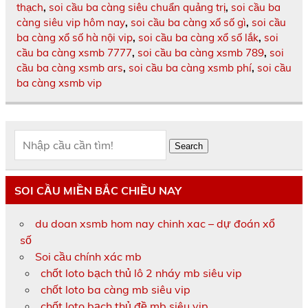
thạch
,
soi cầu ba càng siêu chuẩn quảng trị
,
soi cầu ba
càng siêu vip hôm nay
,
soi cầu ba càng xổ số gì
,
soi cầu
ba càng xổ số hà nội vip
,
soi cầu ba càng xổ số lắk
,
soi
cầu ba càng xsmb 7777
,
soi cầu ba càng xsmb 789
,
soi
cầu ba càng xsmb ars
,
soi cầu ba càng xsmb phí
,
soi cầu
ba càng xsmb vip
Search
SOI CẦU MIỀN BẮC CHIỀU NAY
du doan xsmb hom nay chinh xac – dự đoán xổ
số
Soi cầu chính xác mb
chốt loto bạch thủ lô 2 nháy mb siêu vip
chốt loto ba càng mb siêu vip
chốt loto bạch thủ đề mb siêu vip