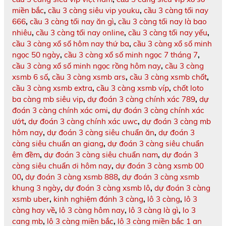
miền bắc
,
cầu 3 càng siêu vip youku
,
cầu 3 càng tối nay
666
,
cầu 3 càng tối nay ăn gì
,
cầu 3 càng tối nay là bao
nhiêu
,
cầu 3 càng tối nay online
,
cầu 3 càng tối nay yếu
,
cầu 3 càng xổ số hôm nay thứ ba
,
cầu 3 càng xổ số minh
ngọc 50 ngày
,
cầu 3 càng xổ số minh ngọc 7 tháng 7
,
cầu 3 càng xổ số minh ngọc rồng hôm nay
,
cầu 3 càng
xsmb 6 số
,
cầu 3 càng xsmb ars
,
cầu 3 càng xsmb chốt
,
cầu 3 càng xsmb extra
,
cầu 3 càng xsmb víp
,
chốt loto
ba càng mb siêu vip
,
dự đoán 3 càng chính xác 789
,
dự
đoán 3 càng chính xác omi
,
dự đoán 3 càng chính xác
ướt
,
dự đoán 3 càng chính xác uwc
,
dự đoán 3 càng mb
hôm nay
,
dự đoán 3 càng siêu chuẩn ăn
,
dự đoán 3
càng siêu chuẩn an giang
,
dự đoán 3 càng siêu chuẩn
êm đềm
,
dự đoán 3 càng siêu chuẩn nam
,
dự đoán 3
càng siêu chuẩn ơi hôm nay
,
dự đoán 3 càng xsmb 00
00
,
dự đoán 3 càng xsmb 888
,
dự đoán 3 càng xsmb
khung 3 ngày
,
dự đoán 3 càng xsmb lô
,
dự đoán 3 càng
xsmb uber
,
kinh nghiệm đánh 3 càng
,
lô 3 càng
,
lô 3
càng hay về
,
lô 3 càng hôm nay
,
lô 3 càng là gì
,
lo 3
cang mb
,
lô 3 càng miền bắc
,
lô 3 càng miền bắc 1 an