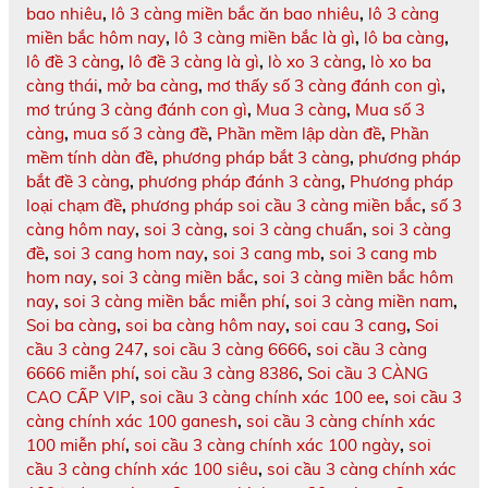
bao nhiêu
,
lô 3 càng miền bắc ăn bao nhiêu
,
lô 3 càng
miền bắc hôm nay
,
lô 3 càng miền bắc là gì
,
lô ba càng
,
lô đề 3 càng
,
lô đề 3 càng là gì
,
lò xo 3 càng
,
lò xo ba
càng thái
,
mở ba càng
,
mơ thấy số 3 càng đánh con gì
,
mơ trúng 3 càng đánh con gì
,
Mua 3 càng
,
Mua số 3
càng
,
mua số 3 càng đề
,
Phần mềm lập dàn đề
,
Phần
mềm tính dàn đề
,
phương pháp bắt 3 càng
,
phương pháp
bắt đề 3 càng
,
phương pháp đánh 3 càng
,
Phương pháp
loại chạm đề
,
phương pháp soi cầu 3 càng miền bắc
,
số 3
càng hôm nay
,
soi 3 càng
,
soi 3 càng chuẩn
,
soi 3 càng
đề
,
soi 3 cang hom nay
,
soi 3 cang mb
,
soi 3 cang mb
hom nay
,
soi 3 càng miền bắc
,
soi 3 càng miền bắc hôm
nay
,
soi 3 càng miền bắc miễn phí
,
soi 3 càng miền nam
,
Soi ba càng
,
soi ba càng hôm nay
,
soi cau 3 cang
,
Soi
cầu 3 càng 247
,
soi cầu 3 càng 6666
,
soi cầu 3 càng
6666 miễn phí
,
soi cầu 3 càng 8386
,
Soi cầu 3 CÀNG
CAO CẤP VIP
,
soi cầu 3 càng chính xác 100 ee
,
soi cầu 3
càng chính xác 100 ganesh
,
soi cầu 3 càng chính xác
100 miễn phí
,
soi cầu 3 càng chính xác 100 ngày
,
soi
cầu 3 càng chính xác 100 siêu
,
soi cầu 3 càng chính xác