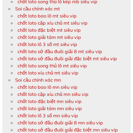
chốt loto song thủ lô kép mb siêu vip
Soi cầu chính xác mt
chốt loto bao lô mt siêu vip
chốt loto cặp xíu chủ mt siêu vip
chốt loto đặc biệt mt siêu vip
chốt loto giải tám mt siêu vip
chốt loto lô 3 số mt siêu vip
chốt loto sớ đầu đuôi giải 8 mt siêu vip
chốt loto sớ đầu đuôi giải đặc biệt mt siêu vip
chốt loto song thủ lô mt siêu vip
chốt loto xíu chủ mt siêu vip
Soi cầu chính xác mn
chốt loto bao lô mn siêu vip
chốt loto cặp xíu chủ mn siêu vip
chốt loto đặc biệt mn siêu vip
chốt loto giải tám mn siêu vip
chốt loto lô 3 số mn siêu vip
chốt loto sớ đầu đuôi giải 8 mn siêu vip
chốt loto sớ đầu đuôi giải đặc biệt mn siêu vip