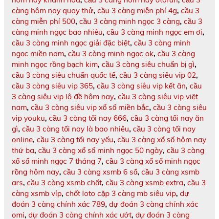
càng hôm nay quay thử
,
cầu 3 càng miễn phí 4g
,
cầu 3
càng miễn phí 500
,
cầu 3 càng minh ngọc 3 càng
,
cầu 3
càng minh ngọc bao nhiêu
,
cầu 3 càng minh ngọc em ơi
,
cầu 3 càng minh ngọc giải đặc biệt
,
cầu 3 càng minh
ngọc miền nam
,
cầu 3 càng minh ngọc ok
,
cầu 3 càng
minh ngọc rồng bạch kim
,
cầu 3 càng siêu chuẩn bị gì
,
cầu 3 càng siêu chuẩn quốc tế
,
cầu 3 càng siêu vip 02
,
cầu 3 càng siêu vip 365
,
cầu 3 càng siêu vip kết ăn
,
cầu
3 càng siêu vip lô đề hôm nay
,
cầu 3 càng siêu vip việt
nam
,
cầu 3 càng siêu vip xổ số miền bắc
,
cầu 3 càng siêu
vip youku
,
cầu 3 càng tối nay 666
,
cầu 3 càng tối nay ăn
gì
,
cầu 3 càng tối nay là bao nhiêu
,
cầu 3 càng tối nay
online
,
cầu 3 càng tối nay yếu
,
cầu 3 càng xổ số hôm nay
thứ ba
,
cầu 3 càng xổ số minh ngọc 50 ngày
,
cầu 3 càng
xổ số minh ngọc 7 tháng 7
,
cầu 3 càng xổ số minh ngọc
rồng hôm nay
,
cầu 3 càng xsmb 6 số
,
cầu 3 càng xsmb
ars
,
cầu 3 càng xsmb chốt
,
cầu 3 càng xsmb extra
,
cầu 3
càng xsmb víp
,
chốt loto cặp 3 càng mb siêu vip
,
dự
đoán 3 càng chính xác 789
,
dự đoán 3 càng chính xác
omi
,
dự đoán 3 càng chính xác ướt
,
dự đoán 3 càng