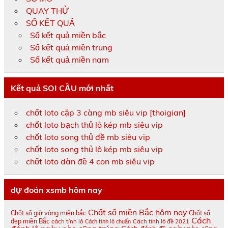
QUAY THỬ
SỐ KẾT QUẢ
Số kết quả miền bắc
Số kết quả miền trung
Số kết quả miền nam
Kết quả SOI CẦU mới nhất
chốt loto cặp 3 càng mb siêu vip [thoigian]
chốt loto bạch thủ lô kép mb siêu vip
chốt loto song thủ đề mb siêu vip
chốt loto song thủ lô kép mb siêu vip
chốt loto dàn đề 4 con mb siêu vip
dự đoán xsmb hôm nay
Chốt số miền Bắc hôm nay
Chốt số giờ vàng miền bắc
Chốt số
Cách
đẹp miền Bắc
cách tính lô
Cách tính lô chuẩn
Cách tính lô đề 2021