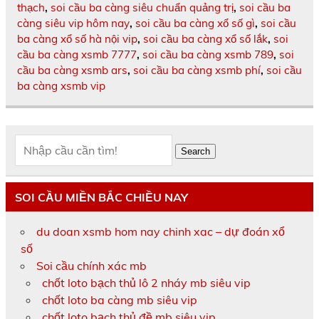
thạch
,
soi cầu ba càng siêu chuẩn quảng trị
,
soi cầu ba
càng siêu vip hôm nay
,
soi cầu ba càng xổ số gì
,
soi cầu
ba càng xổ số hà nội vip
,
soi cầu ba càng xổ số lắk
,
soi
cầu ba càng xsmb 7777
,
soi cầu ba càng xsmb 789
,
soi
cầu ba càng xsmb ars
,
soi cầu ba càng xsmb phí
,
soi cầu
ba càng xsmb vip
Search
SOI CẦU MIỀN BẮC CHIỀU NAY
du doan xsmb hom nay chinh xac – dự đoán xổ
số
Soi cầu chính xác mb
chốt loto bạch thủ lô 2 nháy mb siêu vip
chốt loto ba càng mb siêu vip
chốt loto bạch thủ đề mb siêu vip