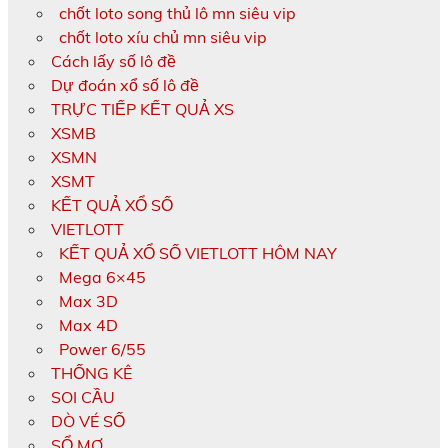
chốt loto song thủ lô mn siêu vip
chốt loto xíu chủ mn siêu vip
Cách lấy số lô đề
Dự đoán xổ số lô đề
TRỰC TIẾP KẾT QUẢ XS
XSMB
XSMN
XSMT
KẾT QUẢ XỔ SỐ
VIETLOTT
KẾT QUẢ XỔ SỐ VIETLOTT HÔM NAY
Mega 6×45
Max 3D
Max 4D
Power 6/55
THỐNG KÊ
SOI CẦU
DÒ VÉ SỐ
SỔ MƠ