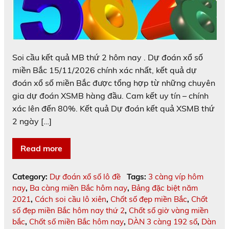
Soi cầu kết quả MB thứ 2 hôm nay . Dự đoán xổ số
miền Bắc 15/11/2026 chính xác nhất, kết quả dự
đoán xổ số miền Bắc được tổng hợp từ những chuyên
gia dự đoán XSMB hàng đầu. Cam kết uy tín – chính
xác lên đến 80%. Kết quả Dự đoán kết quả XSMB thứ
2 ngày […]
Read more
Category:
Dự đoán xổ số lô đề
Tags:
3 càng víp hôm
nay
,
Ba càng miền Bắc hôm nay
,
Bảng đặc biệt năm
2021
,
Cách soi cầu lô xiên
,
Chốt số đẹp miền Bắc
,
Chốt
số đẹp miền Bắc hôm nay thứ 2
,
Chốt số giờ vàng miền
bắc
,
Chốt số miền Bắc hôm nay
,
DÀN 3 càng 192 số
,
Dàn