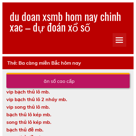
Skip
to
du doan xsmb hom nay chinh
content
xac – dự đoán xổ số
du doan xsmb hom nay chinh xac – dự đoán xổ số
Thẻ:
Ba càng miền Bắc hôm nay
ăn số cao cấp
vip bạch thủ lô mb.
vip bạch thủ lô 2 nháy mb.
vip song thủ lô mb.
bạch thủ lô kép mb.
song thủ lô kép mb.
bạch thủ đề mb.