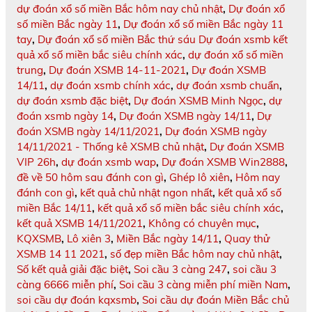
dự đoán xổ số miền Bắc hôm nay chủ nhật
,
Dự đoán xổ
số miền Bắc ngày 11
,
Dự đoán xổ số miền Bắc ngày 11
tay
,
Dự đoán xổ số miền Bắc thứ sáu Dự đoán xsmb kết
quả xổ số miền bắc siêu chính xác
,
dự đoán xổ số miền
trung
,
Dự đoán XSMB 14-11-2021
,
Dự đoán XSMB
14/11
,
dự đoán xsmb chính xác
,
dự đoán xsmb chuẩn
,
dự đoán xsmb đặc biệt
,
Dự đoán XSMB Minh Ngọc
,
dự
đoán xsmb ngày 14
,
Dự đoán XSMB ngày 14/11
,
Dự
đoán XSMB ngày 14/11/2021
,
Dự đoán XSMB ngày
14/11/2021 - Thống kê XSMB chủ nhật
,
Dự đoán XSMB
VIP 26h
,
dự đoán xsmb wap
,
Dự đoán XSMB Win2888
,
đề về 50 hôm sau đánh con gì
,
Ghép lô xiên
,
Hôm nay
đánh con gì
,
kết quả chủ nhật ngon nhất
,
kết quả xổ số
miền Bắc 14/11
,
kết quả xổ số miền bắc siêu chính xác
,
kết quả XSMB 14/11/2021
,
Không có chuyên mục
,
KQXSMB
,
Lô xiên 3
,
Miền Bắc ngày 14/11
,
Quay thử
XSMB 14 11 2021
,
số đẹp miền Bắc hôm nay chủ nhật
,
Số kết quả giải đặc biệt
,
Soi cầu 3 càng 247
,
soi cầu 3
càng 6666 miễn phí
,
Soi cầu 3 càng miễn phí miền Nam
,
soi cầu dự đoán kqxsmb
,
Soi cầu dự đoán Miền Bắc chủ