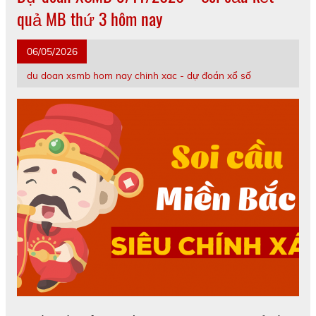
quả MB thứ 3 hôm nay
06/05/2026
du doan xsmb hom nay chinh xac - dự đoán xổ số