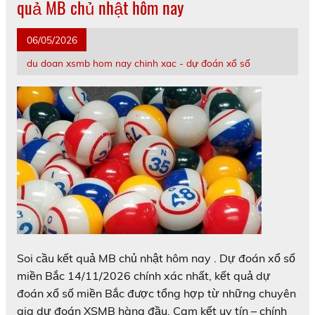
quả MB chủ nhật hôm nay
06/05/2026
du doan xsmb hom nay chinh xac - dự đoán xổ số
Soi cầu kết quả MB chủ nhật hôm nay . Dự đoán xổ số
miền Bắc 14/11/2026 chính xác nhất, kết quả dự
đoán xổ số miền Bắc được tổng hợp từ những chuyên
gia dự đoán XSMB hàng đầu. Cam kết uy tín – chính