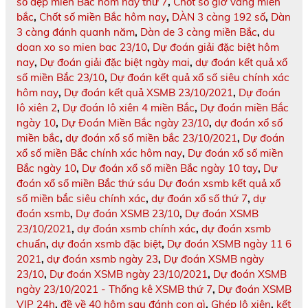
số đẹp miền Bắc hôm nay thứ 7
,
Chốt số giờ vàng miền
bắc
,
Chốt số miền Bắc hôm nay
,
DÀN 3 càng 192 số
,
Dàn
3 càng đánh quanh năm
,
Dàn de 3 càng miền Bắc
,
du
doan xo so mien bac 23/10
,
Dự đoán giải đặc biệt hôm
nay
,
Dự đoán giải đặc biệt ngày mai
,
dự đoán kết quả xổ
số miền Bắc 23/10
,
Dự đoán kết quả xổ số siêu chính xác
hôm nay
,
Dự đoán kết quả XSMB 23/10/2021
,
Dự đoán
lô xiên 2
,
Dự đoán lô xiên 4 miền Bắc
,
Dự đoán miền Bắc
ngày 10
,
Dự Đoán Miền Bắc ngày 23/10
,
dự đoán xổ số
miền bắc
,
dự đoán xổ số miền bắc 23/10/2021
,
Dự đoán
xổ số miền Bắc chính xác hôm nay
,
Dự đoán xổ số miền
Bắc ngày 10
,
Dự đoán xổ số miền Bắc ngày 10 tay
,
Dự
đoán xổ số miền Bắc thứ sáu Dự đoán xsmb kết quả xổ
số miền bắc siêu chính xác
,
dự đoán xổ số thứ 7
,
dự
đoán xsmb
,
Dự đoán XSMB 23/10
,
Dự đoán XSMB
23/10/2021
,
dự đoán xsmb chính xác
,
dự đoán xsmb
chuẩn
,
dự đoán xsmb đặc biệt
,
Dự đoán XSMB ngày 11 6
2021
,
dự đoán xsmb ngày 23
,
Dự đoán XSMB ngày
23/10
,
Dự đoán XSMB ngày 23/10/2021
,
Dự đoán XSMB
ngày 23/10/2021 - Thống kê XSMB thứ 7
,
Dự đoán XSMB
VIP 24h
,
đề về 40 hôm sau đánh con gì
,
Ghép lô xiên
,
kết