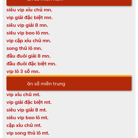
siêu vip xỉu chủ mn.
vip giải đặc biệt mn.
siêu vip giải 8 mn.
siêu vip bao lô mn.
vip cặp xỉu chủ mn.
song thủ lô mn.
đầu đuôi giải 8 mn.
đầu đuôi đặc biệt mn.
vip lô 3 số mn.
ăn số miền trung
vip xỉu chủ mt.
vip giải đặc biệt mt.
siêu vip giải 8 mt.
siêu vip bao lô mt.
cặp xỉu chủ mt.
vip song thủ lô mt.