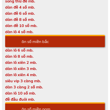
song thủ đề mb.
dàn đề 4 số mb.
dàn đề 6 số mb.
dàn đề 8 số mb.
dàn đề 10 số mb.
dàn lô 4 số mb.
ăn số miền bắc
dàn lô 6 số mb.
dàn lô 8 số mb.
dàn lô xiên 2 mb.
dàn lô xiên 3 mb.
dàn lô xiên 4 mb.
siêu vip 3 càng mb.
dàn 3 càng 2 số mb.
dàn lô 10 số mb.
đề đầu đuôi mb.
ăn số miền nam