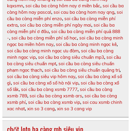
kqxsmn
,
soi cầu ba càng hôm nay ơ miền bắc
,
soi cầu ba
càng hôm nay pascal
,
soi cau ba càng hom nay qng
,
soi
cầu ba càng miễn phí enzo
,
soi cầu ba càng miễn phí
extra
,
soi cầu ba càng miễn phí ngày mai
,
soi cầu ba
càng miễn phí ơ đâu
,
soi cầu ba càng miễn phí quả 888
-
,
soi cầu ba càng miễn phí số học
,
soi cầu ba càng minh
ngọc ba miền hôm nay
,
soi cầu ba càng minh ngọc kê
,
soi cầu ba càng minh ngọc ưu đàm
,
soi cầu ba càng
minh ngọc vip
,
soi cầu ba càng siêu chuẩn mp3
,
soi cầu
ba càng siêu chuẩn mpt
,
soi cầu ba càng siêu chuẩn
phạm ngọc thạch
,
soi cầu ba càng siêu chuẩn quảng trị
,
soi cầu ba càng siêu vip hôm nay
,
soi cầu ba càng xổ số
gì
,
soi cầu ba càng xổ số hà nội vip
,
soi cầu ba càng xổ
số lắk
,
soi cầu ba càng xsmb 7777
,
soi cầu ba càng
xsmb 789
,
soi cầu ba càng xsmb ars
,
soi cầu ba càng
xsmb phí
,
soi cầu ba càng xsmb vip
,
soi cau xsmb chinh
xac nhat
,
xin so 3 cang
,
xin so 3 cang vip
chốt loto ba càng mb siêu vip