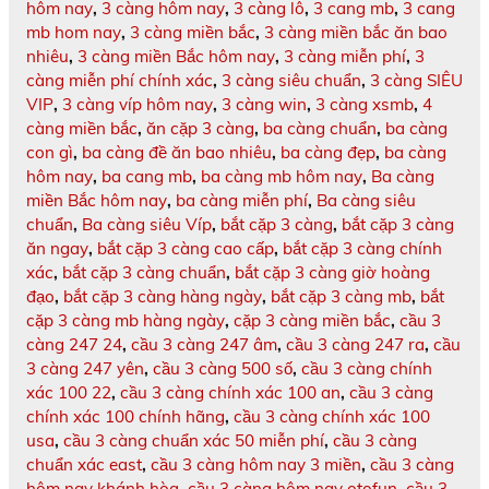
hôm nay
,
3 càng hôm nay
,
3 càng lô
,
3 cang mb
,
3 cang
mb hom nay
,
3 càng miền bắc
,
3 càng miền bắc ăn bao
nhiêu
,
3 càng miền Bắc hôm nay
,
3 càng miễn phí
,
3
càng miễn phí chính xác
,
3 càng siêu chuẩn
,
3 càng SIÊU
VIP
,
3 càng víp hôm nay
,
3 càng win
,
3 càng xsmb
,
4
càng miền bắc
,
ăn cặp 3 càng
,
ba càng chuẩn
,
ba càng
con gì
,
ba càng đề ăn bao nhiêu
,
ba càng đẹp
,
ba càng
hôm nay
,
ba cang mb
,
ba càng mb hôm nay
,
Ba càng
miền Bắc hôm nay
,
ba càng miễn phí
,
Ba càng siêu
chuẩn
,
Ba càng siêu Víp
,
bắt cặp 3 càng
,
bắt cặp 3 càng
ăn ngay
,
bắt cặp 3 càng cao cấp
,
bắt cặp 3 càng chính
xác
,
bắt cặp 3 càng chuẩn
,
bắt cặp 3 càng giờ hoàng
đạo
,
bắt cặp 3 càng hàng ngày
,
bắt cặp 3 càng mb
,
bắt
cặp 3 càng mb hàng ngày
,
cặp 3 càng miền bắc
,
cầu 3
càng 247 24
,
cầu 3 càng 247 âm
,
cầu 3 càng 247 ra
,
cầu
3 càng 247 yên
,
cầu 3 càng 500 số
,
cầu 3 càng chính
xác 100 22
,
cầu 3 càng chính xác 100 an
,
cầu 3 càng
chính xác 100 chính hãng
,
cầu 3 càng chính xác 100
usa
,
cầu 3 càng chuẩn xác 50 miễn phí
,
cầu 3 càng
chuẩn xác east
,
cầu 3 càng hôm nay 3 miền
,
cầu 3 càng
hôm nay khánh hòa
,
cầu 3 càng hôm nay otofun
,
cầu 3