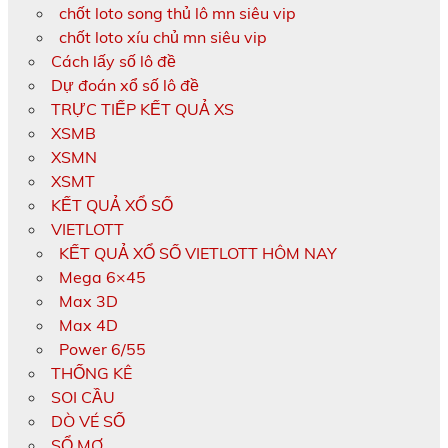
chốt loto song thủ lô mn siêu vip
chốt loto xíu chủ mn siêu vip
Cách lấy số lô đề
Dự đoán xổ số lô đề
TRỰC TIẾP KẾT QUẢ XS
XSMB
XSMN
XSMT
KẾT QUẢ XỔ SỐ
VIETLOTT
KẾT QUẢ XỔ SỐ VIETLOTT HÔM NAY
Mega 6×45
Max 3D
Max 4D
Power 6/55
THỐNG KÊ
SOI CẦU
DÒ VÉ SỐ
SỔ MƠ