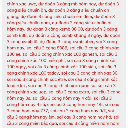
chính xác uwc
,
dự đoán 3 càng mb hôm nay
,
dự đoán 3
càng siêu chuẩn ăn
,
dự đoán 3 càng siêu chuẩn an
giang
,
dự đoán 3 càng siêu chuẩn êm đềm
,
dự đoán 3
càng siêu chuẩn nam
,
dự đoán 3 càng siêu chuẩn ơi
hôm nay
,
dự đoán 3 càng xsmb 00 00
,
dự đoán 3 càng
xsmb 888
,
dự đoán 3 càng xsmb khung 3 ngày
,
dự đoán
3 càng xsmb lô
,
dự đoán 3 càng xsmb uber
,
soi 3 cang
hom nay
,
soi cầu 3 càng 8386
,
soi cầu 3 càng chính xác
100 ee
,
soi cầu 3 càng chính xác 100 ganesh
,
soi cầu 3
càng chính xác 100 miễn phí
,
soi cầu 3 càng chính xác
100 ngày
,
soi cầu 3 càng chính xác 100 siêu
,
soi cầu 3
càng chính xác 100 today
,
soi cau 3 cang chinh xac 30
,
soi cau 3 cang chinh xac être
,
soi cầu 3 càng chính xác
leadertek
,
soi cau 3 cang chinh xac quan su
,
soi cầu 3
càng chính xác uop
,
soi cầu 3 càng extra
,
soi cầu 3 càng
hôm nay 3s
,
soi cầu 3 càng hôm nay 4 đài
,
soi cầu 3
càng hôm nay 4 số
,
soi cau 3 cang hom nay 4/5
,
soi cau
3 cang hom nay 777
,
soi cau 3 cang hom nay 9/7
,
soi
cầu 3 càng hôm nay êm
,
soi cau 3 cang hom nay hd
,
soi
cầu 3 càng miền bắc qua
,
soi cầu 3 càng miền nam hôm