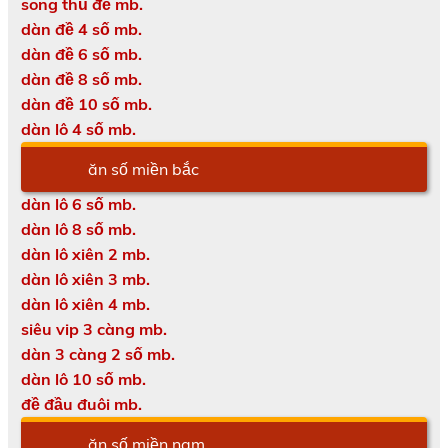
song thủ đề mb.
dàn đề 4 số mb.
dàn đề 6 số mb.
dàn đề 8 số mb.
dàn đề 10 số mb.
dàn lô 4 số mb.
ăn số miền bắc
dàn lô 6 số mb.
dàn lô 8 số mb.
dàn lô xiên 2 mb.
dàn lô xiên 3 mb.
dàn lô xiên 4 mb.
siêu vip 3 càng mb.
dàn 3 càng 2 số mb.
dàn lô 10 số mb.
đề đầu đuôi mb.
ăn số miền nam