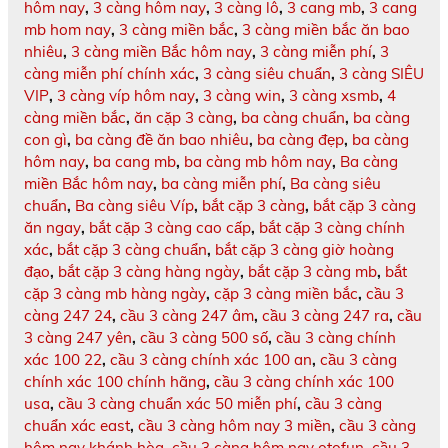
hôm nay
,
3 càng hôm nay
,
3 càng lô
,
3 cang mb
,
3 cang
mb hom nay
,
3 càng miền bắc
,
3 càng miền bắc ăn bao
nhiêu
,
3 càng miền Bắc hôm nay
,
3 càng miễn phí
,
3
càng miễn phí chính xác
,
3 càng siêu chuẩn
,
3 càng SIÊU
VIP
,
3 càng víp hôm nay
,
3 càng win
,
3 càng xsmb
,
4
càng miền bắc
,
ăn cặp 3 càng
,
ba càng chuẩn
,
ba càng
con gì
,
ba càng đề ăn bao nhiêu
,
ba càng đẹp
,
ba càng
hôm nay
,
ba cang mb
,
ba càng mb hôm nay
,
Ba càng
miền Bắc hôm nay
,
ba càng miễn phí
,
Ba càng siêu
chuẩn
,
Ba càng siêu Víp
,
bắt cặp 3 càng
,
bắt cặp 3 càng
ăn ngay
,
bắt cặp 3 càng cao cấp
,
bắt cặp 3 càng chính
xác
,
bắt cặp 3 càng chuẩn
,
bắt cặp 3 càng giờ hoàng
đạo
,
bắt cặp 3 càng hàng ngày
,
bắt cặp 3 càng mb
,
bắt
cặp 3 càng mb hàng ngày
,
cặp 3 càng miền bắc
,
cầu 3
càng 247 24
,
cầu 3 càng 247 âm
,
cầu 3 càng 247 ra
,
cầu
3 càng 247 yên
,
cầu 3 càng 500 số
,
cầu 3 càng chính
xác 100 22
,
cầu 3 càng chính xác 100 an
,
cầu 3 càng
chính xác 100 chính hãng
,
cầu 3 càng chính xác 100
usa
,
cầu 3 càng chuẩn xác 50 miễn phí
,
cầu 3 càng
chuẩn xác east
,
cầu 3 càng hôm nay 3 miền
,
cầu 3 càng
hôm nay khánh hòa
,
cầu 3 càng hôm nay otofun
,
cầu 3