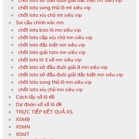
chốt loto sớ đầu đuôi giải đặc biệt mt siêu vip
chốt loto song thủ lô mt siêu vip
chốt loto xíu chủ mt siêu vip
Soi cầu chính xác mn
chốt loto bao lô mn siêu vip
chốt loto cặp xíu chủ mn siêu vip
chốt loto đặc biệt mn siêu vip
chốt loto giải tám mn siêu vip
chốt loto lô 3 số mn siêu vip
chốt loto sớ đầu đuôi giải 8 mn siêu vip
chốt loto sớ đầu đuôi giải đặc biệt mn siêu vip
chốt loto song thủ lô mn siêu vip
chốt loto xíu chủ mn siêu vip
Cách lấy số lô đề
Dự đoán xổ số lô đề
TRỰC TIẾP KẾT QUẢ XS
XSMB
XSMN
XSMT