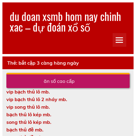
Skip
to
du doan xsmb hom nay chinh
content
xac – dự đoán xổ số
du doan xsmb hom nay chinh xac – dự đoán xổ số
Thẻ:
bắt cặp 3 càng hàng ngày
ăn số cao cấp
vip bạch thủ lô mb.
vip bạch thủ lô 2 nháy mb.
vip song thủ lô mb.
bạch thủ lô kép mb.
song thủ lô kép mb.
bạch thủ đề mb.