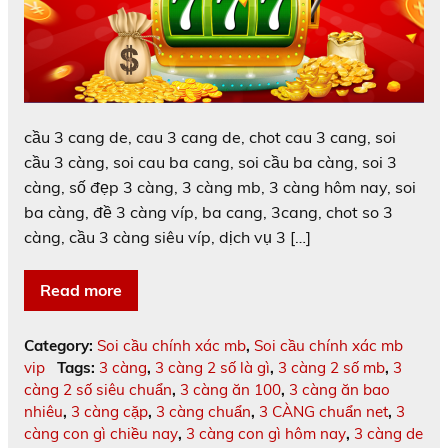
cầu 3 cang de, cau 3 cang de, chot cau 3 cang, soi
cầu 3 càng, soi cau ba cang, soi cầu ba càng, soi 3
càng, số đẹp 3 càng, 3 càng mb, 3 càng hôm nay, soi
ba càng, đề 3 càng víp, ba cang, 3cang, chot so 3
càng, cầu 3 càng siêu víp, dịch vụ 3 […]
Read more
Category:
Soi cầu chính xác mb
,
Soi cầu chính xác mb
vip
Tags:
3 càng
,
3 càng 2 số là gì
,
3 càng 2 số mb
,
3
càng 2 số siêu chuẩn
,
3 càng ăn 100
,
3 càng ăn bao
nhiêu
,
3 càng cặp
,
3 càng chuẩn
,
3 CÀNG chuẩn net
,
3
càng con gì chiều nay
,
3 càng con gì hôm nay
,
3 càng de