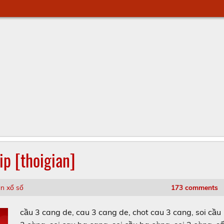
ip [thoigian]
n xổ số
173 comments
cầu 3 cang de, cau 3 cang de, chot cau 3 cang, soi cầu