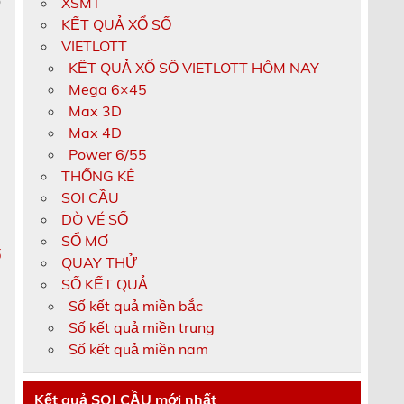
ố
XSMT
KẾT QUẢ XỔ SỐ
VIETLOTT
KẾT QUẢ XỔ SỐ VIETLOTT HÔM NAY
Mega 6×45
Max 3D
Max 4D
Power 6/55
THỐNG KÊ
SOI CẦU
DÒ VÉ SỐ
SỔ MƠ
ố
QUAY THỬ
SỐ KẾT QUẢ
Số kết quả miền bắc
Số kết quả miền trung
Số kết quả miền nam
Kết quả SOI CẦU mới nhất