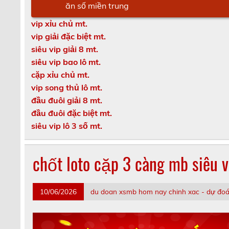
ăn số miền trung
vip xỉu chủ mt.
vip giải đặc biệt mt.
siêu vip giải 8 mt.
siêu vip bao lô mt.
cặp xỉu chủ mt.
vip song thủ lô mt.
đầu đuôi giải 8 mt.
đầu đuôi đặc biệt mt.
siêu vip lô 3 số mt.
chốt loto cặp 3 càng mb siêu v
10/06/2026
du doan xsmb hom nay chinh xac - dự đoá