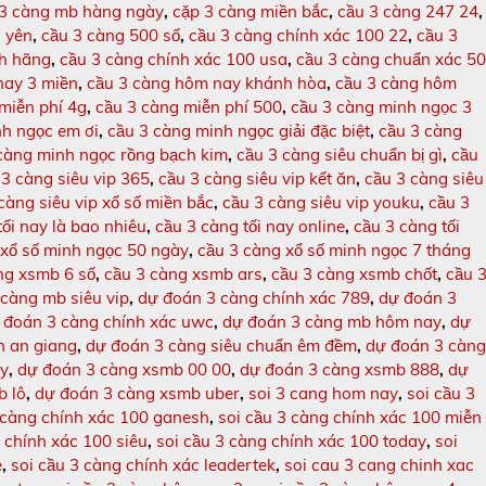
 3 càng mb hàng ngày
,
cặp 3 càng miền bắc
,
cầu 3 càng 247 24
,
 yên
,
cầu 3 càng 500 số
,
cầu 3 càng chính xác 100 22
,
cầu 3
nh hãng
,
cầu 3 càng chính xác 100 usa
,
cầu 3 càng chuẩn xác 5
nay 3 miền
,
cầu 3 càng hôm nay khánh hòa
,
cầu 3 càng hôm
miễn phí 4g
,
cầu 3 càng miễn phí 500
,
cầu 3 càng minh ngọc 3
nh ngọc em ơi
,
cầu 3 càng minh ngọc giải đặc biệt
,
cầu 3 càng
càng minh ngọc rồng bạch kim
,
cầu 3 càng siêu chuẩn bị gì
,
cầu
 3 càng siêu vip 365
,
cầu 3 càng siêu vip kết ăn
,
cầu 3 càng siêu
càng siêu vip xổ số miền bắc
,
cầu 3 càng siêu vip youku
,
cầu 3
tối nay là bao nhiêu
,
cầu 3 càng tối nay online
,
cầu 3 càng tối
 xổ số minh ngọc 50 ngày
,
cầu 3 càng xổ số minh ngọc 7 tháng
ng xsmb 6 số
,
cầu 3 càng xsmb ars
,
cầu 3 càng xsmb chốt
,
cầu 
 càng mb siêu vip
,
dự đoán 3 càng chính xác 789
,
dự đoán 3
 đoán 3 càng chính xác uwc
,
dự đoán 3 càng mb hôm nay
,
dự
n an giang
,
dự đoán 3 càng siêu chuẩn êm đềm
,
dự đoán 3 càn
ay
,
dự đoán 3 càng xsmb 00 00
,
dự đoán 3 càng xsmb 888
,
dự
b lô
,
dự đoán 3 càng xsmb uber
,
soi 3 cang hom nay
,
soi cầu 3
 càng chính xác 100 ganesh
,
soi cầu 3 càng chính xác 100 miễn
 chính xác 100 siêu
,
soi cầu 3 càng chính xác 100 today
,
soi
e
,
soi cầu 3 càng chính xác leadertek
,
soi cau 3 cang chinh xac