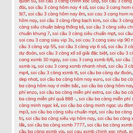
quan su
,
soi cầu 3 càng chính xác uop
,
soi cầu 3 càng
đài
,
soi cầu 3 càng hôm nay 4 số
,
soi cau 3 cang hom 
9/7
,
soi cầu 3 càng hôm nay êm
,
soi cau 3 cang hom n
hôm nay
,
soi cầu 3 càng rồng bạch kim
,
soi cầu 3 càn
càng siêu chuẩn bảng thống kê
,
soi cầu 3 càng siêu c
chuẩn khung 7
,
soi cầu 3 càng siêu chuẩn mpt
,
soi cầu
soi cau 3 cang sieu vip 3s
,
soi cau 3 cang sieu vip 90 
cầu 3 càng vip 55
,
soi cầu 3 càng vip 6 số
,
soi cầu 3 c
dự đoán
,
soi cầu 3 càng xổ số giải đặc biệt
,
soi cầu 3 c
cang xsmb 30 ngay
,
soi cau 3 cang xsmb 6/6
,
soi cầu
xsmb iq
,
soi cau 3 cang xsmb nhanh nhat
,
soi cầu 3 c
mp4
,
soi cầu 3 càng xsmb tt
,
soi cầu ba càng dự đoán
dep nhat
,
soi cầu ba càng hôm nay euro
,
soi cầu ba c
ba càng hôm nay ơ miền bắc
,
soi cầu ba càng hôm na
phí enzo
,
soi cầu ba càng miễn phí extra
,
soi cầu ba c
ba càng miễn phí quả 888 -
,
soi cầu ba càng miễn phí 
càng minh ngọc kê
,
soi cầu ba càng minh ngọc ưu đà
mp3
,
soi cầu ba càng siêu chuẩn mpt
,
soi cầu ba càng
trị
,
soi cầu ba càng siêu vip hôm nay
,
soi cầu ba càng x
lắk
,
soi cầu ba càng xsmb 7777
,
soi cầu ba càng xsmb
cầu ba càng xsmb vip
,
soi cau xsmb chinh xac nhat
,
x