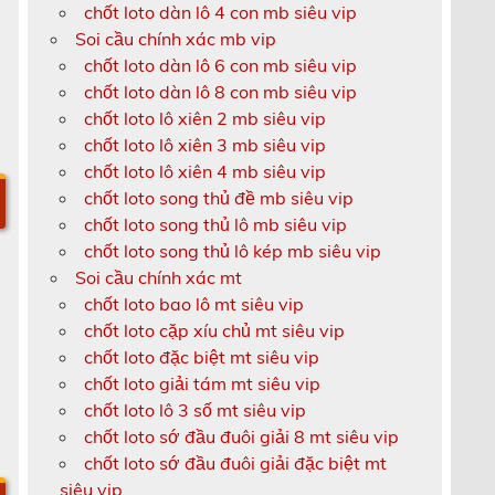
chốt loto dàn lô 4 con mb siêu vip
Soi cầu chính xác mb vip
chốt loto dàn lô 6 con mb siêu vip
chốt loto dàn lô 8 con mb siêu vip
chốt loto lô xiên 2 mb siêu vip
chốt loto lô xiên 3 mb siêu vip
chốt loto lô xiên 4 mb siêu vip
chốt loto song thủ đề mb siêu vip
chốt loto song thủ lô mb siêu vip
chốt loto song thủ lô kép mb siêu vip
Soi cầu chính xác mt
chốt loto bao lô mt siêu vip
chốt loto cặp xíu chủ mt siêu vip
chốt loto đặc biệt mt siêu vip
chốt loto giải tám mt siêu vip
chốt loto lô 3 số mt siêu vip
chốt loto sớ đầu đuôi giải 8 mt siêu vip
chốt loto sớ đầu đuôi giải đặc biệt mt
siêu vip