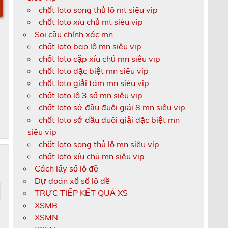
chốt loto song thủ lô mt siêu vip
chốt loto xíu chủ mt siêu vip
Soi cầu chính xác mn
chốt loto bao lô mn siêu vip
chốt loto cặp xíu chủ mn siêu vip
chốt loto đặc biệt mn siêu vip
chốt loto giải tám mn siêu vip
chốt loto lô 3 số mn siêu vip
chốt loto sớ đầu đuôi giải 8 mn siêu vip
chốt loto sớ đầu đuôi giải đặc biệt mn
siêu vip
chốt loto song thủ lô mn siêu vip
chốt loto xíu chủ mn siêu vip
Cách lấy số lô đề
Dự đoán xổ số lô đề
TRỰC TIẾP KẾT QUẢ XS
XSMB
XSMN