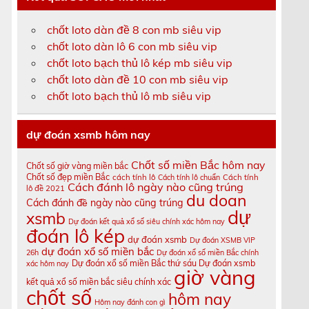
chốt loto dàn đề 8 con mb siêu vip
0
chốt loto dàn lô 6 con mb siêu vip
chốt loto bạch thủ lô kép mb siêu vip
chốt loto dàn đề 10 con mb siêu vip
chốt loto bạch thủ lô mb siêu vip
dự đoán xsmb hôm nay
Chốt số miền Bắc hôm nay
Chốt số giờ vàng miền bắc
3
Chốt số đẹp miền Bắc
cách tính lô
Cách tính lô chuẩn
Cách tính
Cách đánh lô ngày nào cũng trúng
lô đề 2021
du doan
Cách đánh đề ngày nào cũng trúng
dự
xsmb
g
Dự đoán kết quả xổ số siêu chính xác hôm nay
đoán lô kép
dự đoán xsmb
Dự đoán XSMB VIP
dự đoán xổ số miền bắc
26h
Dự đoán xổ số miền Bắc chính
Dự đoán xổ số miền Bắc thứ sáu Dự đoán xsmb
xác hôm nay
giờ vàng
kết quả xổ số miền bắc siêu chính xác
chốt số
hôm nay
Hôm nay đánh con gì