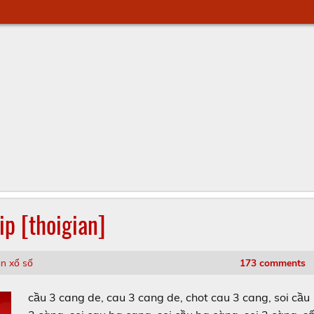
ip [thoigian]
n xổ số
173 comments
cầu 3 cang de, cau 3 cang de, chot cau 3 cang, soi cầu