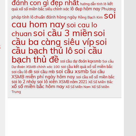
đánh con gì đẹp nhất
kết
hướng dẫn tính lô
lô đẹp hôm nay
Phương
quả xổ số miền bắc siêu chính xác
soi
pháp tính lô chuẩn đánh hàng ngày
Rồng Bạch Kim
cau hom nay
soi cau lo
soi cầu 3 miền
soi
chuan
cầu ba càng siêu víp
soi
ố
cầu bạch thủ lô
soi cầu
bạch thủ đề
soi cầu dự đoán kqxsmb
Soi cầu
soi cầu kết quả xổ số miền bắc
Dự đoán XSMB chính xác 100
soi cầu xsmb
Soi cầu
soi cầu mb
soi cầu lô đề
XSMB miễn phí ngày hôm nay
soi cầu xổ số miền bắc
soi lô xiên
soi lo 2 nháy
XSMB năm 2021
Xổ Số Miền Bắc
xổ số miền bắc hôm nay
Xổ Số Miền Nam
Xổ Số Miền
Trung