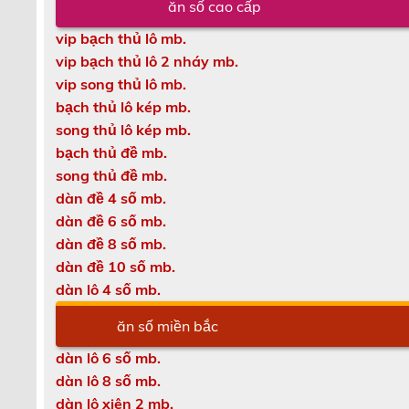
ăn số cao cấp
vip bạch thủ lô mb.
vip bạch thủ lô 2 nháy mb.
vip song thủ lô mb.
bạch thủ lô kép mb.
song thủ lô kép mb.
bạch thủ đề mb.
song thủ đề mb.
dàn đề 4 số mb.
dàn đề 6 số mb.
dàn đề 8 số mb.
dàn đề 10 số mb.
dàn lô 4 số mb.
ăn số miền bắc
dàn lô 6 số mb.
dàn lô 8 số mb.
dàn lô xiên 2 mb.