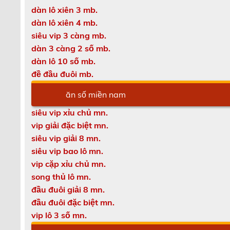
dàn lô xiên 3 mb.
dàn lô xiên 4 mb.
siêu vip 3 càng mb.
dàn 3 càng 2 số mb.
dàn lô 10 số mb.
đề đầu đuôi mb.
ăn số miền nam
siêu vip xỉu chủ mn.
vip giải đặc biệt mn.
siêu vip giải 8 mn.
siêu vip bao lô mn.
vip cặp xỉu chủ mn.
song thủ lô mn.
đầu đuôi giải 8 mn.
đầu đuôi đặc biệt mn.
vip lô 3 số mn.