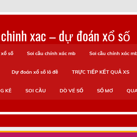
chinh xac – dự đoán xổ số
số
 xổ số
Soi cầu chính xác mb
Soi cầu chính xác mb
Dự đoán xổ số lô đề
TRỰC TIẾP KẾT QUẢ XS
G KÊ
SOI CẦU
DÒ VÉ SỐ
SỔ MƠ
QUA