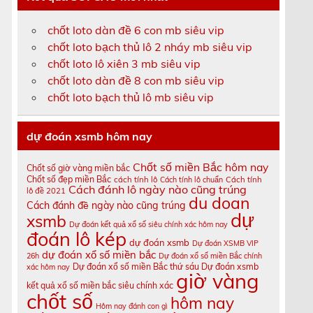
chốt loto dàn đề 6 con mb siêu vip
0
chốt loto bạch thủ lô 2 nháy mb siêu vip
chốt loto lô xiên 3 mb siêu vip
chốt loto dàn đề 8 con mb siêu vip
chốt loto bạch thủ lô mb siêu vip
dự đoán xsmb hôm nay
Chốt số miền Bắc hôm nay
Chốt số giờ vàng miền bắc
3
Chốt số đẹp miền Bắc
cách tính lô
Cách tính lô chuẩn
Cách tính
Cách đánh lô ngày nào cũng trúng
lô đề 2021
du doan
Cách đánh đề ngày nào cũng trúng
dự
xsmb
g
Dự đoán kết quả xổ số siêu chính xác hôm nay
đoán lô kép
dự đoán xsmb
Dự đoán XSMB VIP
dự đoán xổ số miền bắc
26h
Dự đoán xổ số miền Bắc chính
Dự đoán xổ số miền Bắc thứ sáu Dự đoán xsmb
xác hôm nay
giờ vàng
kết quả xổ số miền bắc siêu chính xác
chốt số
hôm nay
Hôm nay đánh con gì