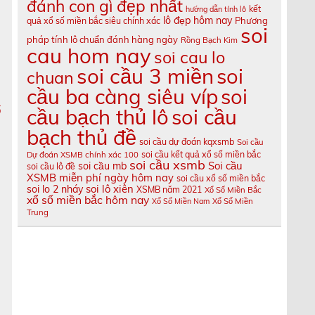
đánh con gì đẹp nhất
kết
hướng dẫn tính lô
lô đẹp hôm nay
Phương
quả xổ số miền bắc siêu chính xác
soi
pháp tính lô chuẩn đánh hàng ngày
Rồng Bạch Kim
cau hom nay
soi cau lo
soi cầu 3 miền
soi
chuan
cầu ba càng siêu víp
soi
ố
cầu bạch thủ lô
soi cầu
bạch thủ đề
soi cầu dự đoán kqxsmb
Soi cầu
soi cầu kết quả xổ số miền bắc
Dự đoán XSMB chính xác 100
soi cầu xsmb
Soi cầu
soi cầu mb
soi cầu lô đề
XSMB miễn phí ngày hôm nay
soi cầu xổ số miền bắc
soi lô xiên
soi lo 2 nháy
XSMB năm 2021
Xổ Số Miền Bắc
xổ số miền bắc hôm nay
Xổ Số Miền Nam
Xổ Số Miền
Trung