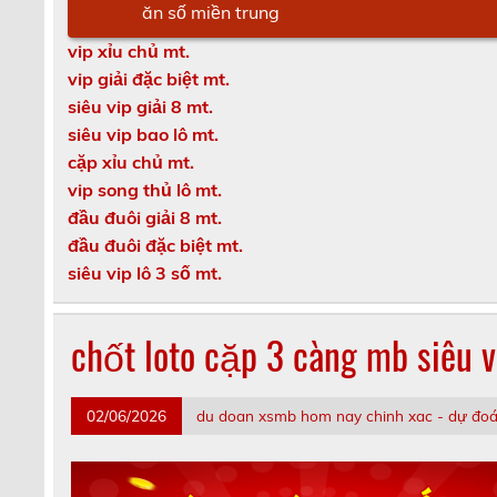
ăn số miền trung
vip xỉu chủ mt.
vip giải đặc biệt mt.
siêu vip giải 8 mt.
siêu vip bao lô mt.
cặp xỉu chủ mt.
vip song thủ lô mt.
đầu đuôi giải 8 mt.
đầu đuôi đặc biệt mt.
siêu vip lô 3 số mt.
chốt loto cặp 3 càng mb siêu v
02/06/2026
du doan xsmb hom nay chinh xac - dự đoá