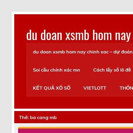
Skip
to
content
du doan xsmb hom nay 
du doan xsmb hom nay chinh xac – dự đoán xổ 
du doan xsmb hom nay chinh xac – dự đoán
Soi cầu chính xác mn
Cách lấy số lô đề
KẾT QUẢ XỔ SỐ
VIETLOTT
THỐN
Thẻ:
ba cang mb