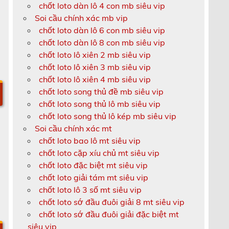
chốt loto dàn lô 4 con mb siêu vip
Soi cầu chính xác mb vip
chốt loto dàn lô 6 con mb siêu vip
chốt loto dàn lô 8 con mb siêu vip
chốt loto lô xiên 2 mb siêu vip
chốt loto lô xiên 3 mb siêu vip
chốt loto lô xiên 4 mb siêu vip
chốt loto song thủ đề mb siêu vip
chốt loto song thủ lô mb siêu vip
chốt loto song thủ lô kép mb siêu vip
Soi cầu chính xác mt
chốt loto bao lô mt siêu vip
chốt loto cặp xíu chủ mt siêu vip
chốt loto đặc biệt mt siêu vip
chốt loto giải tám mt siêu vip
chốt loto lô 3 số mt siêu vip
chốt loto sớ đầu đuôi giải 8 mt siêu vip
chốt loto sớ đầu đuôi giải đặc biệt mt
siêu vip