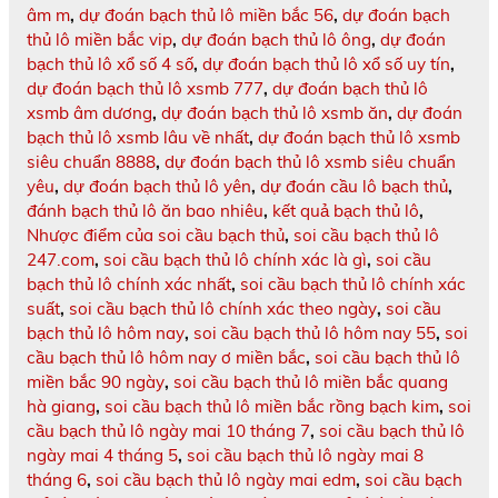
âm m
,
dự đoán bạch thủ lô miền bắc 56
,
dự đoán bạch
thủ lô miền bắc vip
,
dự đoán bạch thủ lô ông
,
dự đoán
bạch thủ lô xổ số 4 số
,
dự đoán bạch thủ lô xổ số uy tín
,
dự đoán bạch thủ lô xsmb 777
,
dự đoán bạch thủ lô
xsmb âm dương
,
dự đoán bạch thủ lô xsmb ăn
,
dự đoán
bạch thủ lô xsmb lâu về nhất
,
dự đoán bạch thủ lô xsmb
siêu chuẩn 8888
,
dự đoán bạch thủ lô xsmb siêu chuẩn
yêu
,
dự đoán bạch thủ lô yên
,
dự đoán cầu lô bạch thủ
,
đánh bạch thủ lô ăn bao nhiêu
,
kết quả bạch thủ lô
,
Nhược điểm của soi cầu bạch thủ
,
soi cầu bạch thủ lô
247.com
,
soi cầu bạch thủ lô chính xác là gì
,
soi cầu
bạch thủ lô chính xác nhất
,
soi cầu bạch thủ lô chính xác
suất
,
soi cầu bạch thủ lô chính xác theo ngày
,
soi cầu
bạch thủ lô hôm nay
,
soi cầu bạch thủ lô hôm nay 55
,
soi
cầu bạch thủ lô hôm nay ơ miền bắc
,
soi cầu bạch thủ lô
miền bắc 90 ngày
,
soi cầu bạch thủ lô miền bắc quang
hà giang
,
soi cầu bạch thủ lô miền bắc rồng bạch kim
,
soi
cầu bạch thủ lô ngày mai 10 tháng 7
,
soi cầu bạch thủ lô
ngày mai 4 tháng 5
,
soi cầu bạch thủ lô ngày mai 8
tháng 6
,
soi cầu bạch thủ lô ngày mai edm
,
soi cầu bạch