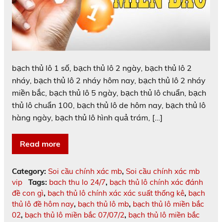
bạch thủ lô 1 số, bạch thủ lô 2 ngày, bạch thủ lô 2
nháy, bạch thủ lô 2 nháy hôm nay, bạch thủ lô 2 nháy
miền bắc, bạch thủ lô 5 ngày, bạch thủ lô chuẩn, bạch
thủ lô chuẩn 100, bạch thủ lô de hôm nay, bạch thủ lô
hàng ngày, bạch thủ lô hình quả trám, […]
Read more
Category:
Soi cầu chính xác mb
,
Soi cầu chính xác mb
vip
Tags:
bach thu lo 24/7
,
bạch thủ lô chính xác đánh
đề con gì
,
bạch thủ lô chính xác xác suất thống kê
,
bạch
thủ lô đề hôm nay
,
bạch thủ lô mb
,
bạch thủ lô miền bắc
02
,
bạch thủ lô miền bắc 07/07/2
,
bạch thủ lô miền bắc