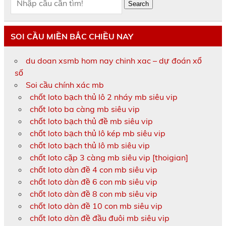
Search
SOI CẦU MIỀN BẮC CHIỀU NAY
du doan xsmb hom nay chinh xac – dự đoán xổ
số
Soi cầu chính xác mb
chốt loto bạch thủ lô 2 nháy mb siêu vip
chốt loto ba càng mb siêu vip
chốt loto bạch thủ đề mb siêu vip
chốt loto bạch thủ lô kép mb siêu vip
chốt loto bạch thủ lô mb siêu vip
chốt loto cặp 3 càng mb siêu vip [thoigian]
chốt loto dàn đề 4 con mb siêu vip
chốt loto dàn đề 6 con mb siêu vip
chốt loto dàn đề 8 con mb siêu vip
chốt loto dàn đề 10 con mb siêu vip
chốt loto dàn đề đầu đuôi mb siêu vip