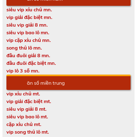
siêu vip xỉu chủ mn.
vip giải đặc biệt mn.
siêu vip giải 8 mn.
siêu vip bao lô mn.
vip cặp xỉu chủ mn.
song thủ lô mn.
đầu đuôi giải 8 mn.
đầu đuôi đặc biệt mn.
vip lô 3 số mn.
ăn số miền trung
vip xỉu chủ mt.
vip giải đặc biệt mt.
siêu vip giải 8 mt.
siêu vip bao lô mt.
cặp xỉu chủ mt.
vip song thủ lô mt.