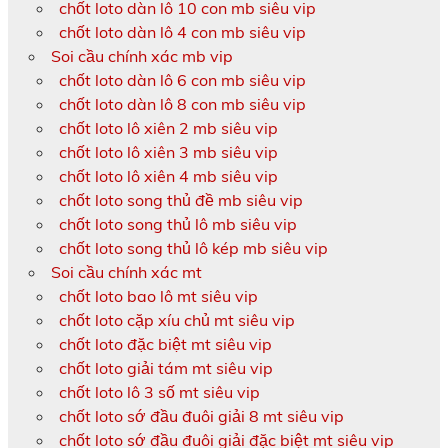
chốt loto dàn lô 10 con mb siêu vip
chốt loto dàn lô 4 con mb siêu vip
Soi cầu chính xác mb vip
chốt loto dàn lô 6 con mb siêu vip
chốt loto dàn lô 8 con mb siêu vip
chốt loto lô xiên 2 mb siêu vip
chốt loto lô xiên 3 mb siêu vip
chốt loto lô xiên 4 mb siêu vip
chốt loto song thủ đề mb siêu vip
chốt loto song thủ lô mb siêu vip
chốt loto song thủ lô kép mb siêu vip
Soi cầu chính xác mt
chốt loto bao lô mt siêu vip
chốt loto cặp xíu chủ mt siêu vip
chốt loto đặc biệt mt siêu vip
chốt loto giải tám mt siêu vip
chốt loto lô 3 số mt siêu vip
chốt loto sớ đầu đuôi giải 8 mt siêu vip
chốt loto sớ đầu đuôi giải đặc biệt mt siêu vip