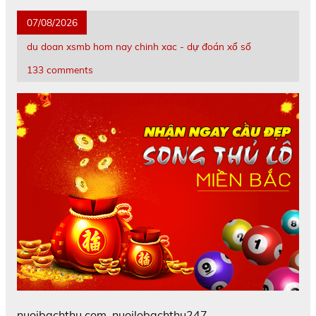
07/08/2026
du doan xsmb hom nay chinh xac - dự đoán xổ số
133 comments
nuoibachthu com, nuoilobachthu247,