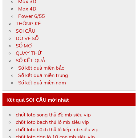
Max 3D
Max 4D
Power 6/55
THỐNG KÊ
SOI CẦU
DÒ VÉ SỐ
SỔ MƠ
QUAY THỬ
SỐ KẾT QUẢ
Số kết quả miền bắc
Số kết quả miền trung
Số kết quả miền nam
Kết quả SOI CẦU mới nhất
chốt loto song thủ đề mb siêu vip
chốt loto bạch thủ lô mb siêu vip
chốt loto bạch thủ lô kép mb siêu vip
chốt loto dàn lô 10 con mb siêu vip