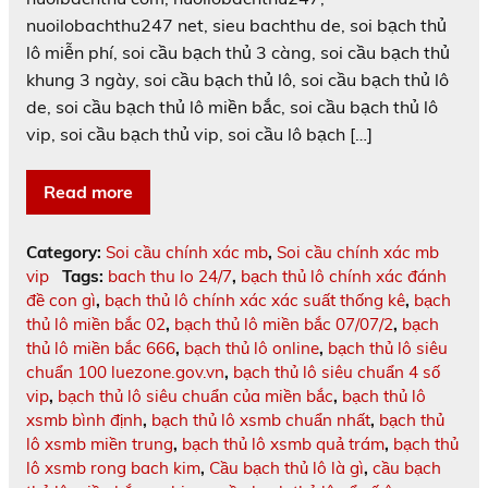
nuoilobachthu247 net, sieu bachthu de, soi bạch thủ
lô miễn phí, soi cầu bạch thủ 3 càng, soi cầu bạch thủ
khung 3 ngày, soi cầu bạch thủ lô, soi cầu bạch thủ lô
de, soi cầu bạch thủ lô miền bắc, soi cầu bạch thủ lô
vip, soi cầu bạch thủ vip, soi cầu lô bạch […]
Read more
Category:
Soi cầu chính xác mb
,
Soi cầu chính xác mb
vip
Tags:
bach thu lo 24/7
,
bạch thủ lô chính xác đánh
đề con gì
,
bạch thủ lô chính xác xác suất thống kê
,
bạch
thủ lô miền bắc 02
,
bạch thủ lô miền bắc 07/07/2
,
bạch
thủ lô miền bắc 666
,
bạch thủ lô online
,
bạch thủ lô siêu
chuẩn 100 luezone.gov.vn
,
bạch thủ lô siêu chuẩn 4 số
vip
,
bạch thủ lô siêu chuẩn của miền bắc
,
bạch thủ lô
xsmb bình định
,
bạch thủ lô xsmb chuẩn nhất
,
bạch thủ
lô xsmb miền trung
,
bạch thủ lô xsmb quả trám
,
bạch thủ
lô xsmb rong bach kim
,
Cầu bạch thủ lô là gì
,
cầu bạch