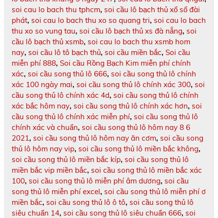
soi cau lo bach thu tphcm
,
soi cầu lô bạch thủ xổ số đài
phát
,
soi cau lo bach thu xo so quang tri
,
soi cau lo bach
thu xo so vung tau
,
soi cầu lô bạch thủ xs đà nẵng
,
soi
cầu lô bạch thủ xsmb
,
soi cau lo bach thu xsmb hom
nay
,
soi cầu lô tô bạch thủ
,
soi cầu miền bắc
,
Soi cầu
miễn phí 888
,
Soi cầu Rồng Bạch Kim miễn phí chính
xác
,
soi cầu song thủ lô 666
,
soi cầu song thủ lô chính
xác 100 ngày mai
,
soi cầu song thủ lô chính xác 300
,
soi
cầu song thủ lô chính xác 4d
,
soi cầu song thủ lô chính
xác bắc hôm nay
,
soi cầu song thủ lô chính xác hơn
,
soi
cầu song thủ lô chính xác miễn phí
,
soi cầu song thủ lô
chính xác và chuẩn
,
soi cầu song thủ lô hôm nay 8 6
2021
,
soi cầu song thủ lô hôm nay ăn cơm
,
soi cầu song
thủ lô hôm nay vip
,
soi cầu song thủ lô miền bắc không
,
soi cầu song thủ lô miền bắc kíp
,
soi cầu song thủ lô
miền bắc vip miền bắc
,
soi cầu song thủ lô miền bắc xác
100
,
soi cầu song thủ lô miễn phí âm dương
,
soi cầu
song thủ lô miễn phí excel
,
soi cầu song thủ lô miễn phí ơ
miền bắc
,
soi cầu song thủ lô ô tô
,
soi cầu song thủ lô
siêu chuẩn 14
,
soi cầu song thủ lô siêu chuẩn 666
,
soi