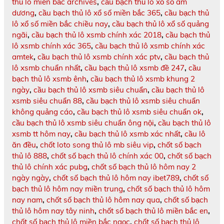
thủ lô miền bắc archives
,
cầu bạch thủ lô xổ số âm
dương
,
cầu bạch thủ lô xổ số miền bắc 365
,
cầu bạch thủ
lô xổ số miền bắc chiều nay
,
cầu bạch thủ lô xổ số quảng
ngãi
,
cầu bạch thủ lô xsmb chính xác 2018
,
cầu bạch thủ
lô xsmb chính xác 365
,
cầu bạch thủ lô xsmb chính xác
amtek
,
cầu bạch thủ lô xsmb chính xác ptv
,
cầu bạch thủ
lô xsmb chuẩn nhất
,
cầu bạch thủ lô xsmb đề 247
,
cầu
bạch thủ lô xsmb ênh
,
cầu bạch thủ lô xsmb khung 2
ngày
,
cầu bạch thủ lô xsmb siêu chuẩn
,
cầu bạch thủ lô
xsmb siêu chuẩn 88
,
cầu bạch thủ lô xsmb siêu chuẩn
không quảng cáo
,
cầu bạch thủ lô xsmb siêu chuẩn ok
,
cầu bạch thủ lô xsmb siêu chuẩn ông nội
,
cầu bạch thủ lô
xsmb tt hôm nay
,
cầu bạch thủ lô xsmb xác nhất
,
cầu lô
ăn đều
,
chốt loto song thủ lô mb siêu vip
,
chốt số bạch
thủ lô 888
,
chốt số bạch thủ lô chính xác 00
,
chốt số bạch
thủ lô chính xác pubg
,
chốt số bạch thủ lô hôm nay 2
ngày ngày
,
chốt số bạch thủ lô hôm nay ibet789
,
chốt số
bạch thủ lô hôm nay miền trung
,
chốt số bạch thủ lô hôm
nay nam
,
chốt số bạch thủ lô hôm nay qua
,
chốt số bạch
thủ lô hôm nay tây ninh
,
chốt số bạch thủ lô miền bắc en
,
chốt số bạch thủ lô miền bắc ngọc
,
chốt số bạch thủ lô