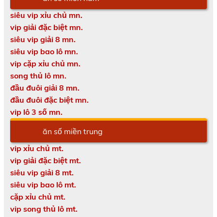
siêu vip xỉu chủ mn.
vip giải đặc biệt mn.
siêu vip giải 8 mn.
siêu vip bao lô mn.
vip cặp xỉu chủ mn.
song thủ lô mn.
đầu đuôi giải 8 mn.
đầu đuôi đặc biệt mn.
vip lô 3 số mn.
ăn số miền trung
vip xỉu chủ mt.
vip giải đặc biệt mt.
siêu vip giải 8 mt.
siêu vip bao lô mt.
cặp xỉu chủ mt.
vip song thủ lô mt.