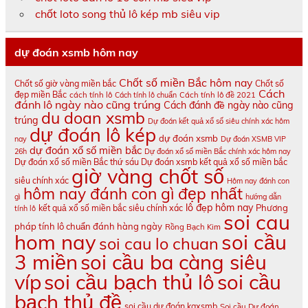
chốt loto song thủ lô kép mb siêu vip
dự đoán xsmb hôm nay
Chốt số miền Bắc hôm nay
Chốt số giờ vàng miền bắc
Chốt số
Cách
đẹp miền Bắc
cách tính lô
Cách tính lô chuẩn
Cách tính lô đề 2021
đánh lô ngày nào cũng trúng
Cách đánh đề ngày nào cũng
du doan xsmb
trúng
Dự đoán kết quả xổ số siêu chính xác hôm
dự đoán lô kép
dự đoán xsmb
nay
Dự đoán XSMB VIP
dự đoán xổ số miền bắc
26h
Dự đoán xổ số miền Bắc chính xác hôm nay
Dự đoán xổ số miền Bắc thứ sáu Dự đoán xsmb kết quả xổ số miền bắc
giờ vàng chốt số
siêu chính xác
Hôm nay đánh con
hôm nay đánh con gì đẹp nhất
gì
hướng dẫn
lô đẹp hôm nay
Phương
kết quả xổ số miền bắc siêu chính xác
tính lô
soi cau
pháp tính lô chuẩn đánh hàng ngày
Rồng Bạch Kim
hom nay
soi cầu
soi cau lo chuan
3 miền
soi cầu ba càng siêu
víp
soi cầu bạch thủ lô
soi cầu
bạch thủ đề
soi cầu dự đoán kqxsmb
Soi cầu Dự đoán