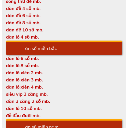
song thủ đề mb.
dàn đề 4 số mb.
dàn đề 6 số mb.
dàn đề 8 số mb.
dàn đề 10 số mb.
dàn lô 4 số mb.
ăn số miền bắc
dàn lô 6 số mb.
dàn lô 8 số mb.
dàn lô xiên 2 mb.
dàn lô xiên 3 mb.
dàn lô xiên 4 mb.
siêu vip 3 càng mb.
dàn 3 càng 2 số mb.
dàn lô 10 số mb.
đề đầu đuôi mb.
ăn số miền nam