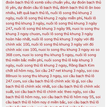
đoán bạch thủ lô xsmb siêu chuẩn yêu
,
dự đoán bạch thủ
lô yên
,
dự đoán cầu lô bạch thủ
,
đánh bạch thủ lô ăn bao
nhiêu
,
kết quả bạch thủ lô
,
nuôi lô song thủ khung 2
ngày
,
nuôi lô song thủ khung 2 ngày miễn phí
,
Nuôi lô
song thủ khung 3 ngày
,
nuôi lô song thủ khung 3 ngày
247
,
nuôi lô song thủ khung 3 ngày 99
,
nuoi lo song thu
khung 3 ngay chuan
,
nuôi lô song thủ khung 3 ngày
hoàn hảo nhất
,
nuôi lô song thủ khung 3 ngày với độ
chính xác 100
,
nuôi lô song thủ khung 3 ngày với đó
chính xác cao 100
,
nuoi lo song thu khung 3 ngay xo so
368 com
,
nuoi lo song thu khung 5 ngay
,
nuôi lô song
thủ miền bắc miễn phí
,
nuôi song thủ lô kép khung 3
ngày
,
nuôi song thủ lô khung 2 ngay
,
Rồng Bạch Kim
chốt số hôm nay
,
Soi cầu 247 net khung 3 ngày
,
soi cau
88nuoi lo song thu khung 3 ngay
,
soi cầu bạch thủ lô
247.com
,
soi cầu bạch thủ lô chính xác là gì
,
soi cầu
bạch thủ lô chính xác nhất
,
soi cầu bạch thủ lô chính xác
suất
,
soi cầu bạch thủ lô chính xác theo ngày
,
soi cầu
bạch thủ lô hôm nay
,
soi cầu bạch thủ lô hôm nay 55
,
soi
cầu bạch thủ lô hôm nay ơ miền bắc
,
soi cầu bạch thủ lô