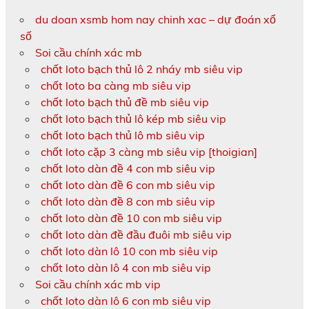
du doan xsmb hom nay chinh xac – dự đoán xổ
số
Soi cầu chính xác mb
chốt loto bạch thủ lô 2 nháy mb siêu vip
chốt loto ba càng mb siêu vip
chốt loto bạch thủ đề mb siêu vip
chốt loto bạch thủ lô kép mb siêu vip
chốt loto bạch thủ lô mb siêu vip
chốt loto cặp 3 càng mb siêu vip [thoigian]
chốt loto dàn đề 4 con mb siêu vip
chốt loto dàn đề 6 con mb siêu vip
chốt loto dàn đề 8 con mb siêu vip
chốt loto dàn đề 10 con mb siêu vip
chốt loto dàn đề đầu đuôi mb siêu vip
chốt loto dàn lô 10 con mb siêu vip
chốt loto dàn lô 4 con mb siêu vip
Soi cầu chính xác mb vip
chốt loto dàn lô 6 con mb siêu vip