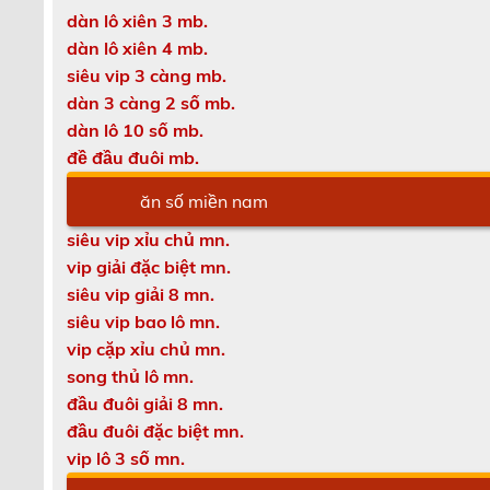
dàn lô xiên 3 mb.
dàn lô xiên 4 mb.
siêu vip 3 càng mb.
dàn 3 càng 2 số mb.
dàn lô 10 số mb.
đề đầu đuôi mb.
ăn số miền nam
siêu vip xỉu chủ mn.
vip giải đặc biệt mn.
siêu vip giải 8 mn.
siêu vip bao lô mn.
vip cặp xỉu chủ mn.
song thủ lô mn.
đầu đuôi giải 8 mn.
đầu đuôi đặc biệt mn.
vip lô 3 số mn.