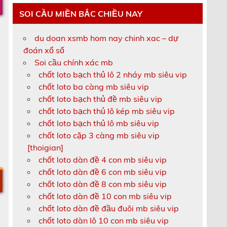
SOI CẦU MIỀN BẮC CHIỀU NAY
du doan xsmb hom nay chinh xac – dự
đoán xổ số
Soi cầu chính xác mb
chốt loto bạch thủ lô 2 nháy mb siêu vip
chốt loto ba càng mb siêu vip
chốt loto bạch thủ đề mb siêu vip
chốt loto bạch thủ lô kép mb siêu vip
chốt loto bạch thủ lô mb siêu vip
chốt loto cặp 3 càng mb siêu vip
[thoigian]
chốt loto dàn đề 4 con mb siêu vip
chốt loto dàn đề 6 con mb siêu vip
chốt loto dàn đề 8 con mb siêu vip
chốt loto dàn đề 10 con mb siêu vip
chốt loto dàn đề đầu đuôi mb siêu vip
chốt loto dàn lô 10 con mb siêu vip