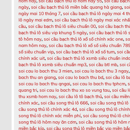
hôm nay
,
soi cầu bạch thủ lô hôm nay 55
,
soi cầu bạch
ngày
,
soi cầu bạch thủ lô miền bắc quang hà giang
,
so
ngày mai 10 tháng 7
,
soi cầu bạch thủ lô ngày mai 4 t
lô ngày mai edm
,
soi cầu bạch thủ lô ngày mai xác nhấ
cầu
,
soi cầu bạch thủ lô siêu chuẩn 00
,
soi cầu bạch th
bạch thủ lô siêu vip khung 5 ngày
,
soi cầu bạch thủ lô s
tô hôm nay
,
soi cầu bạch thủ lô xổ số chính xác one
,
so
nam hôm nay
,
soi cầu bạch thủ lô xổ số siêu chuẩn 78
số siêu chuẩn vip
,
soi cầu bạch thủ lô xổ số tum
,
soi cầ
chính xác uit
,
soi cầu bạch thủ lô xsmb siêu chuẩn ind
bạch thủ lô xsmb siêu chuẩn mp3
,
soi cầu btl mb
,
soi c
soi cau lo bach thu 3 mien
,
soi cau lo bach thu 3 ngay
bach thu an giang
,
soi cau lo bach thu bd
,
soi cầu lô 
soi cau lo bach thu qngai
,
soi cau lo bach thu tphcm
,
s
quang tri
,
soi cau lo bach thu xo so vung tau
,
soi cầu 
thu xsmb hom nay
,
soi cầu lô tô bạch thủ
,
soi cầu miền
chính xác
,
soi cầu song thủ lô 666
,
soi cầu song thủ l
cầu song thủ lô chính xác 4d
,
soi cầu song thủ lô chín
song thủ lô chính xác miễn phí
,
soi cầu song thủ lô ch
song thủ lô hôm nay ăn cơm
,
soi cầu song thủ lô hôm 
miền bắc kíp
,
soi cầu song thủ lô miền bắc vip miền bắ