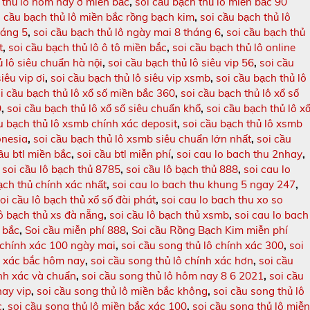
 thủ lô hôm nay ơ miền bắc
,
soi cầu bạch thủ lô miền bắc 90
i cầu bạch thủ lô miền bắc rồng bạch kim
,
soi cầu bạch thủ lô
háng 5
,
soi cầu bạch thủ lô ngày mai 8 tháng 6
,
soi cầu bạch thủ
t
,
soi cầu bạch thủ lô ô tô miền bắc
,
soi cầu bạch thủ lô online
ủ lô siêu chuẩn hà nội
,
soi cầu bạch thủ lô siêu vip 56
,
soi cầu
iêu vip ơi
,
soi cầu bạch thủ lô siêu vip xsmb
,
soi cầu bạch thủ lô
i cầu bạch thủ lô xổ số miền bắc 360
,
soi cầu bạch thủ lô xổ số
9
,
soi cầu bạch thủ lô xổ số siêu chuẩn khổ
,
soi cầu bạch thủ lô x
u bạch thủ lô xsmb chính xác deposit
,
soi cầu bạch thủ lô xsmb
onesia
,
soi cầu bạch thủ lô xsmb siêu chuẩn lớn nhất
,
soi cầu
ầu btl miền bắc
,
soi cầu btl miễn phí
,
soi cau lo bach thu 2nhay
,
,
soi cầu lô bạch thủ 8785
,
soi cầu lô bạch thủ 888
,
soi cau lo
bạch thủ chính xác nhất
,
soi cau lo bach thu khung 5 ngay 247
,
oi cầu lô bạch thủ xổ số đài phát
,
soi cau lo bach thu xo so
lô bạch thủ xs đà nẵng
,
soi cầu lô bạch thủ xsmb
,
soi cau lo bach
 bắc
,
Soi cầu miễn phí 888
,
Soi cầu Rồng Bạch Kim miễn phí
ô chính xác 100 ngày mai
,
soi cầu song thủ lô chính xác 300
,
soi
h xác bắc hôm nay
,
soi cầu song thủ lô chính xác hơn
,
soi cầu
ính xác và chuẩn
,
soi cầu song thủ lô hôm nay 8 6 2021
,
soi cầu
nay vip
,
soi cầu song thủ lô miền bắc không
,
soi cầu song thủ lô
c
,
soi cầu song thủ lô miền bắc xác 100
,
soi cầu song thủ lô miễ