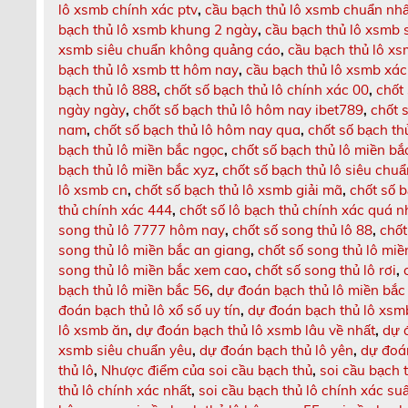
lô xsmb chính xác ptv
,
cầu bạch thủ lô xsmb chuẩn nhấ
bạch thủ lô xsmb khung 2 ngày
,
cầu bạch thủ lô xsmb 
xsmb siêu chuẩn không quảng cáo
,
cầu bạch thủ lô x
bạch thủ lô xsmb tt hôm nay
,
cầu bạch thủ lô xsmb xác
bạch thủ lô 888
,
chốt số bạch thủ lô chính xác 00
,
chốt
ngày ngày
,
chốt số bạch thủ lô hôm nay ibet789
,
chốt 
nam
,
chốt số bạch thủ lô hôm nay qua
,
chốt số bạch th
bạch thủ lô miền bắc ngọc
,
chốt số bạch thủ lô miền bắ
bạch thủ lô miền bắc xyz
,
chốt số bạch thủ lô siêu chu
lô xsmb cn
,
chốt số bạch thủ lô xsmb giải mã
,
chốt số 
thủ chính xác 444
,
chốt số lô bạch thủ chính xác quá n
song thủ lô 7777 hôm nay
,
chốt số song thủ lô 88
,
chốt
song thủ lô miền bắc an giang
,
chốt số song thủ lô miề
song thủ lô miền bắc xem cao
,
chốt số song thủ lô rơi
,
bạch thủ lô miền bắc 56
,
dự đoán bạch thủ lô miền bắc
đoán bạch thủ lô xổ số uy tín
,
dự đoán bạch thủ lô xsm
lô xsmb ăn
,
dự đoán bạch thủ lô xsmb lâu về nhất
,
dự 
xsmb siêu chuẩn yêu
,
dự đoán bạch thủ lô yên
,
dự đoán
thủ lô
,
Nhược điểm của soi cầu bạch thủ
,
soi cầu bạch 
thủ lô chính xác nhất
,
soi cầu bạch thủ lô chính xác su