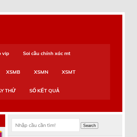
 vip
Soi cầu chính xác mt
XSMB
XSMN
XSMT
Y THỬ
SỐ KẾT QUẢ
Search