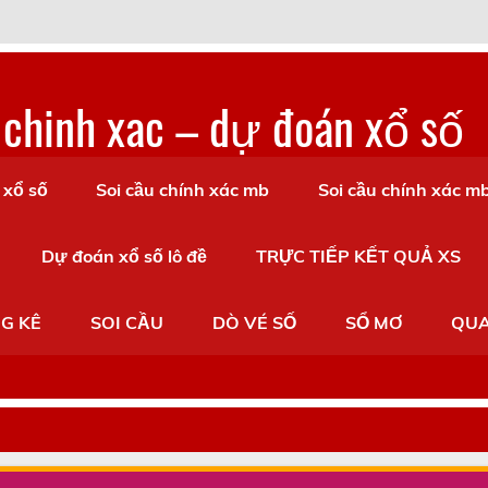
chinh xac – dự đoán xổ số
số
 xổ số
Soi cầu chính xác mb
Soi cầu chính xác mb
Dự đoán xổ số lô đề
TRỰC TIẾP KẾT QUẢ XS
G KÊ
SOI CẦU
DÒ VÉ SỐ
SỔ MƠ
QUA