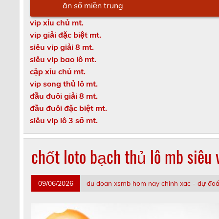
ăn số miền trung
vip xỉu chủ mt.
vip giải đặc biệt mt.
siêu vip giải 8 mt.
siêu vip bao lô mt.
cặp xỉu chủ mt.
vip song thủ lô mt.
đầu đuôi giải 8 mt.
đầu đuôi đặc biệt mt.
siêu vip lô 3 số mt.
chốt loto bạch thủ lô mb siêu 
09/06/2026
du doan xsmb hom nay chinh xac - dự đoá