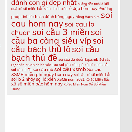
đánh con gì đẹp nhất
kết
hướng dẫn tính lô
lô đẹp hôm nay
Phương
quả xổ số miền bắc siêu chính xác
soi
pháp tính lô chuẩn đánh hàng ngày
Rồng Bạch Kim
cau hom nay
soi cau lo
soi cầu 3 miền
soi
chuan
cầu ba càng siêu víp
soi
ổ
cầu bạch thủ lô
soi cầu
bạch thủ đề
soi cầu dự đoán kqxsmb
Soi cầu
soi cầu kết quả xổ số miền bắc
Dự đoán XSMB chính xác 100
soi cầu xsmb
Soi cầu
soi cầu mb
soi cầu lô đề
XSMB miễn phí ngày hôm nay
soi cầu xổ số miền bắc
soi lô xiên
soi lo 2 nháy
XSMB năm 2021
Xổ Số Miền Bắc
xổ số miền bắc hôm nay
Xổ Số Miền Nam
Xổ Số Miền
Trung
n