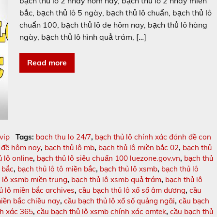
bạch thủ lô 2 nháy hôm nay, bạch thủ lô 2 nháy miền
bắc, bạch thủ lô 5 ngày, bạch thủ lô chuẩn, bạch thủ lô
chuẩn 100, bạch thủ lô de hôm nay, bạch thủ lô hàng
ngày, bạch thủ lô hình quả trám, […]
Read more
vip
Tags:
bach thu lo 24/7
,
bạch thủ lô chính xác đánh đề con
ô đề hôm nay
,
bạch thủ lô mb
,
bạch thủ lô miền bắc 02
,
bạch thủ
 lô online
,
bạch thủ lô siêu chuẩn 100 luezone.gov.vn
,
bạch thủ
 bắc
,
bạch thủ lô tô miền bắc
,
bạch thủ lô xsmb
,
bạch thủ lô
 lô xsmb miền trung
,
bạch thủ lô xsmb quả trám
,
bạch thủ lô
ủ lô miền bắc archives
,
cầu bạch thủ lô xổ số âm dương
,
cầu
miền bắc chiều nay
,
cầu bạch thủ lô xổ số quảng ngãi
,
cầu bạch
nh xác 365
,
cầu bạch thủ lô xsmb chính xác amtek
,
cầu bạch thủ