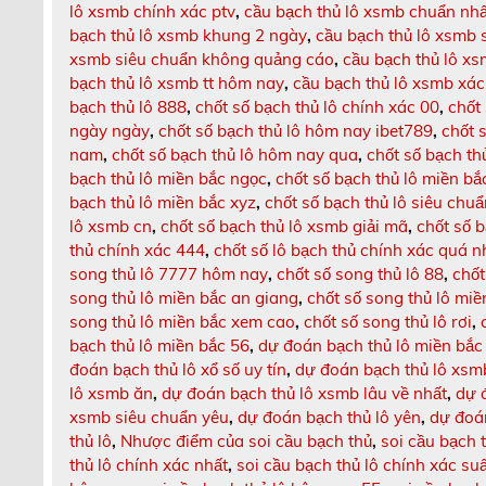
lô xsmb chính xác ptv
,
cầu bạch thủ lô xsmb chuẩn nhấ
bạch thủ lô xsmb khung 2 ngày
,
cầu bạch thủ lô xsmb 
xsmb siêu chuẩn không quảng cáo
,
cầu bạch thủ lô x
bạch thủ lô xsmb tt hôm nay
,
cầu bạch thủ lô xsmb xác
bạch thủ lô 888
,
chốt số bạch thủ lô chính xác 00
,
chốt
ngày ngày
,
chốt số bạch thủ lô hôm nay ibet789
,
chốt 
nam
,
chốt số bạch thủ lô hôm nay qua
,
chốt số bạch th
bạch thủ lô miền bắc ngọc
,
chốt số bạch thủ lô miền bắ
bạch thủ lô miền bắc xyz
,
chốt số bạch thủ lô siêu chu
lô xsmb cn
,
chốt số bạch thủ lô xsmb giải mã
,
chốt số 
thủ chính xác 444
,
chốt số lô bạch thủ chính xác quá n
song thủ lô 7777 hôm nay
,
chốt số song thủ lô 88
,
chốt
song thủ lô miền bắc an giang
,
chốt số song thủ lô miề
song thủ lô miền bắc xem cao
,
chốt số song thủ lô rơi
,
bạch thủ lô miền bắc 56
,
dự đoán bạch thủ lô miền bắc
đoán bạch thủ lô xổ số uy tín
,
dự đoán bạch thủ lô xsm
lô xsmb ăn
,
dự đoán bạch thủ lô xsmb lâu về nhất
,
dự 
xsmb siêu chuẩn yêu
,
dự đoán bạch thủ lô yên
,
dự đoán
thủ lô
,
Nhược điểm của soi cầu bạch thủ
,
soi cầu bạch 
thủ lô chính xác nhất
,
soi cầu bạch thủ lô chính xác su