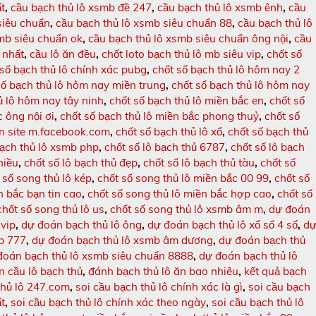
t
,
cầu bạch thủ lô xsmb đề 247
,
cầu bạch thủ lô xsmb ênh
,
cầu
siêu chuẩn
,
cầu bạch thủ lô xsmb siêu chuẩn 88
,
cầu bạch thủ lô
smb siêu chuẩn ok
,
cầu bạch thủ lô xsmb siêu chuẩn ông nội
,
cầu
 nhất
,
cầu lô ăn đều
,
chốt loto bạch thủ lô mb siêu vip
,
chốt số
 số bạch thủ lô chính xác pubg
,
chốt số bạch thủ lô hôm nay 2
số bạch thủ lô hôm nay miền trung
,
chốt số bạch thủ lô hôm nay
ủ lô hôm nay tây ninh
,
chốt số bạch thủ lô miền bắc en
,
chốt số
c ông nội ơi
,
chốt số bạch thủ lô miền bắc phong thuỷ
,
chốt số
ẩn site m.facebook.com
,
chốt số bạch thủ lô xổ
,
chốt số bạch thủ
bạch thủ lô xsmb php
,
chốt số lô bạch thủ 6787
,
chốt số lô bạch
hiều
,
chốt số lô bạch thủ đẹp
,
chốt số lô bạch thủ tàu
,
chốt số
 số song thủ lô kép
,
chốt số song thủ lô miền bắc 00 99
,
chốt số
n bắc bạn tin cao
,
chốt số song thủ lô miền bắc hợp cao
,
chốt số
chốt số song thủ lô us
,
chốt số song thủ lô xsmb âm m
,
dự đoán
 vip
,
dự đoán bạch thủ lô ông
,
dự đoán bạch thủ lô xổ số 4 số
,
d
b 777
,
dự đoán bạch thủ lô xsmb âm dương
,
dự đoán bạch thủ
đoán bạch thủ lô xsmb siêu chuẩn 8888
,
dự đoán bạch thủ lô
 cầu lô bạch thủ
,
đánh bạch thủ lô ăn bao nhiêu
,
kết quả bạch
thủ lô 247.com
,
soi cầu bạch thủ lô chính xác là gì
,
soi cầu bạch
ất
,
soi cầu bạch thủ lô chính xác theo ngày
,
soi cầu bạch thủ lô