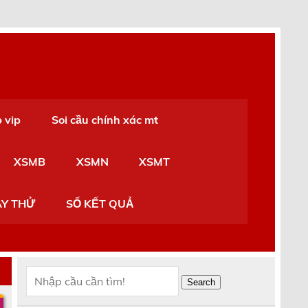
 vip
Soi cầu chính xác mt
XSMB
XSMN
XSMT
Y THỬ
SỐ KẾT QUẢ
Search