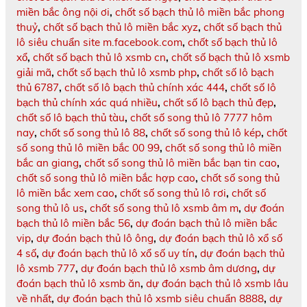
miền bắc ông nội ơi
,
chốt số bạch thủ lô miền bắc phong
thuỷ
,
chốt số bạch thủ lô miền bắc xyz
,
chốt số bạch thủ
lô siêu chuẩn site m.facebook.com
,
chốt số bạch thủ lô
xổ
,
chốt số bạch thủ lô xsmb cn
,
chốt số bạch thủ lô xsmb
giải mã
,
chốt số bạch thủ lô xsmb php
,
chốt số lô bạch
thủ 6787
,
chốt số lô bạch thủ chính xác 444
,
chốt số lô
bạch thủ chính xác quá nhiều
,
chốt số lô bạch thủ đẹp
,
chốt số lô bạch thủ tàu
,
chốt số song thủ lô 7777 hôm
nay
,
chốt số song thủ lô 88
,
chốt số song thủ lô kép
,
chốt
số song thủ lô miền bắc 00 99
,
chốt số song thủ lô miền
bắc an giang
,
chốt số song thủ lô miền bắc bạn tin cao
,
chốt số song thủ lô miền bắc hợp cao
,
chốt số song thủ
lô miền bắc xem cao
,
chốt số song thủ lô rơi
,
chốt số
song thủ lô us
,
chốt số song thủ lô xsmb âm m
,
dự đoán
bạch thủ lô miền bắc 56
,
dự đoán bạch thủ lô miền bắc
vip
,
dự đoán bạch thủ lô ông
,
dự đoán bạch thủ lô xổ số
4 số
,
dự đoán bạch thủ lô xổ số uy tín
,
dự đoán bạch thủ
lô xsmb 777
,
dự đoán bạch thủ lô xsmb âm dương
,
dự
đoán bạch thủ lô xsmb ăn
,
dự đoán bạch thủ lô xsmb lâu
về nhất
,
dự đoán bạch thủ lô xsmb siêu chuẩn 8888
,
dự