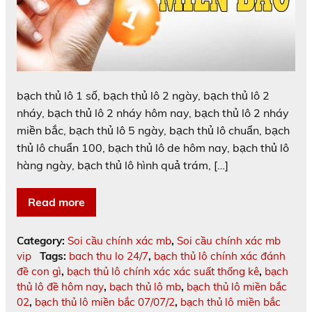
bạch thủ lô 1 số, bạch thủ lô 2 ngày, bạch thủ lô 2
nháy, bạch thủ lô 2 nháy hôm nay, bạch thủ lô 2 nháy
miền bắc, bạch thủ lô 5 ngày, bạch thủ lô chuẩn, bạch
thủ lô chuẩn 100, bạch thủ lô de hôm nay, bạch thủ lô
hàng ngày, bạch thủ lô hình quả trám, […]
Read more
Category:
Soi cầu chính xác mb
,
Soi cầu chính xác mb
vip
Tags:
bach thu lo 24/7
,
bạch thủ lô chính xác đánh
đề con gì
,
bạch thủ lô chính xác xác suất thống kê
,
bạch
thủ lô đề hôm nay
,
bạch thủ lô mb
,
bạch thủ lô miền bắc
02
,
bạch thủ lô miền bắc 07/07/2
,
bạch thủ lô miền bắc