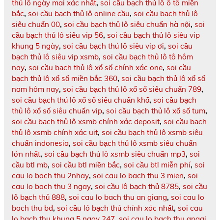
thủ lô ngày mai xác nhất
,
soi cầu bạch thủ lô ô tô miền
bắc
,
soi cầu bạch thủ lô online cầu
,
soi cầu bạch thủ lô
siêu chuẩn 00
,
soi cầu bạch thủ lô siêu chuẩn hà nội
,
soi
cầu bạch thủ lô siêu vip 56
,
soi cầu bạch thủ lô siêu vip
khung 5 ngày
,
soi cầu bạch thủ lô siêu vip ơi
,
soi cầu
bạch thủ lô siêu vip xsmb
,
soi cầu bạch thủ lô tô hôm
nay
,
soi cầu bạch thủ lô xổ số chính xác one
,
soi cầu
bạch thủ lô xổ số miền bắc 360
,
soi cầu bạch thủ lô xổ số
nam hôm nay
,
soi cầu bạch thủ lô xổ số siêu chuẩn 789
,
soi cầu bạch thủ lô xổ số siêu chuẩn khổ
,
soi cầu bạch
thủ lô xổ số siêu chuẩn vip
,
soi cầu bạch thủ lô xổ số tum
,
soi cầu bạch thủ lô xsmb chính xác deposit
,
soi cầu bạch
thủ lô xsmb chính xác uit
,
soi cầu bạch thủ lô xsmb siêu
chuẩn indonesia
,
soi cầu bạch thủ lô xsmb siêu chuẩn
lớn nhất
,
soi cầu bạch thủ lô xsmb siêu chuẩn mp3
,
soi
cầu btl mb
,
soi cầu btl miền bắc
,
soi cầu btl miễn phí
,
soi
cau lo bach thu 2nhay
,
soi cau lo bach thu 3 mien
,
soi
cau lo bach thu 3 ngay
,
soi cầu lô bạch thủ 8785
,
soi cầu
lô bạch thủ 888
,
soi cau lo bach thu an giang
,
soi cau lo
bach thu bd
,
soi cầu lô bạch thủ chính xác nhất
,
soi cau
lo bach thu khung 5 ngay 247
,
soi cau lo bach thu qngai
,