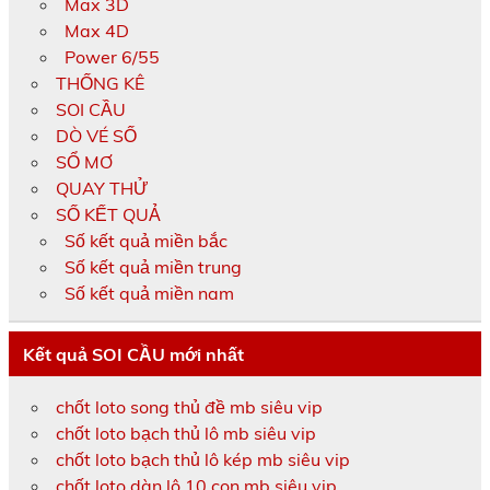
Max 3D
Max 4D
Power 6/55
THỐNG KÊ
SOI CẦU
DÒ VÉ SỐ
SỔ MƠ
QUAY THỬ
SỐ KẾT QUẢ
Số kết quả miền bắc
Số kết quả miền trung
Số kết quả miền nam
Kết quả SOI CẦU mới nhất
chốt loto song thủ đề mb siêu vip
chốt loto bạch thủ lô mb siêu vip
chốt loto bạch thủ lô kép mb siêu vip
chốt loto dàn lô 10 con mb siêu vip