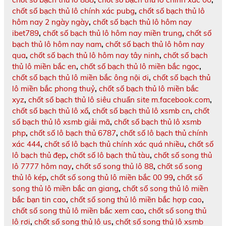
chốt số bạch thủ lô chính xác pubg
,
chốt số bạch thủ lô
hôm nay 2 ngày ngày
,
chốt số bạch thủ lô hôm nay
ibet789
,
chốt số bạch thủ lô hôm nay miền trung
,
chốt số
bạch thủ lô hôm nay nam
,
chốt số bạch thủ lô hôm nay
qua
,
chốt số bạch thủ lô hôm nay tây ninh
,
chốt số bạch
thủ lô miền bắc en
,
chốt số bạch thủ lô miền bắc ngọc
,
chốt số bạch thủ lô miền bắc ông nội ơi
,
chốt số bạch thủ
lô miền bắc phong thuỷ
,
chốt số bạch thủ lô miền bắc
xyz
,
chốt số bạch thủ lô siêu chuẩn site m.facebook.com
,
chốt số bạch thủ lô xổ
,
chốt số bạch thủ lô xsmb cn
,
chốt
số bạch thủ lô xsmb giải mã
,
chốt số bạch thủ lô xsmb
php
,
chốt số lô bạch thủ 6787
,
chốt số lô bạch thủ chính
xác 444
,
chốt số lô bạch thủ chính xác quá nhiều
,
chốt số
lô bạch thủ đẹp
,
chốt số lô bạch thủ tàu
,
chốt số song thủ
lô 7777 hôm nay
,
chốt số song thủ lô 88
,
chốt số song
thủ lô kép
,
chốt số song thủ lô miền bắc 00 99
,
chốt số
song thủ lô miền bắc an giang
,
chốt số song thủ lô miền
bắc bạn tin cao
,
chốt số song thủ lô miền bắc hợp cao
,
chốt số song thủ lô miền bắc xem cao
,
chốt số song thủ
lô rơi
,
chốt số song thủ lô us
,
chốt số song thủ lô xsmb