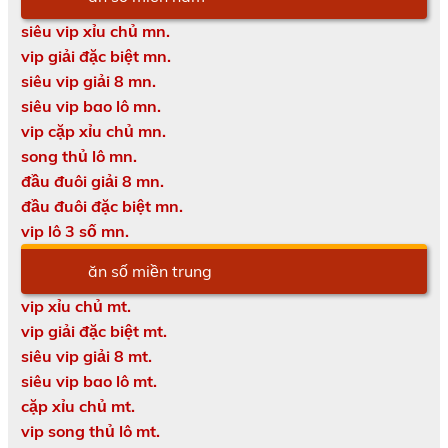
siêu vip xỉu chủ mn.
vip giải đặc biệt mn.
siêu vip giải 8 mn.
siêu vip bao lô mn.
vip cặp xỉu chủ mn.
song thủ lô mn.
đầu đuôi giải 8 mn.
đầu đuôi đặc biệt mn.
vip lô 3 số mn.
ăn số miền trung
vip xỉu chủ mt.
vip giải đặc biệt mt.
siêu vip giải 8 mt.
siêu vip bao lô mt.
cặp xỉu chủ mt.
vip song thủ lô mt.