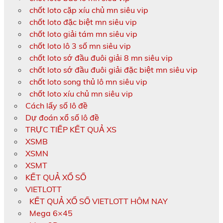
chốt loto cặp xíu chủ mn siêu vip
chốt loto đặc biệt mn siêu vip
chốt loto giải tám mn siêu vip
chốt loto lô 3 số mn siêu vip
chốt loto sớ đầu đuôi giải 8 mn siêu vip
chốt loto sớ đầu đuôi giải đặc biệt mn siêu vip
chốt loto song thủ lô mn siêu vip
chốt loto xíu chủ mn siêu vip
Cách lấy số lô đề
Dự đoán xổ số lô đề
TRỰC TIẾP KẾT QUẢ XS
XSMB
XSMN
XSMT
KẾT QUẢ XỔ SỐ
VIETLOTT
KẾT QUẢ XỔ SỐ VIETLOTT HÔM NAY
Mega 6×45