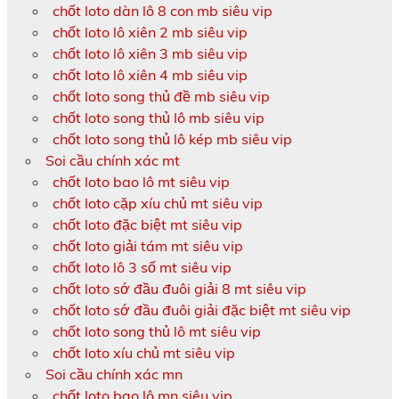
chốt loto dàn lô 8 con mb siêu vip
chốt loto lô xiên 2 mb siêu vip
chốt loto lô xiên 3 mb siêu vip
chốt loto lô xiên 4 mb siêu vip
chốt loto song thủ đề mb siêu vip
chốt loto song thủ lô mb siêu vip
chốt loto song thủ lô kép mb siêu vip
Soi cầu chính xác mt
chốt loto bao lô mt siêu vip
chốt loto cặp xíu chủ mt siêu vip
chốt loto đặc biệt mt siêu vip
chốt loto giải tám mt siêu vip
chốt loto lô 3 số mt siêu vip
chốt loto sớ đầu đuôi giải 8 mt siêu vip
chốt loto sớ đầu đuôi giải đặc biệt mt siêu vip
chốt loto song thủ lô mt siêu vip
chốt loto xíu chủ mt siêu vip
Soi cầu chính xác mn
chốt loto bao lô mn siêu vip