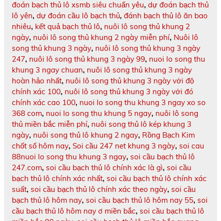
đoán bạch thủ lô xsmb siêu chuẩn yêu
,
dự đoán bạch thủ
lô yên
,
dự đoán cầu lô bạch thủ
,
đánh bạch thủ lô ăn bao
nhiêu
,
kết quả bạch thủ lô
,
nuôi lô song thủ khung 2
ngày
,
nuôi lô song thủ khung 2 ngày miễn phí
,
Nuôi lô
song thủ khung 3 ngày
,
nuôi lô song thủ khung 3 ngày
247
,
nuôi lô song thủ khung 3 ngày 99
,
nuoi lo song thu
khung 3 ngay chuan
,
nuôi lô song thủ khung 3 ngày
hoàn hảo nhất
,
nuôi lô song thủ khung 3 ngày với độ
chính xác 100
,
nuôi lô song thủ khung 3 ngày với đó
chính xác cao 100
,
nuoi lo song thu khung 3 ngay xo so
368 com
,
nuoi lo song thu khung 5 ngay
,
nuôi lô song
thủ miền bắc miễn phí
,
nuôi song thủ lô kép khung 3
ngày
,
nuôi song thủ lô khung 2 ngay
,
Rồng Bạch Kim
chốt số hôm nay
,
Soi cầu 247 net khung 3 ngày
,
soi cau
88nuoi lo song thu khung 3 ngay
,
soi cầu bạch thủ lô
247.com
,
soi cầu bạch thủ lô chính xác là gì
,
soi cầu
bạch thủ lô chính xác nhất
,
soi cầu bạch thủ lô chính xác
suất
,
soi cầu bạch thủ lô chính xác theo ngày
,
soi cầu
bạch thủ lô hôm nay
,
soi cầu bạch thủ lô hôm nay 55
,
soi
cầu bạch thủ lô hôm nay ơ miền bắc
,
soi cầu bạch thủ lô