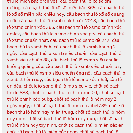
thủ lô miền bắc archives
,
cầu bạch thủ lô xổ số âm
dương
,
cầu bạch thủ lô xổ số miền bắc 365
,
cầu bạch thủ
lô xổ số miền bắc chiều nay
,
cầu bạch thủ lô xổ số quảng
ngãi
,
cầu bạch thủ lô xsmb chính xác 2018
,
cầu bạch thủ
lô xsmb chính xác 365
,
cầu bạch thủ lô xsmb chính xác
amtek
,
cầu bạch thủ lô xsmb chính xác ptv
,
cầu bạch thủ
lô xsmb chuẩn nhất
,
cầu bạch thủ lô xsmb đề 247
,
cầu
bạch thủ lô xsmb ênh
,
cầu bạch thủ lô xsmb khung 2
ngày
,
cầu bạch thủ lô xsmb siêu chuẩn
,
cầu bạch thủ lô
xsmb siêu chuẩn 88
,
cầu bạch thủ lô xsmb siêu chuẩn
không quảng cáo
,
cầu bạch thủ lô xsmb siêu chuẩn ok
,
cầu bạch thủ lô xsmb siêu chuẩn ông nội
,
cầu bạch thủ lô
xsmb tt hôm nay
,
cầu bạch thủ lô xsmb xác nhất
,
cầu lô
ăn đều
,
chốt loto song thủ lô mb siêu vip
,
chốt số bạch
thủ lô 888
,
chốt số bạch thủ lô chính xác 00
,
chốt số bạch
thủ lô chính xác pubg
,
chốt số bạch thủ lô hôm nay 2
ngày ngày
,
chốt số bạch thủ lô hôm nay ibet789
,
chốt số
bạch thủ lô hôm nay miền trung
,
chốt số bạch thủ lô hôm
nay nam
,
chốt số bạch thủ lô hôm nay qua
,
chốt số bạch
thủ lô hôm nay tây ninh
,
chốt số bạch thủ lô miền bắc en
,
chốt số bạch thủ lô miền bắc ngọc
,
chốt số bạch thủ lô