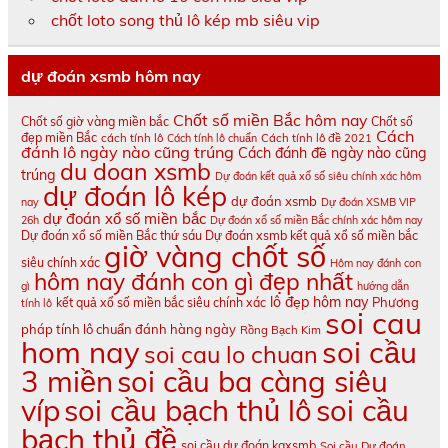
chốt loto song thủ lô kép mb siêu vip
dự đoán xsmb hôm nay
Chốt số miền Bắc hôm nay
Chốt số giờ vàng miền bắc
Chốt số
Cách
đẹp miền Bắc
cách tính lô
Cách tính lô chuẩn
Cách tính lô đề 2021
đánh lô ngày nào cũng trúng
Cách đánh đề ngày nào cũng
du doan xsmb
trúng
Dự đoán kết quả xổ số siêu chính xác hôm
dự đoán lô kép
dự đoán xsmb
nay
Dự đoán XSMB VIP
dự đoán xổ số miền bắc
26h
Dự đoán xổ số miền Bắc chính xác hôm nay
Dự đoán xổ số miền Bắc thứ sáu Dự đoán xsmb kết quả xổ số miền bắc
giờ vàng chốt số
siêu chính xác
Hôm nay đánh con
hôm nay đánh con gì đẹp nhất
gì
hướng dẫn
lô đẹp hôm nay
Phương
kết quả xổ số miền bắc siêu chính xác
tính lô
soi cau
pháp tính lô chuẩn đánh hàng ngày
Rồng Bạch Kim
hom nay
soi cầu
soi cau lo chuan
3 miền
soi cầu ba càng siêu
víp
soi cầu bạch thủ lô
soi cầu
bạch thủ đề
soi cầu dự đoán kqxsmb
Soi cầu Dự đoán