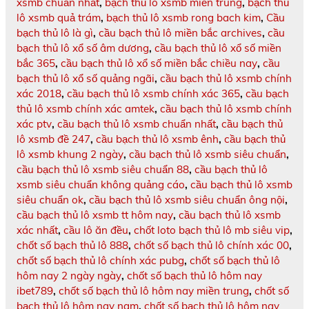
xsmb chuẩn nhất
,
bạch thủ lô xsmb miền trung
,
bạch thủ
lô xsmb quả trám
,
bạch thủ lô xsmb rong bach kim
,
Cầu
bạch thủ lô là gì
,
cầu bạch thủ lô miền bắc archives
,
cầu
bạch thủ lô xổ số âm dương
,
cầu bạch thủ lô xổ số miền
bắc 365
,
cầu bạch thủ lô xổ số miền bắc chiều nay
,
cầu
bạch thủ lô xổ số quảng ngãi
,
cầu bạch thủ lô xsmb chính
xác 2018
,
cầu bạch thủ lô xsmb chính xác 365
,
cầu bạch
thủ lô xsmb chính xác amtek
,
cầu bạch thủ lô xsmb chính
xác ptv
,
cầu bạch thủ lô xsmb chuẩn nhất
,
cầu bạch thủ
lô xsmb đề 247
,
cầu bạch thủ lô xsmb ênh
,
cầu bạch thủ
lô xsmb khung 2 ngày
,
cầu bạch thủ lô xsmb siêu chuẩn
,
cầu bạch thủ lô xsmb siêu chuẩn 88
,
cầu bạch thủ lô
xsmb siêu chuẩn không quảng cáo
,
cầu bạch thủ lô xsmb
siêu chuẩn ok
,
cầu bạch thủ lô xsmb siêu chuẩn ông nội
,
cầu bạch thủ lô xsmb tt hôm nay
,
cầu bạch thủ lô xsmb
xác nhất
,
cầu lô ăn đều
,
chốt loto bạch thủ lô mb siêu vip
,
chốt số bạch thủ lô 888
,
chốt số bạch thủ lô chính xác 00
,
chốt số bạch thủ lô chính xác pubg
,
chốt số bạch thủ lô
hôm nay 2 ngày ngày
,
chốt số bạch thủ lô hôm nay
ibet789
,
chốt số bạch thủ lô hôm nay miền trung
,
chốt số
bạch thủ lô hôm nay nam
,
chốt số bạch thủ lô hôm nay