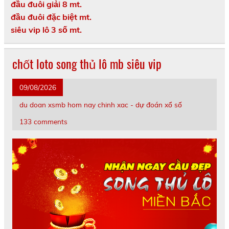
đầu đuôi giải 8 mt.
đầu đuôi đặc biệt mt.
siêu vip lô 3 số mt.
chốt loto song thủ lô mb siêu vip
09/08/2026
du doan xsmb hom nay chinh xac - dự đoán xổ số
133 comments