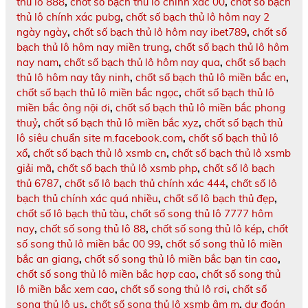
thủ lô 888
,
chốt số bạch thủ lô chính xác 00
,
chốt số bạch
thủ lô chính xác pubg
,
chốt số bạch thủ lô hôm nay 2
ngày ngày
,
chốt số bạch thủ lô hôm nay ibet789
,
chốt số
bạch thủ lô hôm nay miền trung
,
chốt số bạch thủ lô hôm
nay nam
,
chốt số bạch thủ lô hôm nay qua
,
chốt số bạch
thủ lô hôm nay tây ninh
,
chốt số bạch thủ lô miền bắc en
,
chốt số bạch thủ lô miền bắc ngọc
,
chốt số bạch thủ lô
miền bắc ông nội ơi
,
chốt số bạch thủ lô miền bắc phong
thuỷ
,
chốt số bạch thủ lô miền bắc xyz
,
chốt số bạch thủ
lô siêu chuẩn site m.facebook.com
,
chốt số bạch thủ lô
xổ
,
chốt số bạch thủ lô xsmb cn
,
chốt số bạch thủ lô xsmb
giải mã
,
chốt số bạch thủ lô xsmb php
,
chốt số lô bạch
thủ 6787
,
chốt số lô bạch thủ chính xác 444
,
chốt số lô
bạch thủ chính xác quá nhiều
,
chốt số lô bạch thủ đẹp
,
chốt số lô bạch thủ tàu
,
chốt số song thủ lô 7777 hôm
nay
,
chốt số song thủ lô 88
,
chốt số song thủ lô kép
,
chốt
số song thủ lô miền bắc 00 99
,
chốt số song thủ lô miền
bắc an giang
,
chốt số song thủ lô miền bắc bạn tin cao
,
chốt số song thủ lô miền bắc hợp cao
,
chốt số song thủ
lô miền bắc xem cao
,
chốt số song thủ lô rơi
,
chốt số
song thủ lô us
,
chốt số song thủ lô xsmb âm m
,
dự đoán