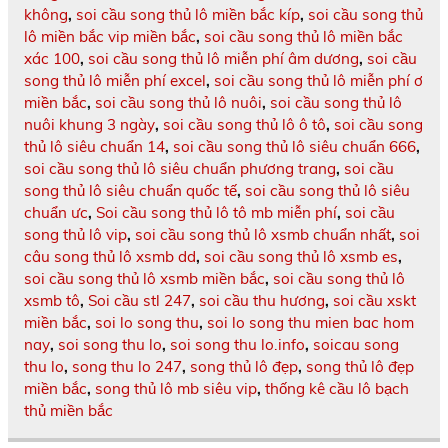
không
,
soi cầu song thủ lô miền bắc kíp
,
soi cầu song thủ
lô miền bắc vip miền bắc
,
soi cầu song thủ lô miền bắc
xác 100
,
soi cầu song thủ lô miễn phí âm dương
,
soi cầu
song thủ lô miễn phí excel
,
soi cầu song thủ lô miễn phí ơ
miền bắc
,
soi cầu song thủ lô nuôi
,
soi cầu song thủ lô
nuôi khung 3 ngày
,
soi cầu song thủ lô ô tô
,
soi cầu song
thủ lô siêu chuẩn 14
,
soi cầu song thủ lô siêu chuẩn 666
,
soi cầu song thủ lô siêu chuẩn phương trang
,
soi cầu
song thủ lô siêu chuẩn quốc tế
,
soi cầu song thủ lô siêu
chuẩn ưc
,
Soi cầu song thủ lô tô mb miễn phí
,
soi cầu
song thủ lô vip
,
soi cầu song thủ lô xsmb chuẩn nhất
,
soi
câu song thủ lô xsmb dd
,
soi cầu song thủ lô xsmb es
,
soi cầu song thủ lô xsmb miền bắc
,
soi cầu song thủ lô
xsmb tô
,
Soi cầu stl 247
,
soi cầu thu hương
,
soi cầu xskt
miền bắc
,
soi lo song thu
,
soi lo song thu mien bac hom
nay
,
soi song thu lo
,
soi song thu lo.info
,
soicau song
thu lo
,
song thu lo 247
,
song thủ lô đẹp
,
song thủ lô đẹp
miền bắc
,
song thủ lô mb siêu vip
,
thống kê cầu lô bạch
thủ miền bắc