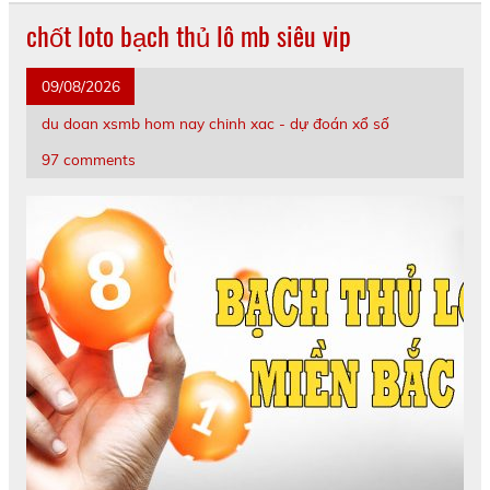
chốt loto bạch thủ lô mb siêu vip
09/08/2026
du doan xsmb hom nay chinh xac - dự đoán xổ số
97 comments