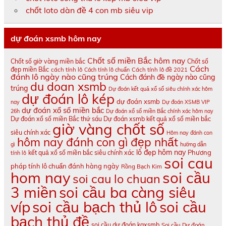
chốt loto dàn đề 4 con mb siêu vip
dự đoán xsmb hôm nay
Chốt số miền Bắc hôm nay
Chốt số giờ vàng miền bắc
Chốt số
Cách
đẹp miền Bắc
cách tính lô
Cách tính lô chuẩn
Cách tính lô đề 2021
đánh lô ngày nào cũng trúng
Cách đánh đề ngày nào cũng
du doan xsmb
trúng
Dự đoán kết quả xổ số siêu chính xác hôm
dự đoán lô kép
dự đoán xsmb
nay
Dự đoán XSMB VIP
dự đoán xổ số miền bắc
26h
Dự đoán xổ số miền Bắc chính xác hôm nay
Dự đoán xổ số miền Bắc thứ sáu Dự đoán xsmb kết quả xổ số miền bắc
giờ vàng chốt số
siêu chính xác
Hôm nay đánh con
hôm nay đánh con gì đẹp nhất
gì
hướng dẫn
lô đẹp hôm nay
Phương
kết quả xổ số miền bắc siêu chính xác
tính lô
soi cau
pháp tính lô chuẩn đánh hàng ngày
Rồng Bạch Kim
hom nay
soi cầu
soi cau lo chuan
3 miền
soi cầu ba càng siêu
víp
soi cầu bạch thủ lô
soi cầu
bạch thủ đề
soi cầu dự đoán kqxsmb
Soi cầu Dự đoán