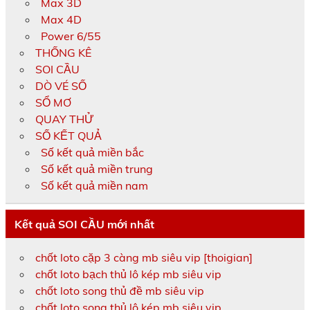
Max 3D
Max 4D
Power 6/55
THỐNG KÊ
SOI CẦU
DÒ VÉ SỐ
SỔ MƠ
QUAY THỬ
SỐ KẾT QUẢ
Số kết quả miền bắc
Số kết quả miền trung
Số kết quả miền nam
Kết quả SOI CẦU mới nhất
chốt loto cặp 3 càng mb siêu vip [thoigian]
chốt loto bạch thủ lô kép mb siêu vip
chốt loto song thủ đề mb siêu vip
chốt loto song thủ lô kép mb siêu vip