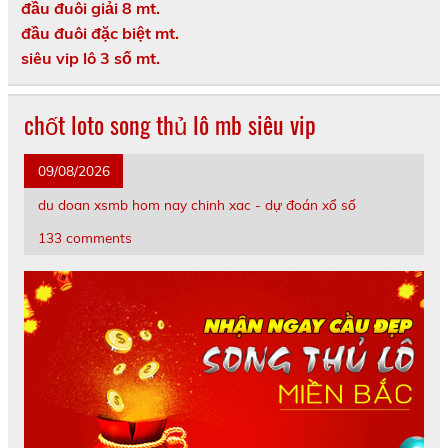
đầu đuôi giải 8 mt.
đầu đuôi đặc biệt mt.
siêu vip lô 3 số mt.
chốt loto song thủ lô mb siêu vip
09/08/2026
du doan xsmb hom nay chinh xac - dự đoán xổ số
133 comments