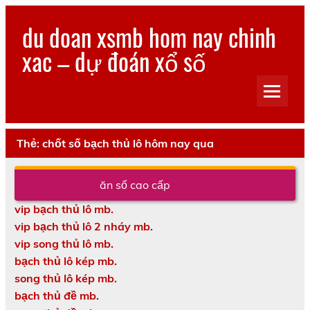
Skip
to
du doan xsmb hom nay chinh
content
xac – dự đoán xổ số
du doan xsmb hom nay chinh xac – dự đoán xổ số
Thẻ:
chốt số bạch thủ lô hôm nay qua
ăn số cao cấp
vip bạch thủ lô mb.
vip bạch thủ lô 2 nháy mb.
vip song thủ lô mb.
bạch thủ lô kép mb.
song thủ lô kép mb.
bạch thủ đề mb.