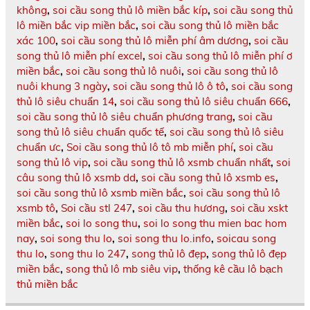
không
,
soi cầu song thủ lô miền bắc kíp
,
soi cầu song thủ
lô miền bắc vip miền bắc
,
soi cầu song thủ lô miền bắc
xác 100
,
soi cầu song thủ lô miễn phí âm dương
,
soi cầu
song thủ lô miễn phí excel
,
soi cầu song thủ lô miễn phí ơ
miền bắc
,
soi cầu song thủ lô nuôi
,
soi cầu song thủ lô
nuôi khung 3 ngày
,
soi cầu song thủ lô ô tô
,
soi cầu song
thủ lô siêu chuẩn 14
,
soi cầu song thủ lô siêu chuẩn 666
,
soi cầu song thủ lô siêu chuẩn phương trang
,
soi cầu
song thủ lô siêu chuẩn quốc tế
,
soi cầu song thủ lô siêu
chuẩn ưc
,
Soi cầu song thủ lô tô mb miễn phí
,
soi cầu
song thủ lô vip
,
soi cầu song thủ lô xsmb chuẩn nhất
,
soi
câu song thủ lô xsmb dd
,
soi cầu song thủ lô xsmb es
,
soi cầu song thủ lô xsmb miền bắc
,
soi cầu song thủ lô
xsmb tô
,
Soi cầu stl 247
,
soi cầu thu hương
,
soi cầu xskt
miền bắc
,
soi lo song thu
,
soi lo song thu mien bac hom
nay
,
soi song thu lo
,
soi song thu lo.info
,
soicau song
thu lo
,
song thu lo 247
,
song thủ lô đẹp
,
song thủ lô đẹp
miền bắc
,
song thủ lô mb siêu vip
,
thống kê cầu lô bạch
thủ miền bắc