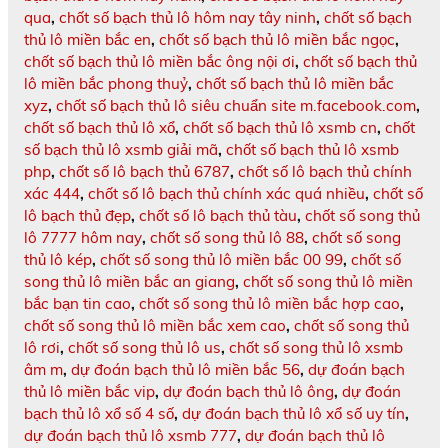
qua
,
chốt số bạch thủ lô hôm nay tây ninh
,
chốt số bạch
thủ lô miền bắc en
,
chốt số bạch thủ lô miền bắc ngọc
,
chốt số bạch thủ lô miền bắc ông nội ơi
,
chốt số bạch thủ
lô miền bắc phong thuỷ
,
chốt số bạch thủ lô miền bắc
xyz
,
chốt số bạch thủ lô siêu chuẩn site m.facebook.com
,
chốt số bạch thủ lô xổ
,
chốt số bạch thủ lô xsmb cn
,
chốt
số bạch thủ lô xsmb giải mã
,
chốt số bạch thủ lô xsmb
php
,
chốt số lô bạch thủ 6787
,
chốt số lô bạch thủ chính
xác 444
,
chốt số lô bạch thủ chính xác quá nhiều
,
chốt số
lô bạch thủ đẹp
,
chốt số lô bạch thủ tàu
,
chốt số song thủ
lô 7777 hôm nay
,
chốt số song thủ lô 88
,
chốt số song
thủ lô kép
,
chốt số song thủ lô miền bắc 00 99
,
chốt số
song thủ lô miền bắc an giang
,
chốt số song thủ lô miền
bắc bạn tin cao
,
chốt số song thủ lô miền bắc hợp cao
,
chốt số song thủ lô miền bắc xem cao
,
chốt số song thủ
lô rơi
,
chốt số song thủ lô us
,
chốt số song thủ lô xsmb
âm m
,
dự đoán bạch thủ lô miền bắc 56
,
dự đoán bạch
thủ lô miền bắc vip
,
dự đoán bạch thủ lô ông
,
dự đoán
bạch thủ lô xổ số 4 số
,
dự đoán bạch thủ lô xổ số uy tín
,
dự đoán bạch thủ lô xsmb 777
,
dự đoán bạch thủ lô