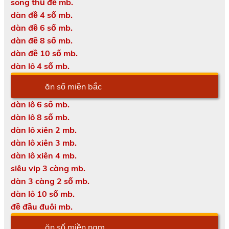
song thủ đề mb.
dàn đề 4 số mb.
dàn đề 6 số mb.
dàn đề 8 số mb.
dàn đề 10 số mb.
dàn lô 4 số mb.
ăn số miền bắc
dàn lô 6 số mb.
dàn lô 8 số mb.
dàn lô xiên 2 mb.
dàn lô xiên 3 mb.
dàn lô xiên 4 mb.
siêu vip 3 càng mb.
dàn 3 càng 2 số mb.
dàn lô 10 số mb.
đề đầu đuôi mb.
ăn số miền nam