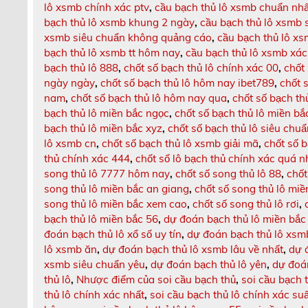
lô xsmb chính xác ptv
,
cầu bạch thủ lô xsmb chuẩn nhấ
bạch thủ lô xsmb khung 2 ngày
,
cầu bạch thủ lô xsmb 
xsmb siêu chuẩn không quảng cáo
,
cầu bạch thủ lô x
bạch thủ lô xsmb tt hôm nay
,
cầu bạch thủ lô xsmb xác
bạch thủ lô 888
,
chốt số bạch thủ lô chính xác 00
,
chốt
ngày ngày
,
chốt số bạch thủ lô hôm nay ibet789
,
chốt 
nam
,
chốt số bạch thủ lô hôm nay qua
,
chốt số bạch th
bạch thủ lô miền bắc ngọc
,
chốt số bạch thủ lô miền bắ
bạch thủ lô miền bắc xyz
,
chốt số bạch thủ lô siêu chu
lô xsmb cn
,
chốt số bạch thủ lô xsmb giải mã
,
chốt số 
thủ chính xác 444
,
chốt số lô bạch thủ chính xác quá n
song thủ lô 7777 hôm nay
,
chốt số song thủ lô 88
,
chốt
song thủ lô miền bắc an giang
,
chốt số song thủ lô miề
song thủ lô miền bắc xem cao
,
chốt số song thủ lô rơi
,
bạch thủ lô miền bắc 56
,
dự đoán bạch thủ lô miền bắc
đoán bạch thủ lô xổ số uy tín
,
dự đoán bạch thủ lô xsm
lô xsmb ăn
,
dự đoán bạch thủ lô xsmb lâu về nhất
,
dự 
xsmb siêu chuẩn yêu
,
dự đoán bạch thủ lô yên
,
dự đoán
thủ lô
,
Nhược điểm của soi cầu bạch thủ
,
soi cầu bạch 
thủ lô chính xác nhất
,
soi cầu bạch thủ lô chính xác su