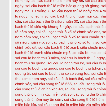
hôm nay
,
soi cầu bạch thủ lô hôm nay 55
,
soi cầu bạch
ngày
,
soi cầu bạch thủ lô miền bắc quang hà giang
,
so
ngày mai 10 tháng 7
,
soi cầu bạch thủ lô ngày mai 4 t
lô ngày mai edm
,
soi cầu bạch thủ lô ngày mai xác nhấ
cầu
,
soi cầu bạch thủ lô siêu chuẩn 00
,
soi cầu bạch th
bạch thủ lô siêu vip khung 5 ngày
,
soi cầu bạch thủ lô s
tô hôm nay
,
soi cầu bạch thủ lô xổ số chính xác one
,
so
nam hôm nay
,
soi cầu bạch thủ lô xổ số siêu chuẩn 78
số siêu chuẩn vip
,
soi cầu bạch thủ lô xổ số tum
,
soi cầ
chính xác uit
,
soi cầu bạch thủ lô xsmb siêu chuẩn ind
bạch thủ lô xsmb siêu chuẩn mp3
,
soi cầu btl mb
,
soi c
soi cau lo bach thu 3 mien
,
soi cau lo bach thu 3 ngay
bach thu an giang
,
soi cau lo bach thu bd
,
soi cầu lô 
soi cau lo bach thu qngai
,
soi cau lo bach thu tphcm
,
s
quang tri
,
soi cau lo bach thu xo so vung tau
,
soi cầu 
thu xsmb hom nay
,
soi cầu lô tô bạch thủ
,
soi cầu miền
chính xác
,
soi cầu song thủ lô 666
,
soi cầu song thủ l
cầu song thủ lô chính xác 4d
,
soi cầu song thủ lô chín
song thủ lô chính xác miễn phí
,
soi cầu song thủ lô ch
song thủ lô hôm nay ăn cơm
,
soi cầu song thủ lô hôm 
miền bắc kíp
,
soi cầu song thủ lô miền bắc vip miền bắ