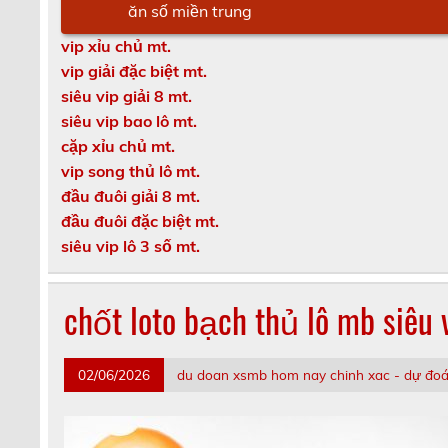
ăn số miền trung
vip xỉu chủ mt.
vip giải đặc biệt mt.
siêu vip giải 8 mt.
siêu vip bao lô mt.
cặp xỉu chủ mt.
vip song thủ lô mt.
đầu đuôi giải 8 mt.
đầu đuôi đặc biệt mt.
siêu vip lô 3 số mt.
chốt loto bạch thủ lô mb siêu 
02/06/2026
du doan xsmb hom nay chinh xac - dự đoá