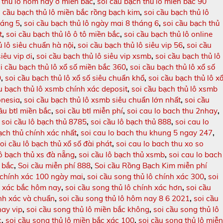
 thủ lô hôm nay ơ miền bắc
,
soi cầu bạch thủ lô miền bắc 90
i cầu bạch thủ lô miền bắc rồng bạch kim
,
soi cầu bạch thủ lô
háng 5
,
soi cầu bạch thủ lô ngày mai 8 tháng 6
,
soi cầu bạch thủ
t
,
soi cầu bạch thủ lô ô tô miền bắc
,
soi cầu bạch thủ lô online
ủ lô siêu chuẩn hà nội
,
soi cầu bạch thủ lô siêu vip 56
,
soi cầu
iêu vip ơi
,
soi cầu bạch thủ lô siêu vip xsmb
,
soi cầu bạch thủ lô
i cầu bạch thủ lô xổ số miền bắc 360
,
soi cầu bạch thủ lô xổ số
9
,
soi cầu bạch thủ lô xổ số siêu chuẩn khổ
,
soi cầu bạch thủ lô x
u bạch thủ lô xsmb chính xác deposit
,
soi cầu bạch thủ lô xsmb
onesia
,
soi cầu bạch thủ lô xsmb siêu chuẩn lớn nhất
,
soi cầu
ầu btl miền bắc
,
soi cầu btl miễn phí
,
soi cau lo bach thu 2nhay
,
,
soi cầu lô bạch thủ 8785
,
soi cầu lô bạch thủ 888
,
soi cau lo
bạch thủ chính xác nhất
,
soi cau lo bach thu khung 5 ngay 247
,
oi cầu lô bạch thủ xổ số đài phát
,
soi cau lo bach thu xo so
lô bạch thủ xs đà nẵng
,
soi cầu lô bạch thủ xsmb
,
soi cau lo bach
 bắc
,
Soi cầu miễn phí 888
,
Soi cầu Rồng Bạch Kim miễn phí
ô chính xác 100 ngày mai
,
soi cầu song thủ lô chính xác 300
,
soi
h xác bắc hôm nay
,
soi cầu song thủ lô chính xác hơn
,
soi cầu
ính xác và chuẩn
,
soi cầu song thủ lô hôm nay 8 6 2021
,
soi cầu
nay vip
,
soi cầu song thủ lô miền bắc không
,
soi cầu song thủ lô
c
,
soi cầu song thủ lô miền bắc xác 100
,
soi cầu song thủ lô miễ