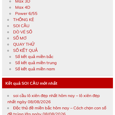
Max 3D
Max 4D
Power 6/55
THỐNG KÊ
SOI CẦU
DÒ VÉ SỐ
SỔ MƠ
QUAY THỬ
SỐ KẾT QUẢ
Số kết quả miền bắc
Số kết quả miền trung
Số kết quả miền nam
Kết quả SOI CẦU mới nhất
soi cầu lô xiên đẹp nhất hôm nay – lô xiên đẹp
nhất ngày 08/08/2026
Độc thủ đề miền bắc hôm nay – Cách chọn con số
đề trúng lớn ngày 08/08/2026