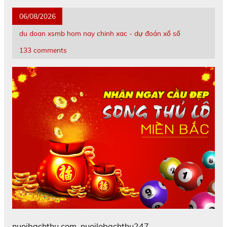
06/08/2026
du doan xsmb hom nay chinh xac - dự đoán xổ số
133 comments
nuoibachthu com, nuoilobachthu247,