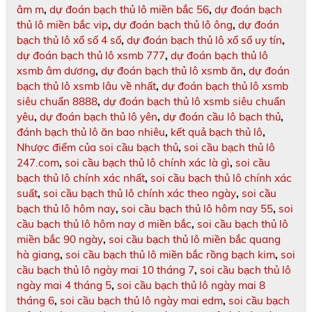
âm m
,
dự đoán bạch thủ lô miền bắc 56
,
dự đoán bạch
thủ lô miền bắc vip
,
dự đoán bạch thủ lô ông
,
dự đoán
bạch thủ lô xổ số 4 số
,
dự đoán bạch thủ lô xổ số uy tín
,
dự đoán bạch thủ lô xsmb 777
,
dự đoán bạch thủ lô
xsmb âm dương
,
dự đoán bạch thủ lô xsmb ăn
,
dự đoán
bạch thủ lô xsmb lâu về nhất
,
dự đoán bạch thủ lô xsmb
siêu chuẩn 8888
,
dự đoán bạch thủ lô xsmb siêu chuẩn
yêu
,
dự đoán bạch thủ lô yên
,
dự đoán cầu lô bạch thủ
,
đánh bạch thủ lô ăn bao nhiêu
,
kết quả bạch thủ lô
,
Nhược điểm của soi cầu bạch thủ
,
soi cầu bạch thủ lô
247.com
,
soi cầu bạch thủ lô chính xác là gì
,
soi cầu
bạch thủ lô chính xác nhất
,
soi cầu bạch thủ lô chính xác
suất
,
soi cầu bạch thủ lô chính xác theo ngày
,
soi cầu
bạch thủ lô hôm nay
,
soi cầu bạch thủ lô hôm nay 55
,
soi
cầu bạch thủ lô hôm nay ơ miền bắc
,
soi cầu bạch thủ lô
miền bắc 90 ngày
,
soi cầu bạch thủ lô miền bắc quang
hà giang
,
soi cầu bạch thủ lô miền bắc rồng bạch kim
,
soi
cầu bạch thủ lô ngày mai 10 tháng 7
,
soi cầu bạch thủ lô
ngày mai 4 tháng 5
,
soi cầu bạch thủ lô ngày mai 8
tháng 6
,
soi cầu bạch thủ lô ngày mai edm
,
soi cầu bạch