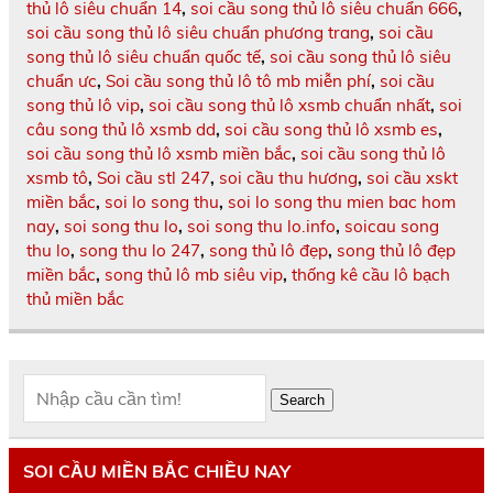
thủ lô siêu chuẩn 14
,
soi cầu song thủ lô siêu chuẩn 666
,
soi cầu song thủ lô siêu chuẩn phương trang
,
soi cầu
song thủ lô siêu chuẩn quốc tế
,
soi cầu song thủ lô siêu
chuẩn ưc
,
Soi cầu song thủ lô tô mb miễn phí
,
soi cầu
song thủ lô vip
,
soi cầu song thủ lô xsmb chuẩn nhất
,
soi
câu song thủ lô xsmb dd
,
soi cầu song thủ lô xsmb es
,
soi cầu song thủ lô xsmb miền bắc
,
soi cầu song thủ lô
xsmb tô
,
Soi cầu stl 247
,
soi cầu thu hương
,
soi cầu xskt
miền bắc
,
soi lo song thu
,
soi lo song thu mien bac hom
nay
,
soi song thu lo
,
soi song thu lo.info
,
soicau song
thu lo
,
song thu lo 247
,
song thủ lô đẹp
,
song thủ lô đẹp
miền bắc
,
song thủ lô mb siêu vip
,
thống kê cầu lô bạch
thủ miền bắc
Search
SOI CẦU MIỀN BẮC CHIỀU NAY