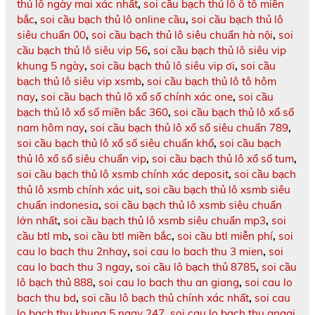
thủ lô ngày mai xác nhất
,
soi cầu bạch thủ lô ô tô miền
bắc
,
soi cầu bạch thủ lô online cầu
,
soi cầu bạch thủ lô
siêu chuẩn 00
,
soi cầu bạch thủ lô siêu chuẩn hà nội
,
soi
cầu bạch thủ lô siêu vip 56
,
soi cầu bạch thủ lô siêu vip
khung 5 ngày
,
soi cầu bạch thủ lô siêu vip ơi
,
soi cầu
bạch thủ lô siêu vip xsmb
,
soi cầu bạch thủ lô tô hôm
nay
,
soi cầu bạch thủ lô xổ số chính xác one
,
soi cầu
bạch thủ lô xổ số miền bắc 360
,
soi cầu bạch thủ lô xổ số
nam hôm nay
,
soi cầu bạch thủ lô xổ số siêu chuẩn 789
,
soi cầu bạch thủ lô xổ số siêu chuẩn khổ
,
soi cầu bạch
thủ lô xổ số siêu chuẩn vip
,
soi cầu bạch thủ lô xổ số tum
,
soi cầu bạch thủ lô xsmb chính xác deposit
,
soi cầu bạch
thủ lô xsmb chính xác uit
,
soi cầu bạch thủ lô xsmb siêu
chuẩn indonesia
,
soi cầu bạch thủ lô xsmb siêu chuẩn
lớn nhất
,
soi cầu bạch thủ lô xsmb siêu chuẩn mp3
,
soi
cầu btl mb
,
soi cầu btl miền bắc
,
soi cầu btl miễn phí
,
soi
cau lo bach thu 2nhay
,
soi cau lo bach thu 3 mien
,
soi
cau lo bach thu 3 ngay
,
soi cầu lô bạch thủ 8785
,
soi cầu
lô bạch thủ 888
,
soi cau lo bach thu an giang
,
soi cau lo
bach thu bd
,
soi cầu lô bạch thủ chính xác nhất
,
soi cau
lo bach thu khung 5 ngay 247
,
soi cau lo bach thu qngai
,