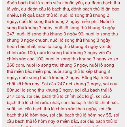
đoán bạch thủ lô xsmb siêu chuẩn yêu
,
dự đoán bạch thủ
lô yên
,
dự đoán cầu lô bạch thủ
,
đánh bạch thủ lô ăn bao
nhiêu
,
kết quả bạch thủ lô
,
nuôi lô song thủ khung 2
ngày
,
nuôi lô song thủ khung 2 ngày miễn phí
,
Nuôi lô
song thủ khung 3 ngày
,
nuôi lô song thủ khung 3 ngày
247
,
nuôi lô song thủ khung 3 ngày 99
,
nuoi lo song thu
khung 3 ngay chuan
,
nuôi lô song thủ khung 3 ngày
hoàn hảo nhất
,
nuôi lô song thủ khung 3 ngày với độ
chính xác 100
,
nuôi lô song thủ khung 3 ngày với đó
chính xác cao 100
,
nuoi lo song thu khung 3 ngay xo so
368 com
,
nuoi lo song thu khung 5 ngay
,
nuôi lô song
thủ miền bắc miễn phí
,
nuôi song thủ lô kép khung 3
ngày
,
nuôi song thủ lô khung 2 ngay
,
Rồng Bạch Kim
chốt số hôm nay
,
Soi cầu 247 net khung 3 ngày
,
soi cau
88nuoi lo song thu khung 3 ngay
,
soi cầu bạch thủ lô
247.com
,
soi cầu bạch thủ lô chính xác là gì
,
soi cầu
bạch thủ lô chính xác nhất
,
soi cầu bạch thủ lô chính xác
suất
,
soi cầu bạch thủ lô chính xác theo ngày
,
soi cầu
bạch thủ lô hôm nay
,
soi cầu bạch thủ lô hôm nay 55
,
soi
cầu bạch thủ lô hôm nay ơ miền bắc
,
soi cầu bạch thủ lô