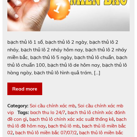
bạch thủ lô 1 số, bạch thủ lô 2 ngày, bạch thủ lô 2
nháy, bạch thủ lô 2 nháy hôm nay, bạch thủ lô 2 nháy
miền bắc, bạch thủ lô 5 ngày, bạch thủ lô chuẩn, bạch
thủ lô chuẩn 100, bạch thủ lô de hôm nay, bạch thủ lô
hàng ngày, bạch thủ lô hình quả trám, […]
Read more
Category:
Soi cầu chính xác mb
,
Soi cầu chính xác mb
vip
Tags:
bach thu lo 24/7
,
bạch thủ lô chính xác đánh
đề con gì
,
bạch thủ lô chính xác xác suất thống kê
,
bạch
thủ lô đề hôm nay
,
bạch thủ lô mb
,
bạch thủ lô miền bắc
02
,
bạch thủ lô miền bắc 07/07/2
,
bạch thủ lô miền bắc