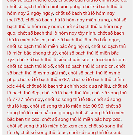
chốt số bạch thủ lô chính xác pubg
,
chốt số bạch thủ lô
hôm nay 2 ngày ngày
,
chốt số bạch thủ lô hôm nay
ibet789
,
chốt số bạch thủ lô hôm nay miền trung
,
chốt số
bạch thủ lô hôm nay nam
,
chốt số bạch thủ lô hôm nay
qua
,
chốt số bạch thủ lô hôm nay tây ninh
,
chốt số bạch
thủ lô miền bắc en
,
chốt số bạch thủ lô miền bắc ngọc
,
chốt số bạch thủ lô miền bắc ông nội ơi
,
chốt số bạch thủ
lô miền bắc phong thuỷ
,
chốt số bạch thủ lô miền bắc
xyz
,
chốt số bạch thủ lô siêu chuẩn site m.facebook.com
,
chốt số bạch thủ lô xổ
,
chốt số bạch thủ lô xsmb cn
,
chốt
số bạch thủ lô xsmb giải mã
,
chốt số bạch thủ lô xsmb
php
,
chốt số lô bạch thủ 6787
,
chốt số lô bạch thủ chính
xác 444
,
chốt số lô bạch thủ chính xác quá nhiều
,
chốt số
lô bạch thủ đẹp
,
chốt số lô bạch thủ tàu
,
chốt số song thủ
lô 7777 hôm nay
,
chốt số song thủ lô 88
,
chốt số song
thủ lô kép
,
chốt số song thủ lô miền bắc 00 99
,
chốt số
song thủ lô miền bắc an giang
,
chốt số song thủ lô miền
bắc bạn tin cao
,
chốt số song thủ lô miền bắc hợp cao
,
chốt số song thủ lô miền bắc xem cao
,
chốt số song thủ
lô rơi
,
chốt số song thủ lô us
,
chốt số song thủ lô xsmb