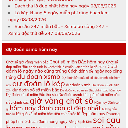
Bạch thủ lô đẹp nhất hôm nay ngày 08/08/2026
Lô kép khung 5 ngày miễn phí rồng bạch kim
ngày 08/08/2026
Soi cầu 247 miền bắc – Xsmb ba càng 247 –
Xsmb độc thủ đề 247 08/08/2026
dự đoán xsmb hôm nay
Chốt số miền Bắc hôm nay
Chốt số giờ vàng miền bắc
Chốt số
Cách
đẹp miền Bắc
cách tính lô
Cách tính lô chuẩn
Cách tính lô đề 2021
đánh lô ngày nào cũng trúng
Cách đánh đề ngày nào cũng
du doan xsmb
trúng
Dự đoán kết quả xổ số siêu chính xác hôm
dự đoán lô kép
dự đoán xsmb
nay
Dự đoán XSMB VIP
dự đoán xổ số miền bắc
26h
Dự đoán xổ số miền Bắc chính xác hôm nay
Dự đoán xổ số miền Bắc thứ sáu Dự đoán xsmb kết quả xổ số miền bắc
giờ vàng chốt số
siêu chính xác
Hôm nay đánh con
hôm nay đánh con gì đẹp nhất
gì
hướng dẫn
lô đẹp hôm nay
Phương
kết quả xổ số miền bắc siêu chính xác
tính lô
soi cau
pháp tính lô chuẩn đánh hàng ngày
Rồng Bạch Kim