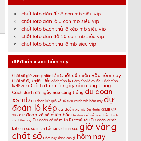
chốt loto dàn đề 8 con mb siêu vip
p
chốt loto dàn lô 6 con mb siêu vip
chốt loto bạch thủ lô kép mb siêu vip
chốt loto dàn đề 10 con mb siêu vip
chốt loto bạch thủ lô mb siêu vip
dự đoán xsmb hôm nay
Chốt số miền Bắc hôm nay
Chốt số giờ vàng miền bắc
Chốt số đẹp miền Bắc
cách tính lô
Cách tính lô chuẩn
Cách tính
Cách đánh lô ngày nào cũng trúng
lô đề 2021
du doan
Cách đánh đề ngày nào cũng trúng
dự
xsmb
Dự đoán kết quả xổ số siêu chính xác hôm nay
đoán lô kép
dự đoán xsmb
Dự đoán XSMB VIP
dự đoán xổ số miền bắc
26h
Dự đoán xổ số miền Bắc chính
Dự đoán xổ số miền Bắc thứ sáu Dự đoán xsmb
xác hôm nay
giờ vàng
kết quả xổ số miền bắc siêu chính xác
chốt số
hôm nay
Hôm nay đánh con gì