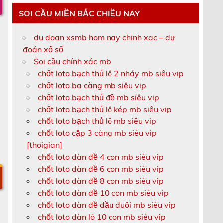
SOI CẦU MIỀN BẮC CHIỀU NAY
du doan xsmb hom nay chinh xac – dự
đoán xổ số
Soi cầu chính xác mb
chốt loto bạch thủ lô 2 nháy mb siêu vip
chốt loto ba càng mb siêu vip
chốt loto bạch thủ đề mb siêu vip
chốt loto bạch thủ lô kép mb siêu vip
chốt loto bạch thủ lô mb siêu vip
chốt loto cặp 3 càng mb siêu vip
[thoigian]
chốt loto dàn đề 4 con mb siêu vip
chốt loto dàn đề 6 con mb siêu vip
chốt loto dàn đề 8 con mb siêu vip
chốt loto dàn đề 10 con mb siêu vip
chốt loto dàn đề đầu đuôi mb siêu vip
chốt loto dàn lô 10 con mb siêu vip