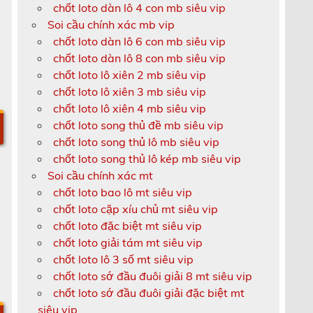
chốt loto dàn lô 4 con mb siêu vip
Soi cầu chính xác mb vip
chốt loto dàn lô 6 con mb siêu vip
chốt loto dàn lô 8 con mb siêu vip
chốt loto lô xiên 2 mb siêu vip
chốt loto lô xiên 3 mb siêu vip
chốt loto lô xiên 4 mb siêu vip
chốt loto song thủ đề mb siêu vip
chốt loto song thủ lô mb siêu vip
chốt loto song thủ lô kép mb siêu vip
Soi cầu chính xác mt
chốt loto bao lô mt siêu vip
chốt loto cặp xíu chủ mt siêu vip
chốt loto đặc biệt mt siêu vip
chốt loto giải tám mt siêu vip
chốt loto lô 3 số mt siêu vip
chốt loto sớ đầu đuôi giải 8 mt siêu vip
chốt loto sớ đầu đuôi giải đặc biệt mt
siêu vip