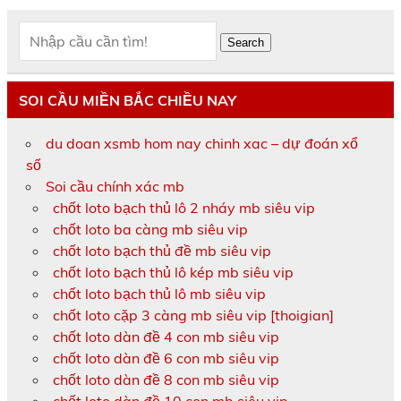
Search
SOI CẦU MIỀN BẮC CHIỀU NAY
du doan xsmb hom nay chinh xac – dự đoán xổ
số
Soi cầu chính xác mb
chốt loto bạch thủ lô 2 nháy mb siêu vip
chốt loto ba càng mb siêu vip
chốt loto bạch thủ đề mb siêu vip
chốt loto bạch thủ lô kép mb siêu vip
chốt loto bạch thủ lô mb siêu vip
chốt loto cặp 3 càng mb siêu vip [thoigian]
chốt loto dàn đề 4 con mb siêu vip
chốt loto dàn đề 6 con mb siêu vip
chốt loto dàn đề 8 con mb siêu vip