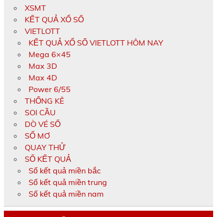
XSMT
KẾT QUẢ XỔ SỐ
VIETLOTT
KẾT QUẢ XỔ SỐ VIETLOTT HÔM NAY
Mega 6×45
Max 3D
Max 4D
Power 6/55
THỐNG KÊ
SOI CẦU
DÒ VÉ SỐ
SỔ MƠ
QUAY THỬ
SỐ KẾT QUẢ
Số kết quả miền bắc
Số kết quả miền trung
Số kết quả miền nam