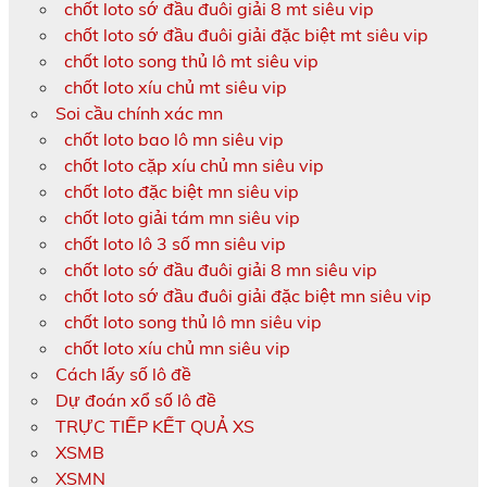
chốt loto sớ đầu đuôi giải 8 mt siêu vip
chốt loto sớ đầu đuôi giải đặc biệt mt siêu vip
chốt loto song thủ lô mt siêu vip
chốt loto xíu chủ mt siêu vip
Soi cầu chính xác mn
chốt loto bao lô mn siêu vip
chốt loto cặp xíu chủ mn siêu vip
chốt loto đặc biệt mn siêu vip
chốt loto giải tám mn siêu vip
chốt loto lô 3 số mn siêu vip
chốt loto sớ đầu đuôi giải 8 mn siêu vip
chốt loto sớ đầu đuôi giải đặc biệt mn siêu vip
chốt loto song thủ lô mn siêu vip
chốt loto xíu chủ mn siêu vip
Cách lấy số lô đề
Dự đoán xổ số lô đề
TRỰC TIẾP KẾT QUẢ XS
XSMB
XSMN