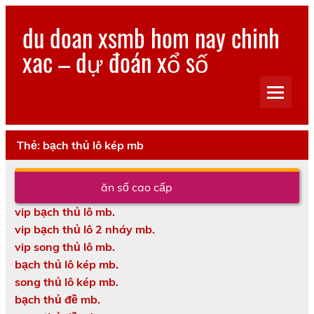
Skip
to
du doan xsmb hom nay chinh
content
xac – dự đoán xổ số
du doan xsmb hom nay chinh xac – dự đoán xổ số
Thẻ:
bạch thủ lô kép mb
ăn số cao cấp
vip bạch thủ lô mb.
vip bạch thủ lô 2 nháy mb.
vip song thủ lô mb.
bạch thủ lô kép mb.
song thủ lô kép mb.
bạch thủ đề mb.